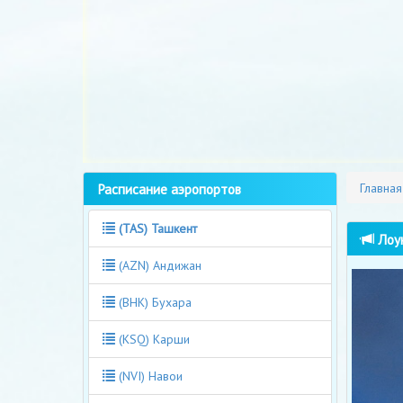
Расписание аэропортов
Главная
(TAS) Ташкент
Лоук
(AZN) Андижан
(BHK) Бухара
(KSQ) Карши
(NVI) Навои