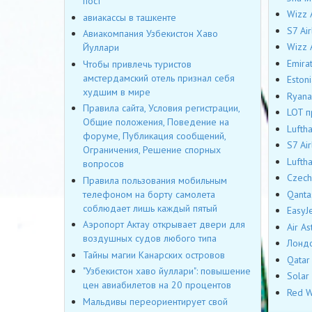
пост
Wizz 
авиакассы в ташкенте
S7 Ai
Авиакомпания Узбекистон Хаво
Wizz 
Йуллари
Emira
Чтобы привлечь туристов
амстердамский отель признал себя
Eston
худшим в мире
Ryana
Правила сайта, Условия регистрации,
LOT п
Общие положения, Поведение на
Lufth
форуме, Публикация сообщений,
S7 Ai
Ограничения, Решение спорных
Lufth
вопросов
Czech
Правила пользования мобильным
телефоном на борту самолета
Qanta
соблюдает лишь каждый пятый
EasyJ
Аэропорт Актау открывает двери для
Air A
воздушных судов любого типа
Лондо
Тайны магии Канарских островов
Qatar
"Узбекистон хаво йуллари": повышение
Solar
цен авиабилетов на 20 процентов
Red W
Мальдивы переориентирует свой