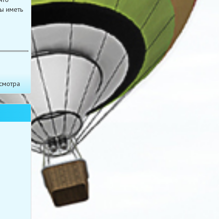
ы иметь
смотра