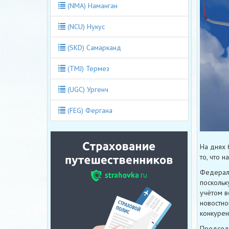
(NMA) Наманган
(NCU) Нукус
(SKD) Самарканд
(TMJ) Термез
(UGC) Ургенч
(FEG) Фергана
На днях 
то, что 
Федераль
поскольк
учётом в
новостно
конкурен
Председа