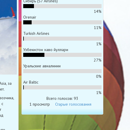
Сибирь (S7 Airlines)
14%
Orenair
11%
Turkish Airlines
1%
Узбекистон хаво йуллари
27%
Уральские авиалинии
0%
Air Baltic
ia, за
ет.
1%
озчика,
Всего голосов: 93
 с
1 просмотр
Старые голосования
т
ад
что