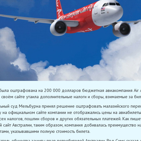
была оштрафована на 200 000 долларов бюджетная авиакомпания Air As
на своём сайте утаила дополнительные налоги и сборы, взимаемые за бил
ный суд Мельбурна принял решение оштрафовать малазийского перев
у на официальном сайте компании не отображались цены на авиабилеты
сех налогов, пошлин сборов и других обязательных платежей. Как пише
й сайт Австралии, таким образом, компания добивалась преимущество н
тами, указывавшими полную стоимость билета.
тель общества защиты прав потребителей Австралии, Род Симс сказал, 