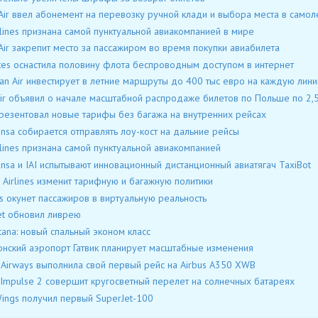
Air ввел абонемент на перевозку ручной клади и выбора места в самол
rlines признана самой пунктуальной авиакомпанией в мире
Air закрепит место за пассажиром во время покупки авиабилета
tes оснастила половину флота беспроводным доступом в интернет
ian Air инвестирует в летние маршруты до 400 тыс евро на каждую лин
ir объявил о начале масштабной распродаже билетов по Польше по 2,5
резентовал новые тарифы без багажа на внутренних рейсах
ansa собирается отправлять лоу-кост на дальние рейсы
rlines признана самой пунктуальной авиакомпанией
ansa и IAI испытывают инновационный дистанционный авиатягач TaxiBot
 Airlines изменит тарифную и багажную политики
s окунет пассажиров в виртуальную реальность
et обновил ливрею
stana: новый спальный эконом класс
нский аэропорт Гатвик планирует масштабные изменения
 Airways выполнила свой первый рейс на Airbus A350 XWB
 Impulse 2 совершит кругосветный перелет на солнечных батареях
ings получил первый SuperJet-100