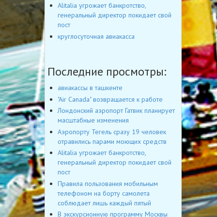
Alitalia угрожает банкротство,
генеральный директор покидает свой
пост
круглосуточная авиакасса
Последние просмотры:
авиакассы в ташкенте
"Air Canada" возвращается к работе
Лондонский аэропорт Гатвик планирует
масштабные изменения
Аэропорту Тегель сразу 19 человек
отравились парами моющих средств
Alitalia угрожает банкротство,
генеральный директор покидает свой
пост
Правила пользования мобильным
телефоном на борту самолета
соблюдает лишь каждый пятый
В экскурсионную программу Москвы