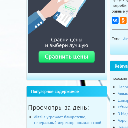
потребит
равные у
Теги:
Air
Releva
похожие
Непра
Популярное содержимое
Авиак
Депар
Просмотры за день:
«Улич
В Мад
Alitalia угрожает банкротство,
Аэроп
генеральный директор покидает свой
Значи