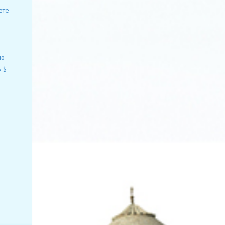
ете
ию
 $