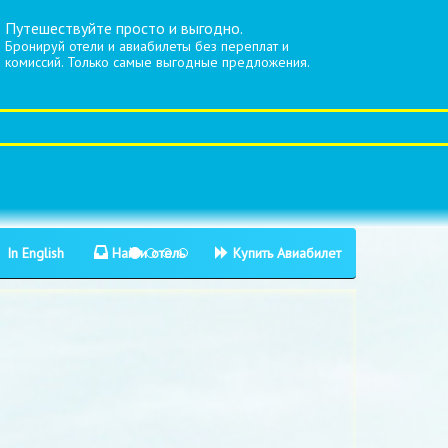
Путешествуйте просто и выгодно.
Бронируй отели и авиабилеты без переплат и
комиссий. Только самые выгодные предложения.
In English
Найти отель
Купить Авиабилет