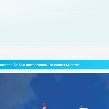
остера Air Asia оштрафовали за мошенничество