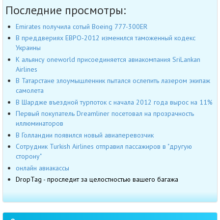
Последние просмотры:
Emirates получила сотый Boeing 777-300ER
В преддвериях ЕВРО-2012 изменился таможенный кодекс
Украины
К альянсу oneworld присоединяется авиакомпания SriLankan
Airlines
В Татарстане злоумышленник пытался ослепить лазером экипаж
самолета
В Шардже въездной турпоток с начала 2012 года вырос на 11%
Первый покупатель Dreamliner посетовал на прозрачность
иллюминаторов
В Голландии появился новый авиаперевозчик
Сотрудник Turkish Airlines отправил пассажиров в "другую
сторону"
онлайн авиакассы
DropTag - проследит за целостностью вашего багажа