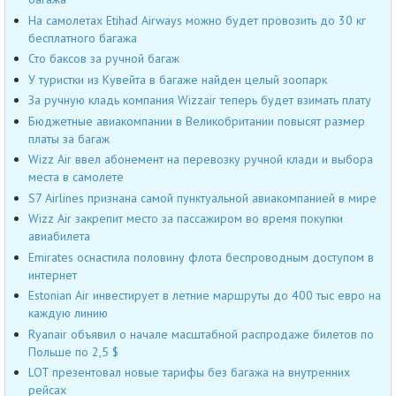
На самолетах Etihad Airways можно будет провозить до 30 кг
бесплатного багажа
Сто баксов за ручной багаж
У туристки из Кувейта в багаже найден целый зоопарк
За ручную кладь компания Wizzair теперь будет взимать плату
Бюджетные авиакомпании в Великобритании повысят размер
платы за багаж
Wizz Air ввел абонемент на перевозку ручной клади и выбора
места в самолете
S7 Airlines признана самой пунктуальной авиакомпанией в мире
Wizz Air закрепит место за пассажиром во время покупки
авиабилета
Emirates оснастила половину флота беспроводным доступом в
интернет
Estonian Air инвестирует в летние маршруты до 400 тыс евро на
каждую линию
Ryanair объявил о начале масштабной распродаже билетов по
Польше по 2,5 $
LOT презентовал новые тарифы без багажа на внутренних
рейсах