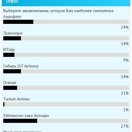
Опрос
Выберите авиакомпанию, которая Вам наиболее симпатична
Аэрофлот
24%
Трансаэро
14%
ЮТэйр
9%
Сибирь (S7 Airlines)
14%
Orenair
11%
Turkish Airlines
1%
Узбекистон хаво йуллари
27%
Уральские авиалинии