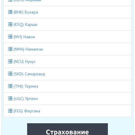
(BHK) Бухара
(KSQ) Карши
(NVI) Навои
(NMA) Наманган
(NCU) Нукус
(SKD) Самарканд
(TMJ) Термез
(UGC) Ургенч
(FEG) Фергана