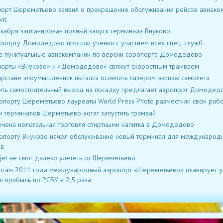
орт Шереметьево заявил о прекращение обслуживания рейсов авиако
vit
кабря запланирован полный запуск терминала Внуково
опорту Домодедово прошли учения с участием всех спец. служб
 пунктуальные авиакомпании по версии аэропорта Домодедово
орты «Внуково» и «Домодедово» свяжут скоростным трамваем
арстане злоумышленник пытался ослепить лазером экипаж самолета
ть самостоятельный выход на посадку предлагает аэропорт Домодед
опорту Шереметьево лауреаты World Press Photo разместили свои раб
 терминалов Шерметьево хотят запустить трамвай
чена нелегальная торговля спиртными напитка в Домодедово
опорту Внуково начел обслуживание новый терминал для международ
ов
jet не смог далеко улететь от Шереметьево
огам 2011 года международный аэропорт «Шереметьево» планирует у
ю прибыль по РСБУ в 2,5 раза