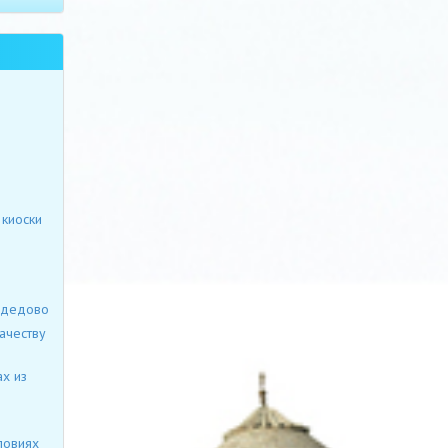
киоски
модедово
ачеству
х из
ловиях