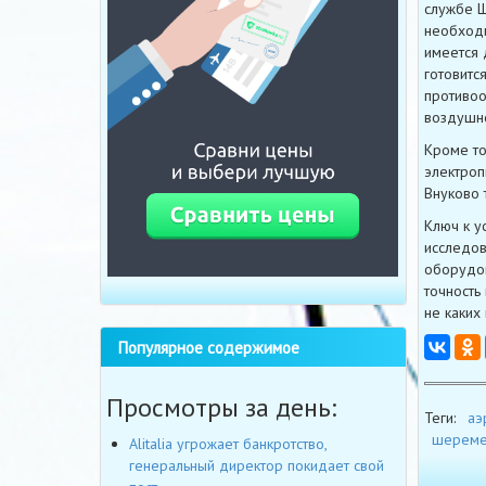
службе Ш
необходи
имеется 
готовитс
противоо
воздушно
Кроме то
электроп
Внуково 
Ключ к у
исследов
оборудов
точность
не каких
Популярное содержимое
Просмотры за день:
Теги:
аэ
шереме
Alitalia угрожает банкротство,
генеральный директор покидает свой