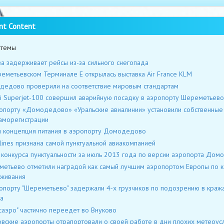
nt Content
 темы
а задерживает рейсы из-за сильного снегопада
еметьевском Терминале Е открылась выставка Air France KLM
едово проверили на соответствие мировым стандартам
i Superjet-100 совершил аварийную посадку в аэропорту Шереметьево
опорту «Домодедово» «Уральские авиалинии» установили собственные 
аморегистрации
 концепция питания в аэропорту Домодедово
rlines признана самой пунктуальной авиакомпанией
 конкурса пунктуальности за июль 2013 года по версии аэропорта До
етьево отметили наградой как самый лучшим аэропортом Европы по к
живания
опорту "Шереметьево" задержали 4-х грузчиков по подозрению в кража
а
саэро" частично переедет во Внуково
вские аэропорты отрапортовали о своей работе в дни плохих метеоус