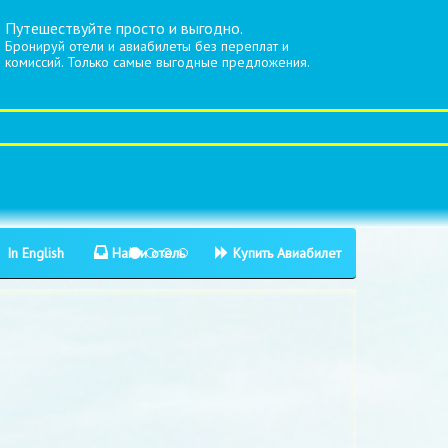
Путешествуйте просто и выгодно.
Бронируй отели и авиабилеты без переплат и
комиссий. Только самые выгодные предложения.
In English
Найти отель
Купить Авиабилет