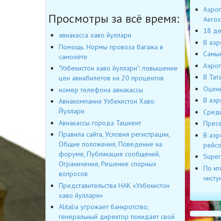
Аэроп
Просмотры за всё время:
Aeros
18 де
авиакасса хаво йуллари
В аэр
Помощь. Нормы провоза багажа в
Самые
самолёте
Аэроп
"Узбекистон хаво йуллари": повышение
В Тат
цен авиабилетов на 20 процентов
Оцени
номер телефона авиакассы
В аэр
Авиакомпания Узбекистон Хаво
Йуллари
Среди
Авиакассы города Ташкент
Пресе
Правила сайта, Условия регистрации,
В аэр
Общие положения, Поведение на
рейс
форуме, Публикация сообщений,
Super
Ограничения, Решение спорных
По ит
вопросов
чисту
Представительства НАК «Узбекистон
хаво йуллари»
Alitalia угрожает банкротство,
генеральный директор покидает свой