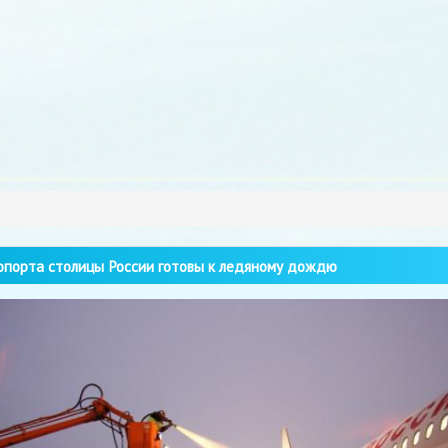
порта столицы России готовы к ледяному дождю