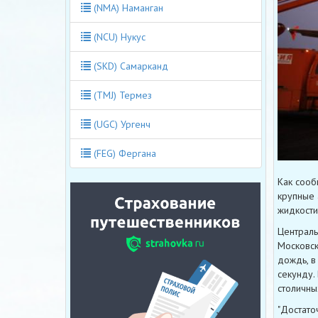
(NMA) Наманган
(NCU) Нукус
(SKD) Самарканд
(TMJ) Термез
(UGC) Ургенч
(FEG) Фергана
Как сооб
крупные 
жидкости
Централь
Московск
дождь, в
секунду.
столичн
"Достато