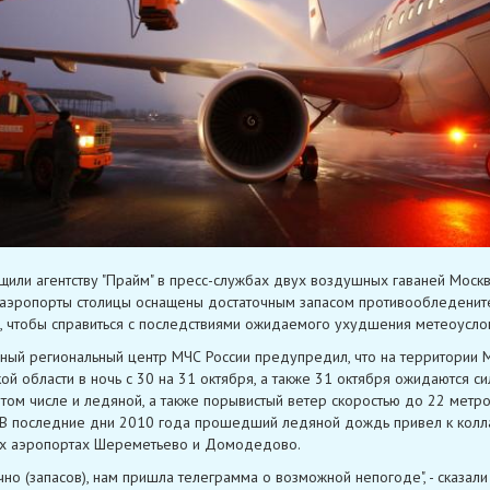
щили агентству "Прайм" в пресс-службах двух воздушных гаваней Моск
аэропорты столицы оснащены достаточным запасом противообледенит
, чтобы справиться с последствиями ожидаемого ухудшения метеоусло
ный региональный центр МЧС России предупредил, что на территории 
ой области в ночь с 30 на 31 октября, а также 31 октября ожидаются с
 том числе и ледяной, а также порывистый ветер скоростью до 22 метро
 В последние дни 2010 года прошедший ледяной дождь привел к колл
ых аэропортах Шереметьево и Домодедово.
чно (запасов), нам пришла телеграмма о возможной непогоде", - сказали