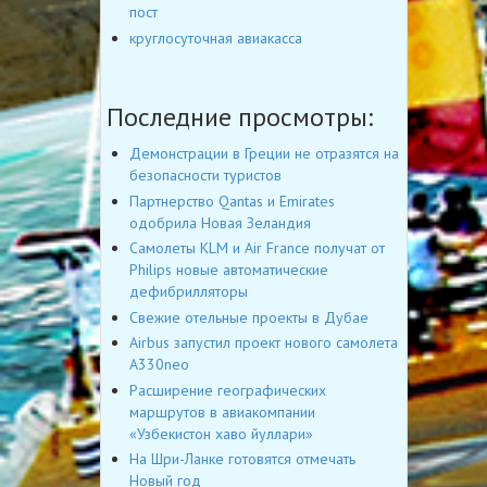
пост
круглосуточная авиакасса
Последние просмотры:
Демонстрации в Греции не отразятся на
безопасности туристов
Партнерство Qantas и Emirates
одобрила Новая Зеландия
Самолеты KLM и Air France получат от
Philips новые автоматические
дефибрилляторы
Свежие отельные проекты в Дубае
Airbus запустил проект нового самолета
A330neo
Расширение географических
маршрутов в авиакомпании
«Узбекистон хаво йуллари»
На Шри-Ланке готовятся отмечать
Новый год