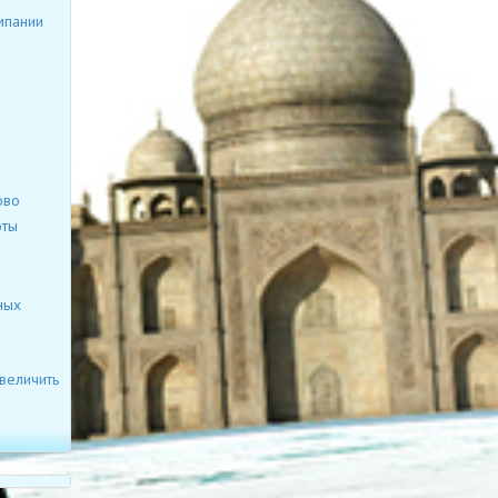
мпании
ово
оты
ных
величить