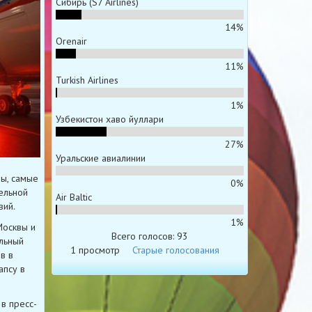
Сибирь (S7 Airlines)
14%
Orenair
11%
Turkish Airlines
1%
Узбекистон хаво йуллари
27%
Уральские авиалинии
вы, самые
0%
ельной
Air Baltic
вий.
1%
Москвы и
Всего голосов: 93
ильный
1 просмотр
Старые голосования
в в
апсу в
 в пресс-