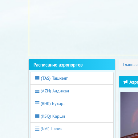
Расписание аэропортов
Главная
(TAS) Ташкент
Аэро
(AZN) Андижан
(BHK) Бухара
(KSQ) Карши
(NVI) Навои