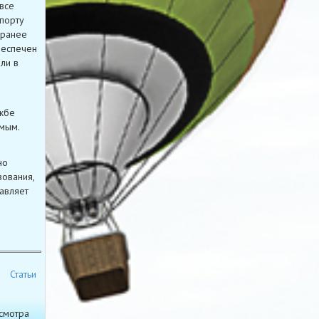
все
порту
аранее
беспечен
ли в
ужбе
мым.
но
зования,
авляет
Статьи
смотра