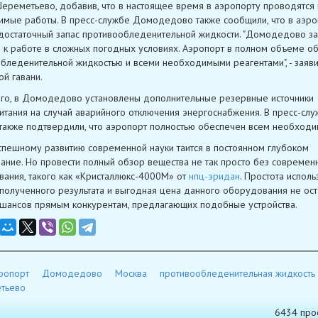
ереметьево, добавив, что в настоящее время в аэропорту проводятся 
мые работы. В пресс-службе Домодедово также сообщили, что в аэро
достаточный запас противообледенительной жидкости. "Домодедово з
я к работе в сложных погодных условиях. Аэропорт в полном объеме о
бледенительной жидкостью и всеми необходимыми реагентами", - заяви
й гавани.
го, в Домодедово установлены дополнительные резервные источники
итания на случай аварийного отключения энергоснабжения. В пресс-сл
также подтвердили, что аэропорт полностью обеспечен всем необходи
спешному развитию современной науки таится в постоянном глубоком
ание. Но провести полный обзор вещества не так просто без современ
ания, такого как «Кристаллюкс-4000М» от
нпц-эридан
. Простота исполь
 полученного результата и выгодная цена данного оборудования не ост
 шансов прямым конкурентам, предлагающих подобные устройства.
ропорт
Домодедово
Москва
противообледенительная жидкость
тьево
6434 про