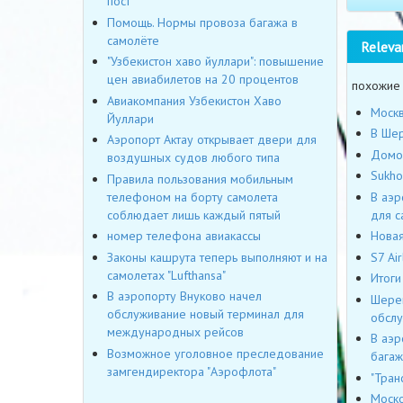
пост
Помощь. Нормы провоза багажа в
самолёте
Releva
"Узбекистон хаво йуллари": повышение
цен авиабилетов на 20 процентов
похожие
Авиакомпания Узбекистон Хаво
Москв
Йуллари
В Шер
Аэропорт Актау открывает двери для
Домод
воздушных судов любого типа
Sukho
Правила пользования мобильным
телефоном на борту самолета
В аэр
соблюдает лишь каждый пятый
для с
номер телефона авиакассы
Новая
Законы кашрута теперь выполняют и на
S7 Ai
самолетах "Lufthansa"
Итоги
В аэропорту Внуково начел
Шерем
обслуживание новый терминал для
обслу
международных рейсов
В аэр
Возможное уголовное преследование
багаж
замгендиректора "Аэрофлота"
"Тран
Моско