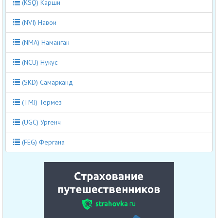
(KSQ) Карши
(NVI) Навои
(NMA) Наманган
(NCU) Нукус
(SKD) Самарканд
(TMJ) Термез
(UGC) Ургенч
(FEG) Фергана