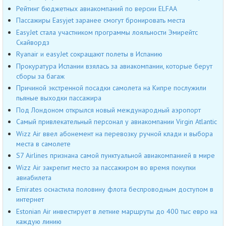
Рейтинг бюджетных авиакомпаний по версии ELFAA
Пассажиры Easyjet заранее смогут бронировать места
EasyJet стала участником программы лояльности Эмирейтс
Скайвордз
Ryanair и easyJet сокращают полеты в Испанию
Прокуратура Испании взялась за авиакомпании, которые берут
сборы за багаж
Причиной экстренной посадки самолета на Кипре послужили
пьяные выходки пассажира
Под Лондоном открылся новый международный аэропорт
Самый привлекательный персонал у авиакомпании Virgin Atlantic
Wizz Air ввел абонемент на перевозку ручной клади и выбора
места в самолете
S7 Airlines признана самой пунктуальной авиакомпанией в мире
Wizz Air закрепит место за пассажиром во время покупки
авиабилета
Emirates оснастила половину флота беспроводным доступом в
интернет
Estonian Air инвестирует в летние маршруты до 400 тыс евро на
каждую линию