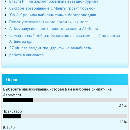
Власти РФ не желают развивать въездной туризм
Быстрое возвращение с Мальты грозит тюрьмой
"Go Air" решила набирать только бортпроводниц
Finnair увеличивает число посадочных мест
Airbus запустил проект нового самолета A330neo
Самый точный рейтинг безопасности авиакомпаний по версии
Airlineratings
S7 Airlines вводит спецтарифы на авиабилеты
работа в авиакассе
Опрос
Выберите авиакомпанию, которая Вам наиболее симпатична
Аэрофлот
24%
Трансаэро
14%
ЮТэйр