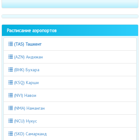
Расписание аэропортов
(TAS) Ташкент
(AZN) Андижан
(BHK) Бухара
(KSQ) Карши
(NVI) Навои
(NMA) Наманган
(NCU) Нукус
(SKD) Самарканд