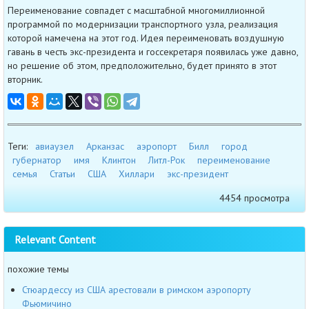
Переименование совпадет с масштабной многомиллионной
программой по модернизации транспортного узла, реализация
которой намечена на этот год. Идея переименовать воздушную
гавань в честь экс-президента и госсекретаря появилась уже давно,
но решение об этом, предположительно, будет принято в этот
вторник.
Теги:
авиаузел
Арканзас
аэропорт
Билл
город
губернатор
имя
Клинтон
Литл-Рок
переименование
семья
Статьи
США
Хиллари
экс-президент
4454 просмотра
Relevant Content
похожие темы
Стюардессу из США арестовали в римском аэропорту
Фьюмичино