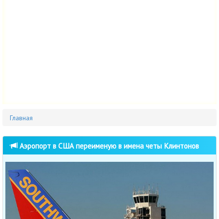
Главная
Аэропорт в США переименую в имена четы Клинтонов