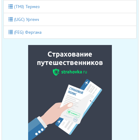
(TMJ) Термез
(UGC) Ургенч
(FEG) Фергана