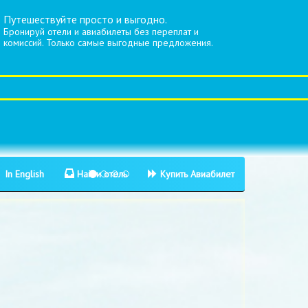
Путешествуйте просто и выгодно.
Бронируй отели и авиабилеты без переплат и
комиссий. Только самые выгодные предложения.
In English
Найти отель
Купить Авиабилет