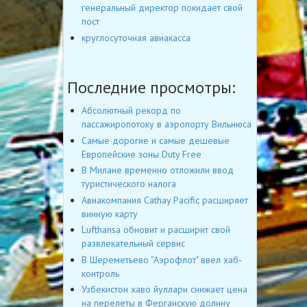
генеральный директор покидает свой
пост
круглосуточная авиакасса
Последние просмотры:
Абсолютный рекорд по
пассажиропотоку в аэропорту Вильнюса
Cамые дорогие и самые дешевые
Европейские зоны Duty Free
В Милане временно отложили ввод
туристического налога
Авиакомпания Cathay Pacific расширяет
винную карту
Lufthansa обновит и расширит свой
развлекательный сервис
В Шереметьево "Аэрофлот" ввел хаб-
контроль
Узбекистон хаво йуллари снижает цена
на перелеты в Ферганскую долину