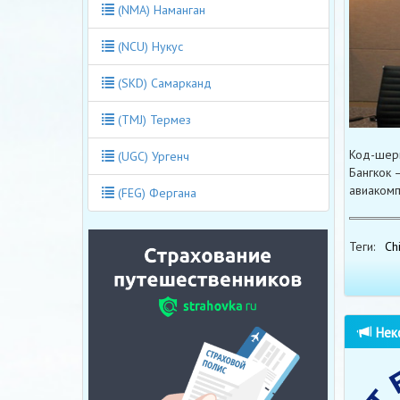
(NMA) Наманган
(NCU) Нукус
(SKD) Самарканд
(TMJ) Термез
Код-шери
(UGC) Ургенч
Бангкок –
авиакомп
(FEG) Фергана
Теги:
Chi
Неко