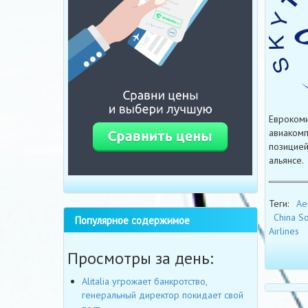
Еврокоми
авиакомп
позицией
альянсе.
Теги:
Ae
China S
Популярное содержимое
Airlines
Просмотры за день:
Alitalia угрожает банкротство,
генеральный директор покидает свой