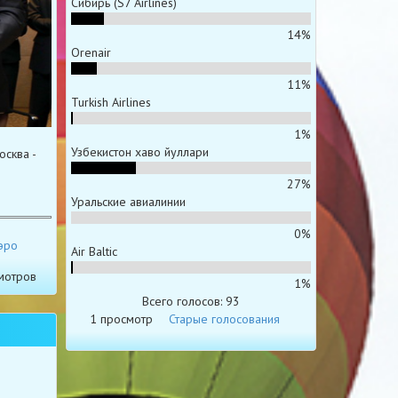
Сибирь (S7 Airlines)
14%
Orenair
11%
Turkish Airlines
1%
Узбекистон хаво йуллари
сква -
27%
Уральские авиалинии
0%
эро
Air Baltic
мотров
1%
Всего голосов: 93
1 просмотр
Старые голосования