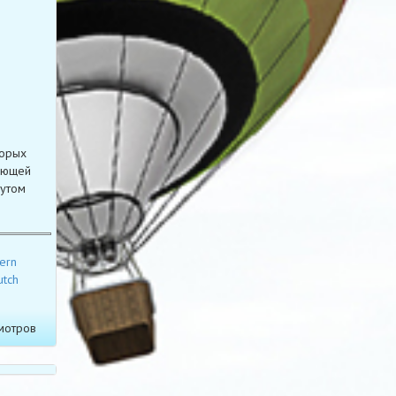
торых
ующей
нутом
tern
utch
мотров