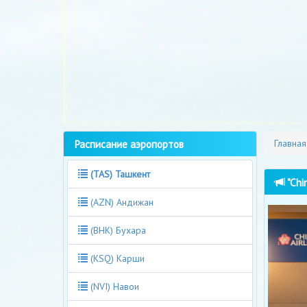
Расписание аэропортов
Главная
(TAS) Ташкент
"Chi
(AZN) Андижан
(BHK) Бухара
(KSQ) Карши
(NVI) Навои