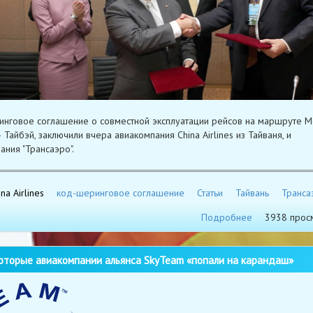
нговое соглашение о совместной эксплуатации рейсов на маршруте Мо
 Тайбэй, заключили вчера авиакомпания China Airlines из Тайваня, и
ания "Трансаэро".
na Airlines
код-шеринговое соглашение
Статьи
Тайвань
Транса
Подробнее
3938 прос
торые авиакомпании альянса SkyTeam «попали на карандаш»