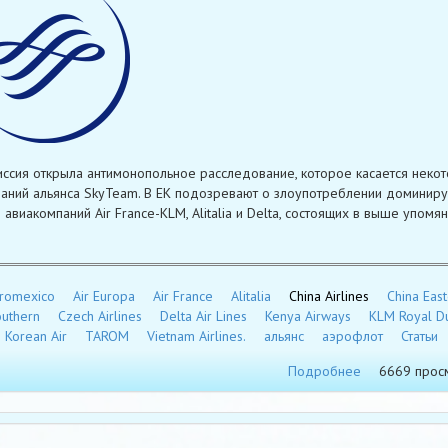
ссия открыла антимонопольное расследование, которое касается неко
аний альянса SkyTeam. В ЕК подозревают о злоупотреблении доминир
 авиакомпаний Air France-KLM, Alitalia и Delta, состоящих в выше упомя
romexico
Air Europa
Air France
Alitalia
China Airlines
China Eas
outhern
Czech Airlines
Delta Air Lines
Kenya Airways
KLM Royal D
Korean Air
TAROM
Vietnam Airlines.
альянс
аэрофлот
Статьи
Подробнее
6669 прос