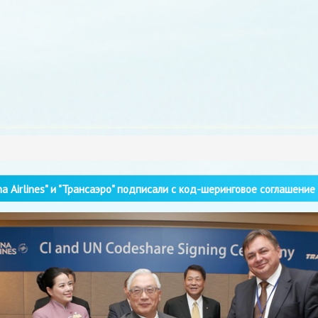
na Airlines" и "Трансаэро" подписали с код-шеринговое соглашение