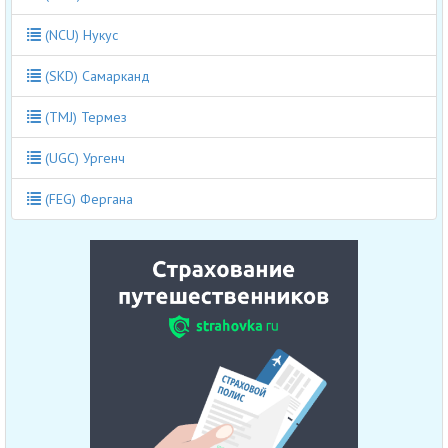
(NCU) Нукус
(SKD) Самарканд
(TMJ) Термез
(UGC) Ургенч
(FEG) Фергана