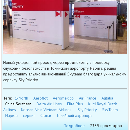
Новый ускоренный проход через предполётную проверку
службами безопасности в Токийском аэропорту Нарита, решил
предоставить альянс авиакомпаний Skyteam благодаря уникальному
сервису Sky Priority.
Теги:
1-North
Aeroflot
Aeromexico
Air France
Alitalia
China Southern
Delta Air Lines
Elite Plus
KLM Royal Dutch
Airlines
Korean Air и Vietnam Airlines.
Sky Priority
SkyTeam
Нарита
сервис
Статьи
Токийский аэропорт
Подробнее
7335 просмотров