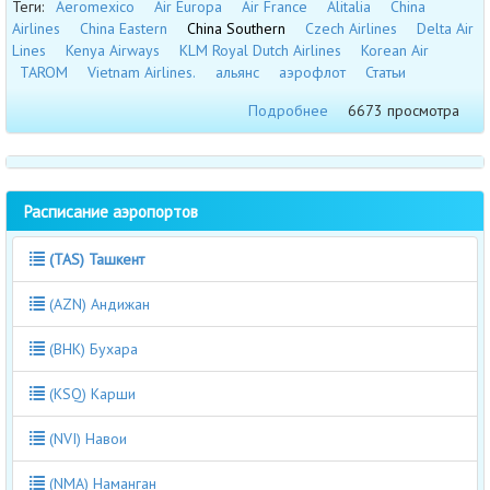
Теги:
Aeromexico
Air Europa
Air France
Alitalia
China
Airlines
China Eastern
China Southern
Czech Airlines
Delta Air
Lines
Kenya Airways
KLM Royal Dutch Airlines
Korean Air
TAROM
Vietnam Airlines.
альянс
аэрофлот
Статьи
Подробнее
6673 просмотра
Расписание аэропортов
(TAS) Ташкент
(AZN) Андижан
(BHK) Бухара
(KSQ) Карши
(NVI) Навои
(NMA) Наманган