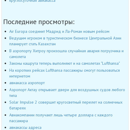
круглосуточная авиакасса
Последние просмотры:
Air Europa соединит Мадрид и Ла-Роман новым рейсом
Ведущим игроком в туристическом бизнесе Центральной Азии
планирует стать Казахстан
В аэропорту Хитроу произошла случайная авария погрузчика и
самолета
Законы кашрута теперь выполняют и на самолетах "Lufthansa"
На коротких рейсах Lufthansa пассажиры смогут пользоваться
интернетом
авиакасса аэропорт
Аэропорт Актау открывает двери для воздушных судов любого
типа
Solar Impulse 2 совершит кругосветный перелет на солнечных
батареях
Авиакомпании получают лишь четыре доллара с каждого
пассажира
авиакассы адреса