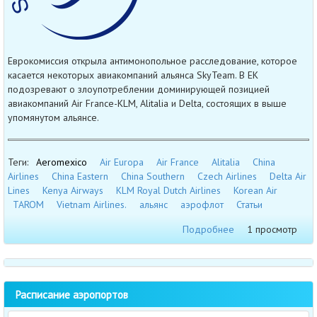
Еврокомиссия открыла антимонопольное расследование, которое
касается некоторых авиакомпаний альянса SkyTeam. В ЕК
подозревают о злоупотреблении доминирующей позицией
авиакомпаний Air France-KLM, Alitalia и Delta, состоящих в выше
упомянутом альянсе.
Теги:
Aeromexico
Air Europa
Air France
Alitalia
China
Airlines
China Eastern
China Southern
Czech Airlines
Delta Air
Lines
Kenya Airways
KLM Royal Dutch Airlines
Korean Air
TAROM
Vietnam Airlines.
альянс
аэрофлот
Статьи
Подробнее
1 просмотр
Расписание аэропортов