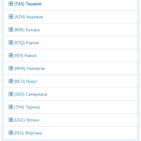
(TAS) Ташкент
(AZN) Андижан
(BHK) Бухара
(KSQ) Карши
(NVI) Навои
(NMA) Наманган
(NCU) Нукус
(SKD) Самарканд
(TMJ) Термез
(UGC) Ургенч
(FEG) Фергана