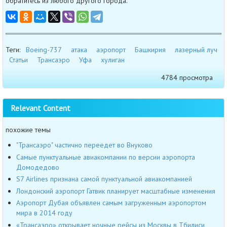
обратитесь из любого другого города.
Теги:
Boeing-737
атака
аэропорт
Башкирия
лазерный луч
Статьи
Трансаэро
Уфа
хулиган
4784 просмотра
Relevant Content
похожие темы
"Трансаэро" частично переедет во Внуково
Самые пунктуальные авиакомпании по версии аэропорта
Домодедово
S7 Airlines признана самой пунктуальной авиакомпанией
Лондонский аэропорт Гатвик планирует масштабные изменения
Аэропорт Дубая объявлен самым загруженным аэропортом
мира в 2014 году
«Трансаэро» открывает ночные рейсы из Москвы в Тбилиси