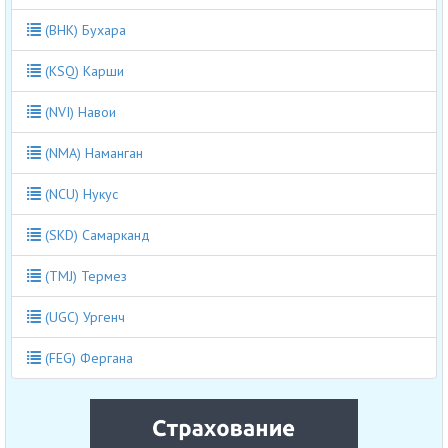
(BHK) Бухара
(KSQ) Карши
(NVI) Навои
(NMA) Наманган
(NCU) Нукус
(SKD) Самарканд
(TMJ) Термез
(UGC) Ургенч
(FEG) Фергана