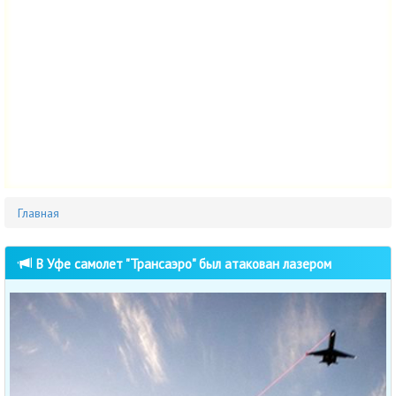
Главная
В Уфе самолет "Трансаэро" был атакован лазером