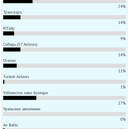
24%
Трансаэро
14%
ЮТэйр
9%
Сибирь (S7 Airlines)
14%
Orenair
11%
Turkish Airlines
1%
Узбекистон хаво йуллари
27%
Уральские авиалинии
0%
Air Baltic