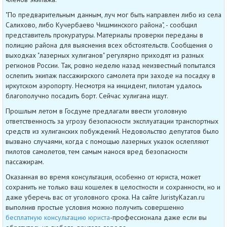
"По предварительным данным, луч мог быть направлен либо из села
Салихово, либо Кучербаево Чишминского района", - сообщил
представитель прокуратуры. Материалы проверки переданы в
полицию района для выяснения всех обстоятельств. Сообщения о
выходках "лазерных хулиганов" регулярно приходят из разных
регионов России. Так, ровно неделю назад неизвестный попытался
ослепить экипаж пассажирского самолета при заходе на посадку в
иркутском аэропорту. Несмотря на инцидент, пилотам удалось
благополучно посадить борт. Сейчас хулигана ищут.
Прошлым летом в Госдуме предлагали ввести уголовную
ответственность за угрозу безопасности эксплуатации транспортных
средств из хулиганских побуждений. Недовольство депутатов было
вызвано случаями, когда с помощью лазерных указок ослепляют
пилотов самолетов, тем самым нанося вред безопасности
пассажирам.
Оказанная во время консультация, особенно от юриста, может
сохранить не только ваш кошелек в целостности и сохранности, но и
даже уберечь вас от уголовного срока. На сайте JuristyKazan.ru
выполнив простые условия можно получить совершенно
бесплатную консультацию юриста
-профессионала даже если вы