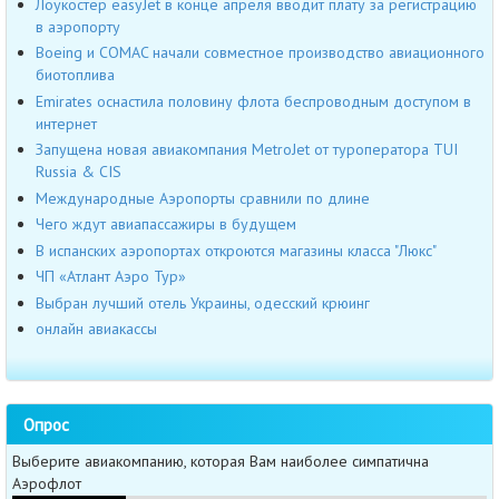
Лоукостер easyJet в конце апреля вводит плату за регистрацию
в аэропорту
Boeing и COMAC начали совместное производство авиационного
биотоплива
Emirates оснастила половину флота беспроводным доступом в
интернет
Запущена новая авиакомпания MetroJet от туроператора TUI
Russia & CIS
Международные Аэропорты сравнили по длине
Чего ждут авиапассажиры в будущем
В испанских аэропортах откроются магазины класса "Люкс"
ЧП «Атлант Аэро Тур»
Выбран лучший отель Украины, одесский крюинг
онлайн авиакассы
Опрос
Выберите авиакомпанию, которая Вам наиболее симпатична
Аэрофлот