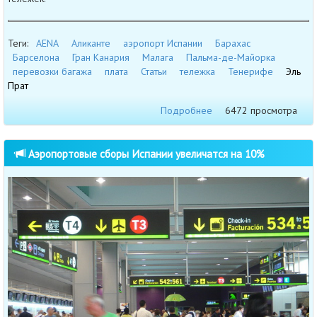
Теги:
AENA
Аликанте
аэропорт Испании
Барахас
Барселона
Гран Канария
Малага
Пальма-де-Майорка
перевозки багажа
плата
Статьи
тележка
Тенерифе
Эль
Прат
Подробнее
6472 просмотра
Аэропортовые сборы Испании увеличатся на 10%