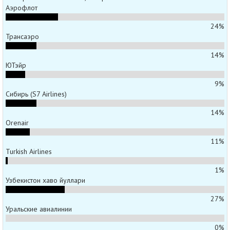
Аэрофлот
24%
Трансаэро
14%
ЮТэйр
9%
Сибирь (S7 Airlines)
14%
Orenair
11%
Turkish Airlines
1%
Узбекистон хаво йуллари
27%
Уральские авиалинии
0%