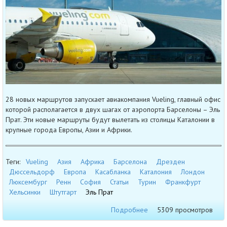
28 новых маршрутов запускает авиакомпания Vueling, главный офис
которой располагается в двух шагах от аэропорта Барселоны – Эль
Прат. Эти новые маршруты будут вылетать из столицы Каталонии в
крупные города Европы, Азии и Африки.
Теги:
Vueling
Азия
Африка
Барселона
Дрезден
Дюссельдорф
Европа
Касабланка
Каталония
Лондон
Люксембург
Ренн
София
Статьи
Турин
Франкфурт
Хельсинки
Штутгарт
Эль Прат
Подробнее
5309 просмотров