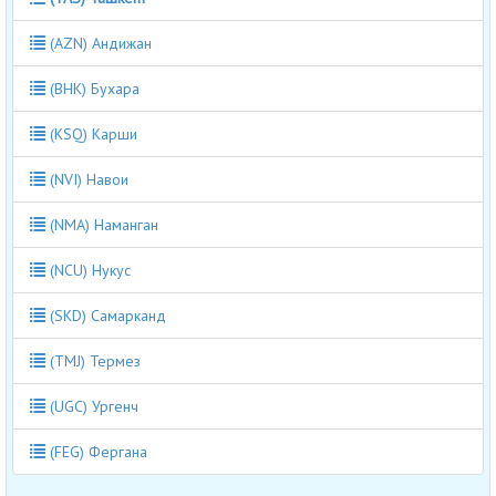
(AZN) Андижан
(BHK) Бухара
(KSQ) Карши
(NVI) Навои
(NMA) Наманган
(NCU) Нукус
(SKD) Самарканд
(TMJ) Термез
(UGC) Ургенч
(FEG) Фергана