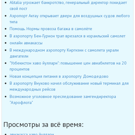
Alitalia угрожает банкротство, генеральный директор покидает
свой пост
Аэропорт Актау открывает двери для воздушных судов любого
типа
Помощь. Нормы провоза багажа в самолёте
В аэропорту Бен-Гурион трап врезался в израильский самолет
онлайн авиакассы
В международном аэропорту Киргизии с самолета украли
двигатели
"Узбекистон хаво йуллари": повышение цен авиабилетов на 20
процентов
Новая концепция питания в аэропорту Домодедово
В аэропорту Внуково начел обслуживание новый терминал для
международных рейсов
Возможное уголовное преследование замгендиректора
"Аэрофлота"
Просмотры за всё время:
авиакасса хаво йуллари