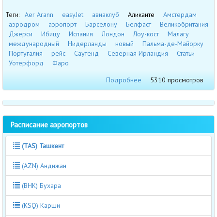
Теги:
Aer Arann
easyJet
авиаклуб
Аликанте
Амстердам
аэродром
аэропорт
Барселону
Белфаст
Великобритания
Джерси
Ибицу
Испания
Лондон
Лоу-кост
Малагу
международный
Нидерланды
новый
Пальма-де-Майорку
Португалия
рейс
Саутенд
Северная Ирландия
Статьи
Уотерфорд
Фаро
Подробнее
5310 просмотров
Расписание аэропортов
(TAS) Ташкент
(AZN) Андижан
(BHK) Бухара
(KSQ) Карши