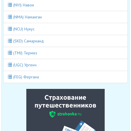
(NVI) Навои
(NMA) Наманган
(NCU) Нукус
(SKD) Самарканд
(TMJ) Термез
(UGC) Ургенч
(FEG) Фергана