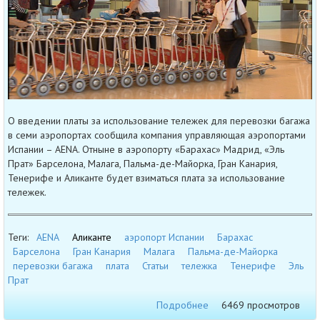
О введении платы за использование тележек для перевозки багажа
в семи аэропортах сообщила компания управляющая аэропортами
Испании – AENA. Отныне в аэропорту «Барахас» Мадрид, «Эль
Прат» Барселона, Малага, Пальма-де-Майорка, Гран Канария,
Тенерифе и Аликанте будет взиматься плата за использование
тележек.
Теги:
AENA
Аликанте
аэропорт Испании
Барахас
Барселона
Гран Канария
Малага
Пальма-де-Майорка
перевозки багажа
плата
Статьи
тележка
Тенерифе
Эль
Прат
Подробнее
6469 просмотров