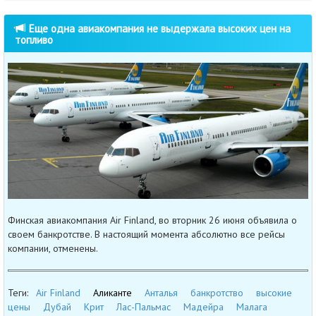
Еще одна авиакомпания не выдержала высоких цен на
топливо
Финская авиакомпания Air Finland, во вторник 26 июня объявила о
своем банкротстве. В настоящий момента абсолютно все рейсы
компании, отменены.
Теги:
Air Finland
Аликанте
Анталья
банкротство
высокие
цены
Дубай
Крит
Лас-Пальмас
Мадейра
Малага