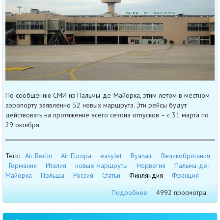
По сообщению СМИ из Пальмы-де-Майорка, этим летом в местном
аэропорту заявленно 52 новых маршрута. Эти рейсы будут
действовать на протяжение всего сезона отпусков – с 31 марта по
29 октября.
Теги:
Air Berlin
Air Europa
easyJet
Ryanair
Великобритания
Германия
Италия
новые маршруты
Норвегия
Пальма-де-
Майорка
Польша
Россия
Статьи
Финляндия
Франция
Подробнее
4992 просмотра