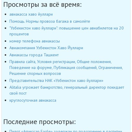
Просмотры за всё время:
авиакасса хаво йуллари
Помощь. Нормы провоза багажа в самолёте
"Узбекистон хаво йуллари": повышение цен авиабилетов на 20
процентов
номер телефона авиакассы
Авиакомпания Узбекистон Хаво Йуллари
Авиакассы города Ташкент
Правила сайта, Условия регистрации, Общие положения,
Поведение на форуме, Публикация сообщений, Ограничения,
Решение спорных вопросов
Представительства НАК «Узбекистон хаво йуллари»
Alitalia угрожает банкротство, генеральный директор покидает
свой пост
круглосуточная авиакасса
Последние просмотры:
Пилот «American Eagle» задержан по подозрению в распитии