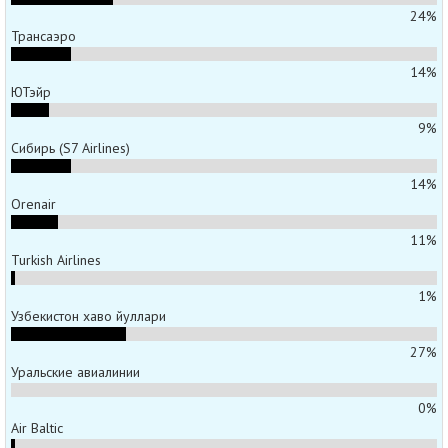
24%
Трансаэро
14%
ЮТэйр
9%
Сибирь (S7 Airlines)
14%
Orenair
11%
Turkish Airlines
1%
Узбекистон хаво йуллари
27%
Уральские авиалинии
0%
Air Baltic