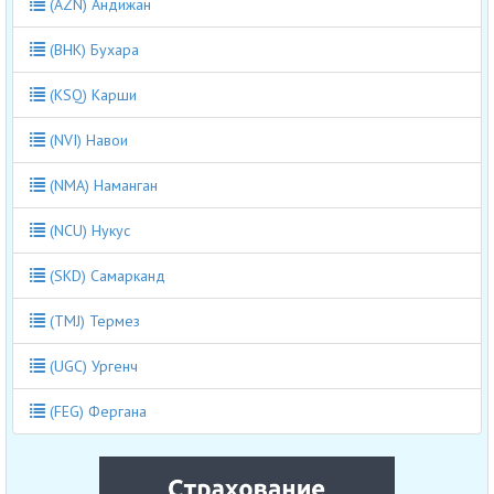
(AZN) Андижан
(BHK) Бухара
(KSQ) Карши
(NVI) Навои
(NMA) Наманган
(NCU) Нукус
(SKD) Самарканд
(TMJ) Термез
(UGC) Ургенч
(FEG) Фергана