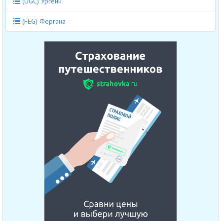
(UGC) Ургенч
(FEG) Фергана