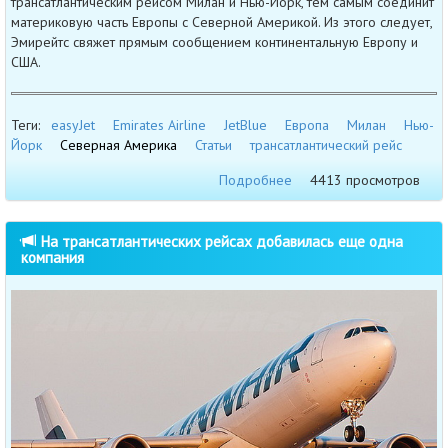
трансатлантическим рейсом Милан и Нью-Йорк, тем самым соединит
материковую часть Европы с Северной Америкой. Из этого следует,
Эмирейтс свяжет прямым сообщением континентальную Европу и
США.
Теги:
easyJet
Emirates Airline
JetBlue
Европа
Милан
Нью-
Йорк
Северная Америка
Статьи
трансатлантический рейс
Подробнее
4413 просмотров
На трансатлантических рейсах добавилась еще одна
компания