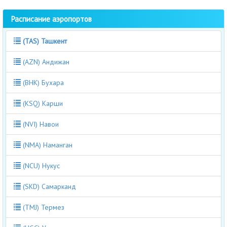
Расписание аэропортов
(TAS) Ташкент
(AZN) Андижан
(BHK) Бухара
(KSQ) Карши
(NVI) Навои
(NMA) Наманган
(NCU) Нукус
(SKD) Самарканд
(TMJ) Термез