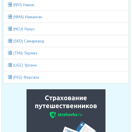
(NVI) Навои
(NMA) Наманган
(NCU) Нукус
(SKD) Самарканд
(TMJ) Термез
(UGC) Ургенч
(FEG) Фергана