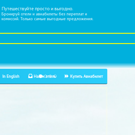
Путешествуйте просто и выгодно.
Бронируй отели и авиабилеты без переплат и
комиссий. Только самые выгодные предложения.
In English
Найти отель
Купить Авиабилет