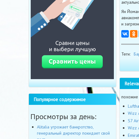
актуальн
Ян Йоман
авиакомп
и загряз
Теги:
Ба
Releva
похожие
Популярное содержимое
Lufth
Wizz 
Просмотры за день:
S7 Ai
Alitalia угрожает банкротство,
Wizz 
генеральный директор покидает свой
Emira