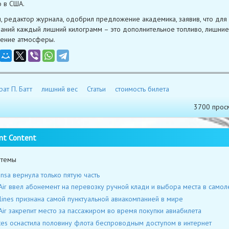
о в США.
, редактор журнала, одобрил предложение академика, заявив, что для
аний каждый лишний килограмм – это дополнительное топливо, лишни
нение атмосферы.
рат П. Батт
лишний вес
Статьи
стоимость билета
3700 прос
nt Content
 темы
ansa вернула только пятую часть
Air ввел абонемент на перевозку ручной клади и выбора места в самол
rlines признана самой пунктуальной авиакомпанией в мире
Air закрепит место за пассажиром во время покупки авиабилета
tes оснастила половину флота беспроводным доступом в интернет