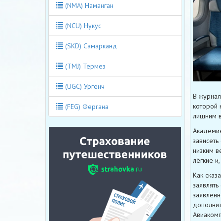
(NMA) Наманган
(NCU) Нукус
(SKD) Самарканд
(TMJ) Термез
(UGC) Ургенч
В журнал
которой 
(FEG) Фергана
лишним в
Академик
зависеть
низким в
лёгкие и
Как сказ
заявлять
заявленн
дополнит
Авиакомп