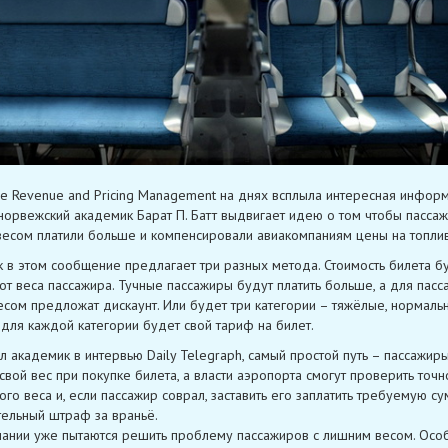
е Revenue and Pricing Management на днях всплыла интересная инфор
норвежский академик Барат П. Батт выдвигает идею о том чтобы пассаж
есом платили больше и компенсировали авиакомпаниям цены на топлив
 в этом сообщение предлагает три разных метода. Стоимость билета б
 от веса пассажира. Тучные пассажиры будут платить больше, а для пасс
есом предложат дискаунт. Или будет три категории – тяжёлые, нормаль
, для каждой категории будет свой тариф на билет.
ал академик в интервью Daily Telegraph, самый простой путь – пассажир
 свой вес при покупке билета, а власти аэропорта смогут проверить точн
ого веса и, если пассажир соврал, заставить его заплатить требуемую су
ельный штраф за враньё.
ании уже пытаются решить проблему пассажиров с лишним весом. Осо