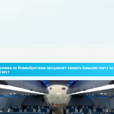
емика из Великобритании предлагает взимать большую плату за
 вест