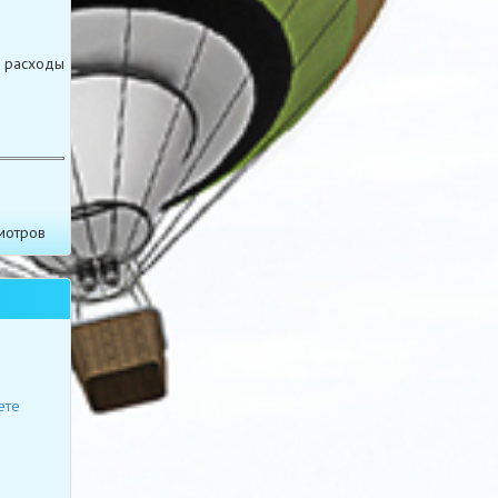
е расходы
мотров
ете