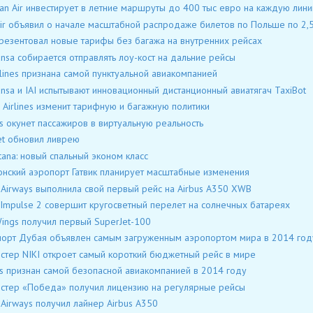
ian Air инвестирует в летние маршруты до 400 тыс евро на каждую лин
ir объявил о начале масштабной распродаже билетов по Польше по 2,5
резентовал новые тарифы без багажа на внутренних рейсах
ansa собирается отправлять лоу-кост на дальние рейсы
rlines признана самой пунктуальной авиакомпанией
ansa и IAI испытывают инновационный дистанционный авиатягач TaxiBot
 Airlines изменит тарифную и багажную политики
s окунет пассажиров в виртуальную реальность
et обновил ливрею
stana: новый спальный эконом класс
нский аэропорт Гатвик планирует масштабные изменения
 Airways выполнила свой первый рейс на Airbus A350 XWB
 Impulse 2 совершит кругосветный перелет на солнечных батареях
ings получил первый SuperJet-100
орт Дубая объявлен самым загруженным аэропортом мира в 2014 год
стер NIKI откроет самый короткий бюджетный рейс в мире
s признан самой безопасной авиакомпанией в 2014 году
стер «Победа» получил лицензию на регулярные рейсы
 Airways получил лайнер Airbus А350