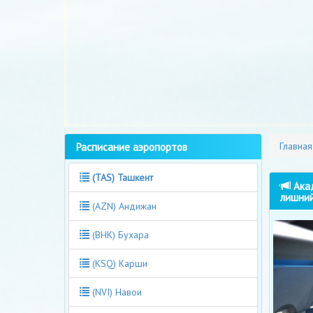
Расписание аэропортов
Главная
(TAS) Ташкент
Акад
лишний
(AZN) Андижан
(BHK) Бухара
(KSQ) Карши
(NVI) Навои