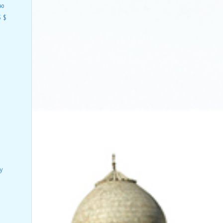
ию
 $
у