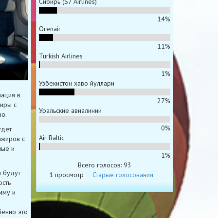
Сибирь (S7 Airlines)
14%
Orenair
11%
Turkish Airlines
1%
Узбекистон хаво йуллари
мация в
27%
иры с
Уральские авиалинии
о.
0%
удет
Air Baltic
ажиров с
ные и
1%
Всего голосов: 93
ы будут
1 просмотр
Старые голосования
ость
мму и
бенно это