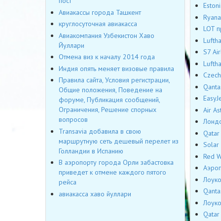
пост
Eston
Авиакассы города Ташкент
Ryana
круглосуточная авиакасса
LOT п
Авиакомпания Узбекистон Хаво
Lufth
Йуллари
S7 Ai
Отмена виз к началу 2014 года
Lufth
Индия опять меняет визовые правила
Czech
Правила сайта, Условия регистрации,
Qanta
Общие положения, Поведение на
EasyJ
форуме, Публикация сообщений,
Ограничения, Решение спорных
Air A
вопросов
Лондо
Transavia добавила в свою
Qatar
маршрутную сеть дешевый перелет из
Solar
Голландии в Испанию
Red W
В аэропорту города Орли забастовка
Аэроп
приведет к отмене каждого пятого
Лоуко
рейса
Qanta
авиакасса хаво йуллари
Лоуко
Qatar