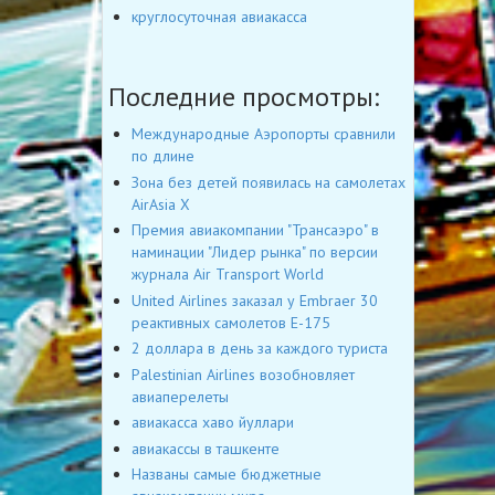
круглосуточная авиакасса
Последние просмотры:
Международные Аэропорты сравнили
по длине
Зона без детей появилась на самолетах
AirAsia Х
Премия авиакомпании "Трансаэро" в
наминации "Лидер рынка" по версии
журнала Air Transport World
United Airlines заказал у Embraer 30
реактивных самолетов E-175
2 доллара в день за каждого туриста
Palestinian Airlines возобновляет
авиаперелеты
авиакасса хаво йуллари
авиакассы в ташкенте
Названы самые бюджетные