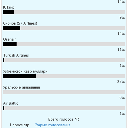
14%
ЮТэйр
9%
Сибирь (S7 Airlines)
14%
Orenair
11%
Turkish Airlines
1%
Узбекистон хаво йуллари
27%
Уральские авиалинии
0%
Air Baltic
1%
Всего голосов: 93
1 просмотр
Старые голосования