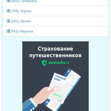
(SKD) Самарканд
(TMJ) Термез
(UGC) Ургенч
(FEG) Фергана