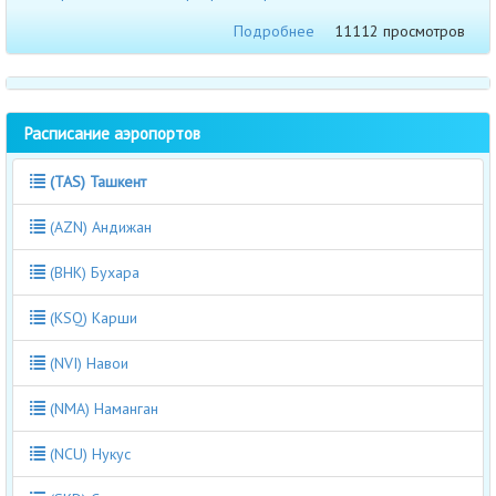
Подробнее
11112 просмотров
Расписание аэропортов
(TAS) Ташкент
(AZN) Андижан
(BHK) Бухара
(KSQ) Карши
(NVI) Навои
(NMA) Наманган
(NCU) Нукус