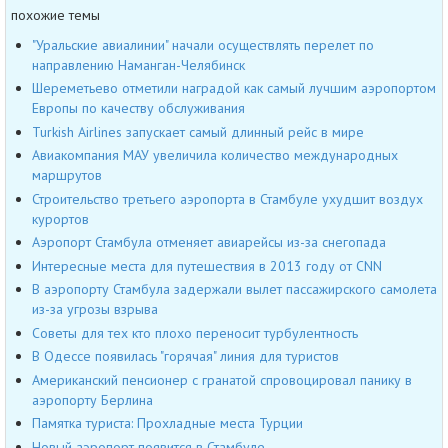
похожие темы
"Уральские авиалинии" начали осуществлять перелет по
направлению Наманган-Челябинск
Шереметьево отметили наградой как самый лучшим аэропортом
Европы по качеству обслуживания
Turkish Airlines запускает самый длинный рейс в мире
Авиакомпания МАУ увеличила количество международных
маршрутов
Строительство третьего аэропорта в Стамбуле ухудшит воздух
курортов
Аэропорт Стамбула отменяет авиарейсы из-за снегопада
Интересные места для путешествия в 2013 году от CNN
В аэропорту Стамбула задержали вылет пассажирского самолета
из-за угрозы взрыва
Советы для тех кто плохо переносит турбулентность
В Одессе появилась "горячая" линия для туристов
Американский пенсионер с гранатой спровоцировал панику в
аэропорту Берлина
Памятка туриста: Прохладные места Турции
Новый аэропорт появится в Стамбуле