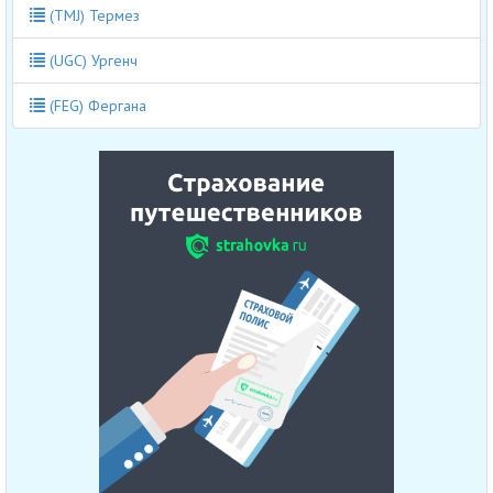
(TMJ) Термез
(UGC) Ургенч
(FEG) Фергана