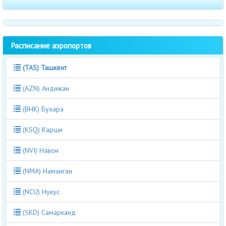
Расписание аэропортов
(TAS) Ташкент
(AZN) Андижан
(BHK) Бухара
(KSQ) Карши
(NVI) Навои
(NMA) Наманган
(NCU) Нукус
(SKD) Самарканд