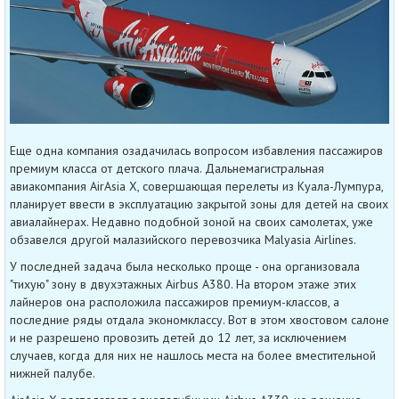
Еще одна компания озадачилась вопросом избавления пассажиров
премиум класса от детского плача. Дальнемагистральная
авиакомпания AirAsia X, совершающая перелеты из Куала-Лумпура,
планирует ввести в эксплуатацию закрытой зоны для детей на своих
авиалайнерах. Недавно подобной зоной на своих самолетах, уже
обзавелся другой малазийского перевозчика Malyasia Airlines.
У последней задача была несколько проще - она организовала
"тихую" зону в двухэтажных Airbus A380. На втором этаже этих
лайнеров она расположила пассажиров премиум-классов, а
последние ряды отдала экономклассу. Вот в этом хвостовом салоне
и не разрешено провозить детей до 12 лет, за исключением
случаев, когда для них не нашлось места на более вместительной
нижней палубе.