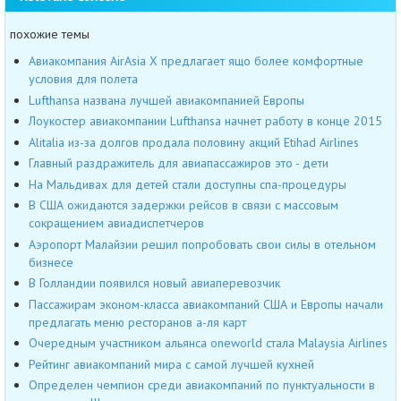
похожие темы
Авиакомпания AirAsia X предлагает ящо более комфортные
условия для полета
Lufthansa названа лучшей авиакомпанией Европы
Лоукостер авиакомпании Lufthansa начнет работу в конце 2015
Alitalia из-за долгов продала половину акций Etihad Airlines
Главный раздражитель для авиапассажиров это - дети
На Мальдивах для детей стали доступны спа-процедуры
В США ожидаются задержки рейсов в связи с массовым
сокращением авиадиспетчеров
Аэропорт Малайзии решил попробовать свои силы в отельном
бизнесе
В Голландии появился новый авиаперевозчик
Пассажирам эконом-класса авиакомпаний США и Европы начали
предлагать меню ресторанов а-ля карт
Очередным участником альянса oneworld стала Malaysia Airlines
Рейтинг авиакомпаний мира с самой лучшей кухней
Определен чемпион среди авиакомпаний по пунктуальности в