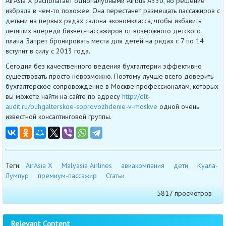
AirAsia X располагает однопалубными Airbus A330, но решение
избрала в чем-то похожее. Она перестанет размещать пассажиров с
детьми на первых рядах салона экономкласса, чтобы избавить
летящих впереди бизнес-пассажиров от возможного детского
плача. Запрет бронировать места для детей на рядах с 7 по 14
вступит в силу с 2013 года.
Сегодня без качественного ведения бухгалтерии эффективно
существовать просто невозможно. Поэтому лучше всего доверить
бухгалтерское сопровождение в Москве профессионалам, которых
вы можете найти на сайте по адресу
http://dlt-
audit.ru/buhgalterskoe-soprovozhdenie-v-moskve
одной очень
известной консалтинговой группы.
Теги:
AirAsia X
Malyasia Airlines
авиакомпания
дети
Куала-
Лумпур
премиум-пассажир
Статьи
5817 просмотров
Relevant Content