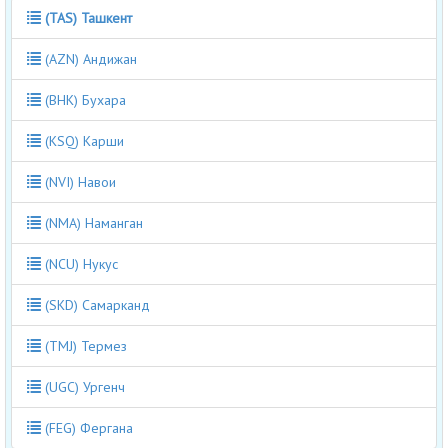
(TAS) Ташкент
(AZN) Андижан
(BHK) Бухара
(KSQ) Карши
(NVI) Навои
(NMA) Наманган
(NCU) Нукус
(SKD) Самарканд
(TMJ) Термез
(UGC) Ургенч
(FEG) Фергана