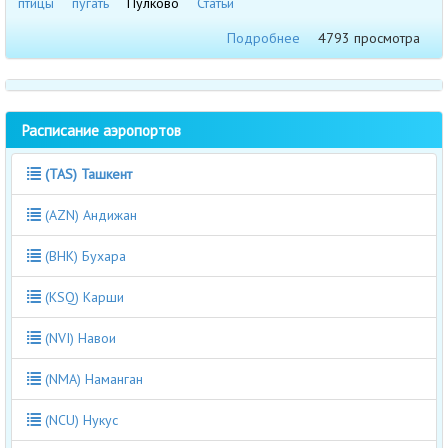
птицы
пугать
Пулково
Статьи
Подробнее
4793 просмотра
Расписание аэропортов
(TAS) Ташкент
(AZN) Андижан
(BHK) Бухара
(KSQ) Карши
(NVI) Навои
(NMA) Наманган
(NCU) Нукус