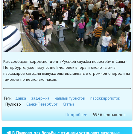
Как сообщает корреспондент «Русской службы новостей» в Санкт-
Петербурге, уже пару сотней человек вчера и около тысяча
пассажиров сегодня вынуждены выстаивать в огромной очереди на
таможне по несколько часов.
Теги:
давка
задержка
наплыв туристов
пассажиропоток
Пулково
Санкт-Петербург
Статьи
Подробнее
5936 просмотров
В Пулково для борьбы с птицами установят лазерные