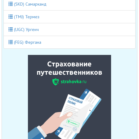
(SKD) Самарканд
(TMJ) Термез
(UGC) Ургенч
(FEG) Фергана