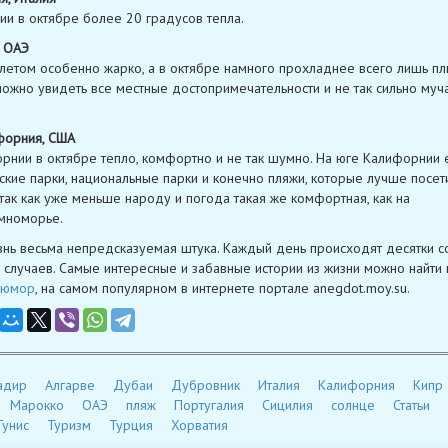
ии в октябре более 20 градусов тепла.
, ОАЭ
летом особенно жарко, а в октябре намного прохладнее всего лишь пл
 можно увидеть все местные достопримечательности и не так сильно муча
форния, США
рнии в октябре тепло, комфортно и не так шумно. На юге Калифорнии 
ские парки, национальные парки и конечно пляжи, которые лучше посети
 так как уже меньше народу и погода такая же комфортная, как на
мноморье.
нь весьма непредсказуемая штука. Каждый день происходят десятки с
случаев. Самые интересные и забавные истории из жизни можно найти 
юмор
, на самом популярном в интернете портале anegdot.moy.su.
адир
Алгарве
Дубаи
Дубровник
Италия
Калифорния
Кипр
Марокко
ОАЭ
пляж
Португалия
Сицилия
солнце
Статьи
Тунис
Туризм
Турция
Хорватия