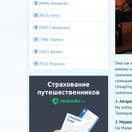
(NMA) Наманган
(NCU) Нукус
(SKD) Самарканд
(TMJ) Термез
(UGC) Ургенч
Уже как 
(FEG) Фергана
именно н
значител
солнышко
CheapFli
солнечна
1. Алгарв
На побер
Температ
2. Мальта
На Мальт