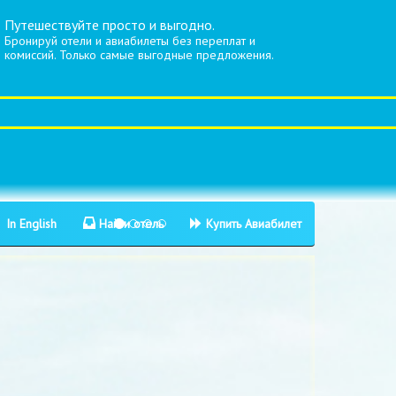
Путешествуйте просто и выгодно.
Бронируй отели и авиабилеты без переплат и
комиссий. Только самые выгодные предложения.
In English
Найти отель
Купить Авиабилет