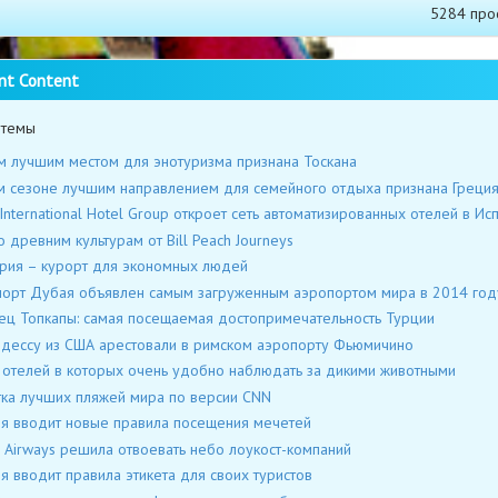
5284 про
nt Content
 темы
 лучшим местом для энотуризма признана Тоскана
м сезоне лучшим направлением для семейного отдыха признана Греци
s International Hotel Group откроет сеть автоматизированных отелей в Ис
о древним культурам от Bill Peach Journeys
рия – курорт для экономных людей
орт Дубая объявлен самым загруженным аэропортом мира в 2014 год
ц Топкапы: самая посещаемая достопримечательность Турции
дессу из США арестовали в римском аэропорту Фьюмичино
 отелей в которых очень удобно наблюдать за дикими животными
ка лучших пляжей мира по версии CNN
я вводит новые правила посещения мечетей
sh Airways решила отвоевать небо лоукост-компаний
я вводит правила этикета для своих туристов