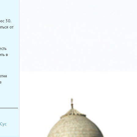
юс 30.
ться от
есть
ть в
отни
в
Сус