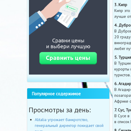
3. Кипр
Кипр это
лучше от
4. Дубро
В Дубров
20 граду
виноград
любят пу
5. Турци
В Турции
курорты 
туристов.
6. Агади
В Агадир
Популярное содержимое
позагора
Африке с
Просмотры за день:
7. Сус, Ту
В Сусе в
Alitalia угрожает банкротство,
в список
генеральный директор покидает свой
8. Сицили