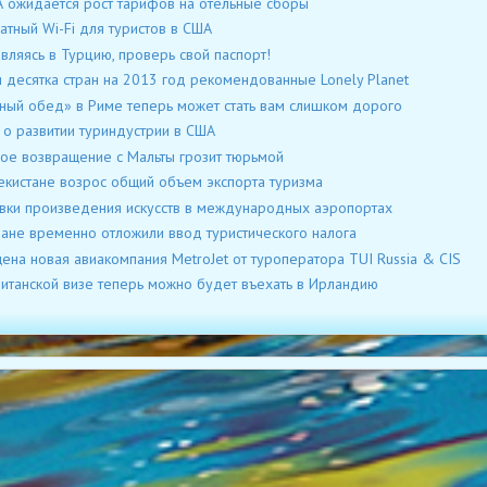
 ожидается рост тарифов на отельные сборы
атный Wi-Fi для туристов в США
вляясь в Турцию, проверь свой паспорт!
 десятка стран на 2013 год рекомендованные Lonely Planet
ный обед» в Риме теперь может стать вам слишком дорого
 о развитии туриндустрии в США
ое возвращение с Мальты грозит тюрьмой
екистане возрос общий объем экспорта туризма
вки произведения искусств в международных аэропортах
ане временно отложили ввод туристического налога
ена новая авиакомпания MetroJet от туроператора TUI Russia & CIS
итанской визе теперь можно будет въехать в Ирландию