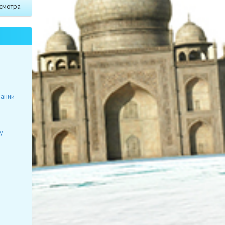
смотра
я
пании
у