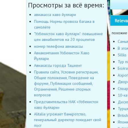
Просмотры за всё время:
авиакасса хаво йуллари
Releva
Помощь. Нормы провоза багажа в
самолёте
похожие
"Узбекистон хаво йуллари": повышение
цен авиабилетов на 20 процентов
Самым
номер телефона авиакассы
В это
Авиакомпания Узбекистон Хаво
Sillk
Йуллари
Тур п
Авиакассы города Ташкент
Болга
Правила сайта, Условия регистрации,
Аэроп
Общие положения, Поведение на
Дворе
форуме, Публикация сообщений,
Стюар
Ограничения, Решение спорных
вопросов
10-ка
Представительства НАК «Узбекистон
Десят
хаво йуллари»
Турци
Alitalia угрожает банкротство,
Briti
генеральный директор покидает свой
Япони
пост