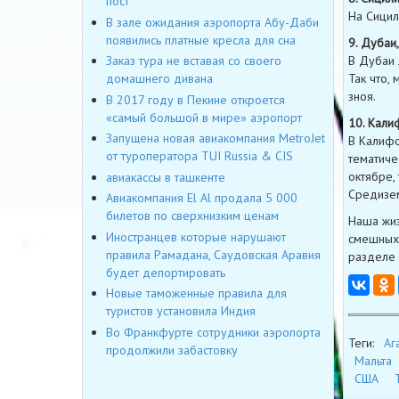
пост
На Сицил
В зале ожидания аэропорта Абу-Даби
появились платные кресла для сна
9. Дубаи
В Дубаи 
Заказ тура не вставая со своего
Так что,
домашнего дивана
зноя.
В 2017 году в Пекине откроется
«самый большой в мире» аэропорт
10. Кали
Запущена новая авиакомпания MetroJet
В Калифо
от туроператора TUI Russia & CIS
тематиче
октябре,
авиакассы в ташкенте
Средизе
Авиакомпания El Al продала 5 000
билетов по сверхнизким ценам
Наша жиз
Иностранцев которые нарушают
смешных 
правила Рамадана, Саудовская Аравия
разделе
будет депортировать
Новые таможенные правила для
туристов установила Индия
Во Франкфурте сотрудники аэропорта
Теги:
Аг
продолжили забастовку
Мальта
США