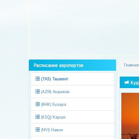
Расписание аэропортов
Главная
(TAS) Ташкент
Куда
(AZN) Андижан
(BHK) Бухара
(KSQ) Карши
(NVI) Навои