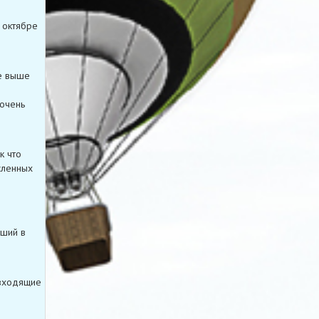
В октябре
е выше
 очень
к что
сленных
чший в
 входящие