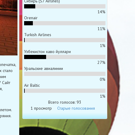
Сибирь (S7 Airlines)
14%
Orenair
11%
Turkish Airlines
1%
Узбекистон хаво йуллари
27%
опечатка,
Уральские авиалинии
х стало
ним
0%
 Сайт
Air Baltic
я,
1%
Всего голосов: 93
1 просмотр
Старые голосования
летом.
ряния.