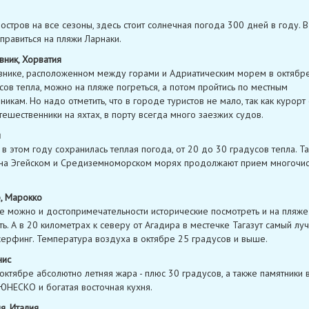
 остров на все сезоны, здесь стоит солнечная погода 300 дней в году. 
правиться на пляжи Ларнаки.
вник, Хорватия
нике, расположенном между горами и Адриатическим морем в октябр
сов тепла, можно на пляже погреться, а потом пройтись по местным
никам. Но надо отметить, что в городе туристов не мало, так как курорт
тешественники на яхтах, в порту всегда много заезжих судов.
я
 в этом году сохранилась теплая погода, от 20 до 30 градусов тепла. Та
на Эгейском и Средиземноморском морях продолжают прием многочи
р, Марокко
е можно и достопримечательности исторические посмотреть и на пляже
ть. А в 20 километрах к северу от Агадира в местечке Тагазут самый лу
ерфинг. Температура воздуха в октябре 25 градусов и выше.
нис
 октябре абсолютно летняя жара - плюс 30 градусов, а также памятники
 ЮНЕСКО и богатая восточная кухня.
я, Италия