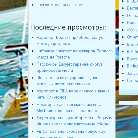
В США
круглосуточная авиакасса
Беспл
Отпра
Новая
Последние просмотры:
«Улич
Отчет
Аэропорт Братска приобрел статус
международного
Быстр
Lufthansa покатает пассажиров Первого
В Узб
класса на Porsche
Выста
Пассажиры Easyjet заранее смогут
В Мил
бронировать места
Запущ
Шенгенская виза упрощена для
По бр
активных путешественников
Аэропорт в США переименую в имена
четы Клинтонов
Некоторые авиакомпании альянса
SkyTeam «попали на карандаш»
За регистрацию и выбор места Pegasus
Airlines ввела дополнительные сборы
Air Canada анонсировала новую лоу-
кост авиакомпанию