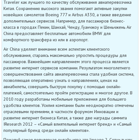
Traveler как лучшего по качеству обслуживания авиаперевозчика
Китая. Сохранению высокого звания помогают активные закупки
новейших самолетов Boeing 777 и Airbus A330, а также введение
дополнительных сервисов. Например, для пассажиров бизнес-
класса в городах Пекин, Шанхай, Ченду, Гуанчжоу и Шеньчжень Air
China предоставляет бесплатные автомобили BMW для
комфортного трансфера из или в аэропорт.
Air China уделяет внимание всем аспектам клиентского
обслуживания, стараясь максимально упростить процедуры для
пассажиров. Важнейшим направлением этого процесса является
развитие интернет сервисов компании. Результатом многолетнего
совершенствования сайта авиаперевозчика стала удобная система,
позволяющая оперативно узнать о направлениях, ценах на
авиабилеты, совершить быструю покупку с помощью онлайн-
платежей, самостоятельно пройти регистрацию и многое другое. В
2010 году разработаны мобильные приложения для большего
удобства клиентов. Усилия компании были неоднократно отмечены
отраслевыми премиями, в частности форумом Инновации и
развитие интернет бизнеса Китая, а также две награды саммита
IResearch 2012 – «Самый влиятельный интернет бренд» и «Самый
популярный бренд среди онлайн клиентов».
Пожалуй самая популярная онлайн игра это lineage 2. Сотни тысяч