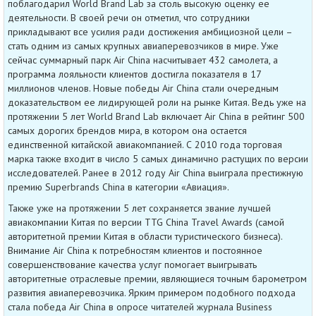
поблагодарил World Brand Lab за столь высокую оценку ее
деятельности. В своей речи он отметил, что сотрудники
прикладывают все усилия ради достижения амбициозной цели –
стать одним из самых крупных авиаперевозчиков в мире. Уже
сейчас суммарный парк Air China насчитывает 432 самолета, а
программа лояльности клиентов достигла показателя в 17
миллионов членов. Новые победы Air China стали очередным
доказательством ее лидирующей роли на рынке Китая. Ведь уже на
протяжении 5 лет World Brand Lab включает Air China в рейтинг 500
самых дорогих брендов мира, в котором она остается
единственной китайской авиакомпанией. С 2010 года торговая
марка также входит в число 5 самых динамично растущих по версии
исследователей. Ранее в 2012 году Air China выиграла престижную
премию Superbrands China в категории «Авиация».
Также уже на протяжении 5 лет сохраняется звание лучшей
авиакомпании Китая по версии TTG China Travel Awards (самой
авторитетной премии Китая в области туристического бизнеса).
Внимание Air China к потребностям клиентов и постоянное
совершенствование качества услуг помогает выигрывать
авторитетные отраслевые премии, являющиеся точным барометром
развития авиаперевозчика. Ярким примером подобного подхода
стала победа Air China в опросе читателей журнала Business