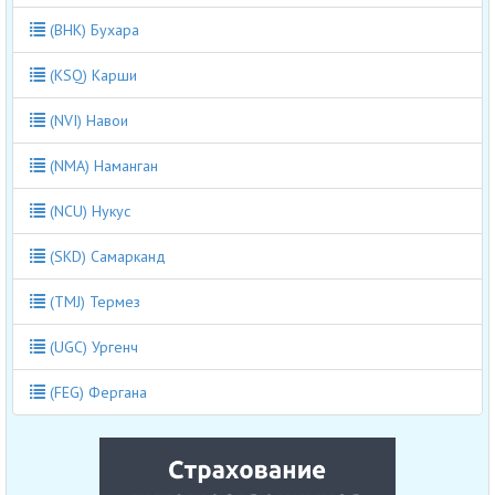
(BHK) Бухара
(KSQ) Карши
(NVI) Навои
(NMA) Наманган
(NCU) Нукус
(SKD) Самарканд
(TMJ) Термез
(UGC) Ургенч
(FEG) Фергана