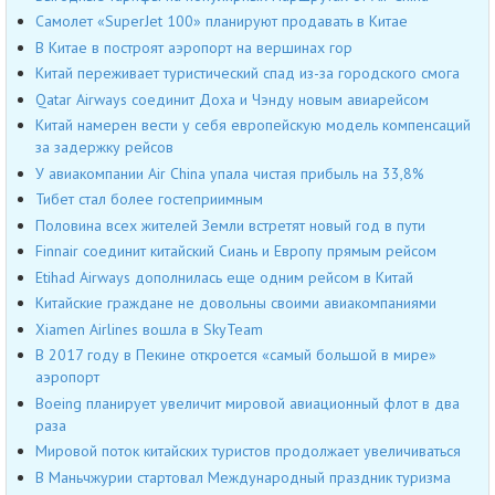
Самолет «SuperJet 100» планируют продавать в Китае
В Китае в построят аэропорт на вершинах гор
Китай переживает туристический спад из-за городского смога
Qatar Airways соединит Доха и Чэнду новым авиарейсом
Китай намерен вести у себя европейскую модель компенсаций
за задержку рейсов
У авиакомпании Air China упала чистая прибыль на 33,8%
Тибет стал более гостеприимным
Половина всех жителей Земли встретят новый год в пути
Finnair соединит китайский Сиань и Европу прямым рейсом
Etihad Airways дополнилась еще одним рейсом в Китай
Китайские граждане не довольны своими авиакомпаниями
Xiamen Airlines вошла в SkyTeam
В 2017 году в Пекине откроется «самый большой в мире»
аэропорт
Boeing планирует увеличит мировой авиационный флот в два
раза
Мировой поток китайских туристов продолжает увеличиваться
В Маньчжурии стартовал Международный праздник туризма