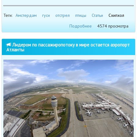
Теги:
Амстердам
гуси
отстрел
птицы
Статьи
Схипхол
Подробнее
4574 просмотра
Лидером по пассажиропотоку в мире остается аэропорт
Атланты