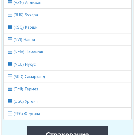
(AZN) Андижан
(BHK) Бухара
(KSQ) Карши
(NVI) Навои
(NMA) Наманган
(NCU) Нукус
(SKD) Самарканд
(TMJ) Термез
(UGC) Ургенч
(FEG) Фергана