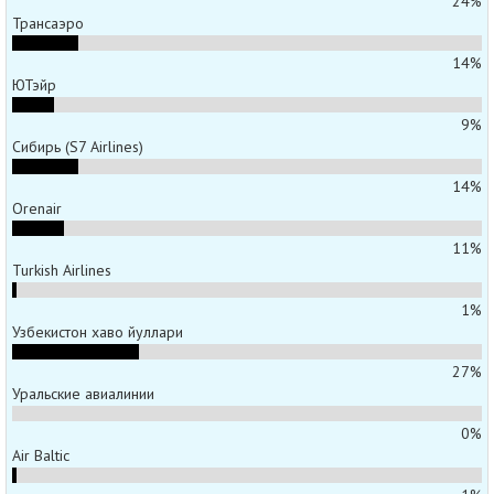
24%
Трансаэро
14%
ЮТэйр
9%
Сибирь (S7 Airlines)
14%
Orenair
11%
Turkish Airlines
1%
Узбекистон хаво йуллари
27%
Уральские авиалинии
0%
Air Baltic