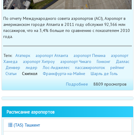
По отчету Международного совета аэропортов (ACI), Аэропорт в
американском городе Атланта в 2011 году обслужил 92,366 млн
пассажиров, что на 3,4% больше по сравнению с показателем 2010
года.
Теги:
Ататюрк
аэропорт Атланта
аэропорт Пекина
аэропорт
Ханеда
аэропорт Хитроу
аэропорт Чикаго
Гонконг
Даллас
Денвер
лидер
Лос-Анджелес
пассажиропоток
рейтинг
Статьи
Схипхол
Франкфурта-на-Майне
Шарль де Голь
Подробнее
8809 просмотров
Расписание аэропортов
(TAS) Ташкент