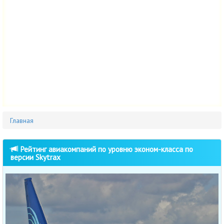
Главная
Рейтинг авиакомпаний по уровню эконом-класса по
версии Skytrax