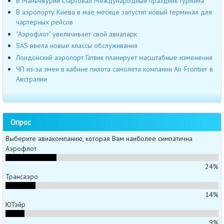
В Маньчжурии стартовал Международный праздник туризма
В аэропорту Киева в мае месяце запустят новый терминал для
чартерных рейсов
"Аэрофлот" увеличивает свой авиапарк
SAS ввела новые классы обслуживания
Лондонский аэропорт Гатвик планирует масштабные изменения
ЧП из-за змеи в кабине пилота самолета компании Air Frontier в
Австралии
Опрос
Выберите авиакомпанию, которая Вам наиболее симпатична
Аэрофлот
24%
Трансаэро
14%
ЮТэйр
9%