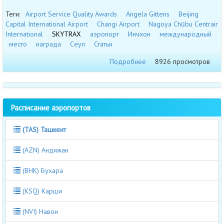
Теги:
Airport Service Quality Awards
Angela Gittens
Beijing
Capital International Airport
Changi Airport
Nagoya Chūbu Centrair
International
SKYTRAX
аэропорт
Инчхон
международный
место
награда
Сеул
Статьи
Подробнее
8926 просмотров
Расписание аэропортов
(TAS) Ташкент
(AZN) Андижан
(BHK) Бухара
(KSQ) Карши
(NVI) Навои