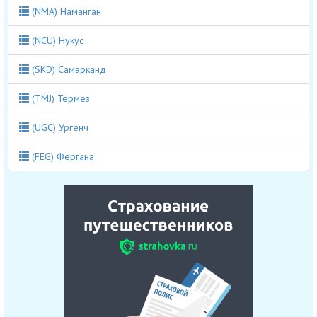
(NMA) Наманган
(NCU) Нукус
(SKD) Самарканд
(TMJ) Термез
(UGC) Ургенч
(FEG) Фергана