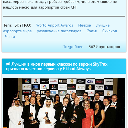
пассажиров, пока те ждут рейсов. добавим, что в этом списке не
нашлось место для аэропортов стран СНГ.
Теги:
SKYTRAX
World Airport Awards
Инчхон
лучшие
аэропорта мира
развлечение пассажиров
Статьи
Схипхол
Чанги
Подробнее
5629 просмотров
Лучшим в мире первым классом по версии SkyTrax
признано качество сервиса у Etihad Airways