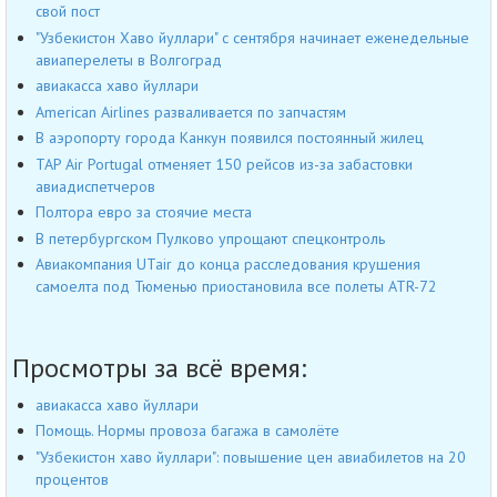
свой пост
"Узбекистон Хаво йуллари" с сентября начинает еженедельные
авиаперелеты в Волгоград
авиакасса хаво йуллари
American Airlines разваливается по запчастям
В аэропорту города Канкун появился постоянный жилец
TAP Air Portugal отменяет 150 рейсов из-за забастовки
авиадиспетчеров
Полтора евро за стоячие места
В петербургском Пулково упрощают спецконтроль
Авиакомпания UTair до конца расследования крушения
самоелта под Тюменью приостановила все полеты ATR-72
Просмотры за всё время:
авиакасса хаво йуллари
Помощь. Нормы провоза багажа в самолёте
"Узбекистон хаво йуллари": повышение цен авиабилетов на 20
процентов