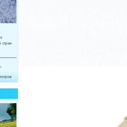
ет
5 стран
и
мотров