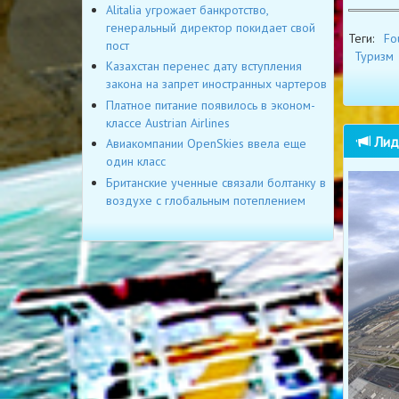
Alitalia угрожает банкротство,
генеральный директор покидает свой
Теги:
Fo
пост
Туризм
Казахстан перенес дату вступления
закона на запрет иностранных чартеров
Платное питание появилось в эконом-
классе Austrian Airlines
Лиде
Авиакомпании OpenSkies ввела еще
один класс
Британские ученные связали болтанку в
воздухе с глобальным потеплением