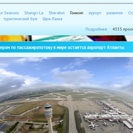
ur Seasons
Shangri-La
Sheraton
Гонконг
курорт
развитие
Ст
туристический бум
Шри-Ланка
Подробнее
4335 прос
ром по пассажиропотоку в мире остается аэропорт Атланты