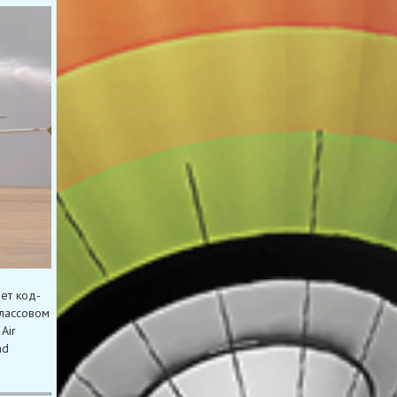
ет код-
классовом
Air
ad