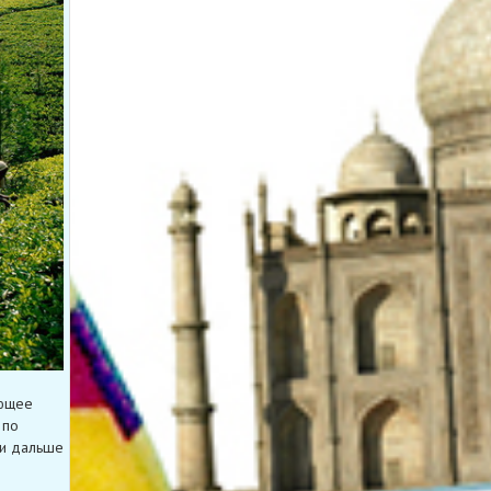
ующее
 по
 и дальше