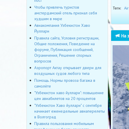
пост
Чтобы привлечь туристов
Теги:
Ai
амстердамский отель признал себя
худшим в мире
Авиакомпания Узбекистон Хаво
Йуллари
На з
Правила сайта, Условия регистрации,
Общие положения, Поведение на
форуме, Публикация сообщений,
Ограничения, Решение спорных
вопросов
Аэропорт Актау открывает двери для
воздушных судов любого типа
Помощь. Нормы провоза багажа в
самолёте
"Узбекистон хаво йуллари": повышение
цен авиабилетов на 20 процентов
"Узбекистон Хаво йуллари" с сентября
начинает еженедельные авиаперелеты
в Волгоград
Правила пользования мобильным