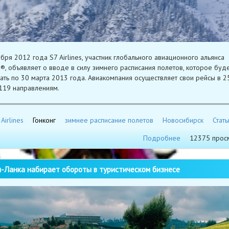
ября 2012 года S7 Airlines, участник глобального авиационного альянса
®, объявляет о вводе в силу зимнего расписания полетов, которое буд
ать по 30 марта 2013 года. Авиакомпания осуществляет свои рейсы в 2
119 направлениям.
Airlines
Гонконг
зимнее расписание полетов
Новосибирск
Стать
Подробнее
12375 прос
Ланка набирает обороты в туристическом бизнесе