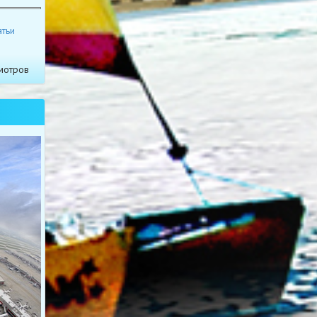
атьи
мотров