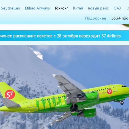
r Seychelles
Etihad Airways
Гонконг
Китай
новый рейс
ОАЭ
С
Подробнее
5334 про
имнее расписание полетов с 28 октября переходит S7 Airlines