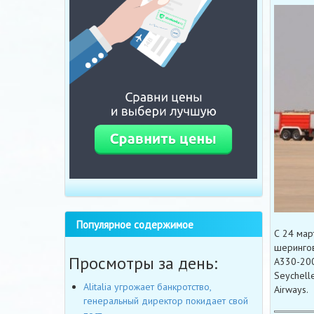
Популярное содержимое
С 24 мар
шерингов
Просмотры за день:
A330-200 
Seychell
Alitalia угрожает банкротство,
Airways.
генеральный директор покидает свой