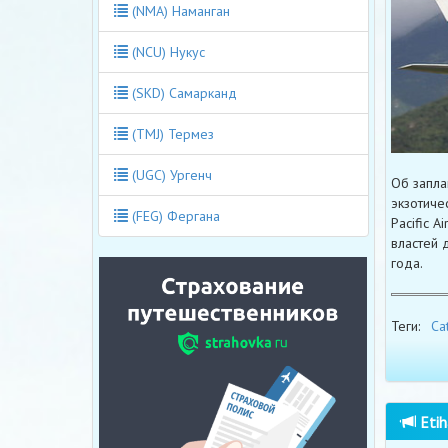
(NMA) Наманган
(NCU) Нукус
(SKD) Самарканд
(TMJ) Термез
(UGC) Ургенч
Об запла
экзотиче
(FEG) Фергана
Pacific 
властей 
года.
Теги:
Ca
Etih