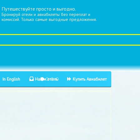
Путешествуйте просто и выгодно.
Бронируй отели и авиабилеты без переплат и
комиссий. Только самые выгодные предложения.
In English
Найти отель
Купить Авиабилет