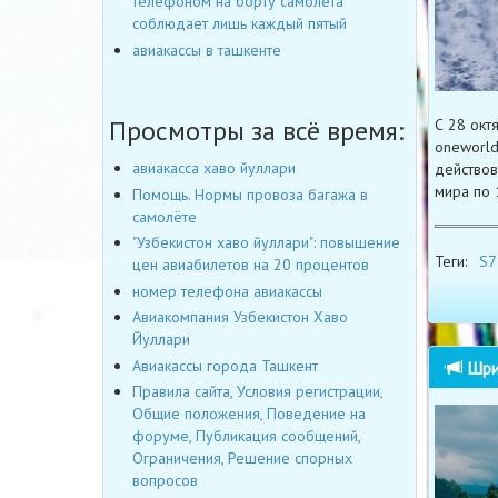
телефоном на борту самолета
соблюдает лишь каждый пятый
авиакассы в ташкенте
Просмотры за всё время:
С 28 окт
oneworld
авиакасса хаво йуллари
действов
мира по 
Помощь. Нормы провоза багажа в
самолёте
"Узбекистон хаво йуллари": повышение
Теги:
S7 
цен авиабилетов на 20 процентов
номер телефона авиакассы
Авиакомпания Узбекистон Хаво
Йуллари
Авиакассы города Ташкент
Шри-
Правила сайта, Условия регистрации,
Общие положения, Поведение на
форуме, Публикация сообщений,
Ограничения, Решение спорных
вопросов