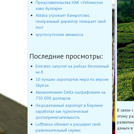
Представительства НАК «Узбекистон
хаво йуллари»
Alitalia угрожает банкротство,
генеральный директор покидает свой
пост
круглосуточная авиакасса
Последние просмотры:
Emirates запустит на рейсах бесплатный
wi-fi
10 лучших аэропортов мира по версии
Skytrax
Авиакомпанию Delta оштрафовали на
750 000 долларов
Недоделанный аэропорт в Берлине
В связи 
заработал как туристическая
этому ра
достопримечательность
развитию
Lufthansa обновит и расширит свой
деньги в
развлекательный сервис