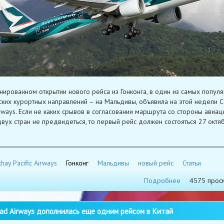
нированном открытии нового рейса из Гонконга, в один из самых попул
ских курортных направлений – на Мальдивы, объявила на этой недели C
Airways. Если не каких срывов в согласовании маршрута со стороны авиа
двух стран не предвидеться, то первый рейс должен состояться 27 октя
thay Pacific Airways
Гонконг
Мальдивы
новый рейс
Статьи
Подробнее
4575 прос
ad Airways дополнилась еще одним рейсом в Китай