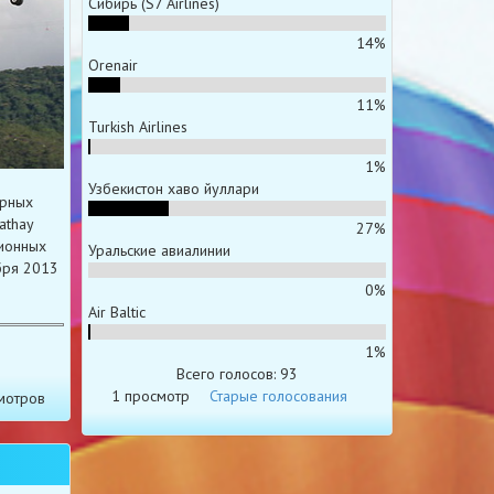
Сибирь (S7 Airlines)
14%
Orenair
11%
Turkish Airlines
1%
Узбекистон хаво йуллари
ярных
athay
27%
ционных
Уральские авиалинии
бря 2013
0%
Air Baltic
1%
Всего голосов: 93
1 просмотр
Старые голосования
мотров