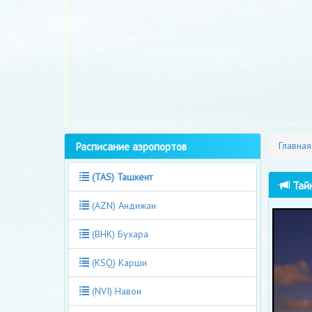
Расписание аэропортов
Главная
(TAS) Ташкент
Тайн
(AZN) Андижан
(BHK) Бухара
(KSQ) Карши
(NVI) Навои