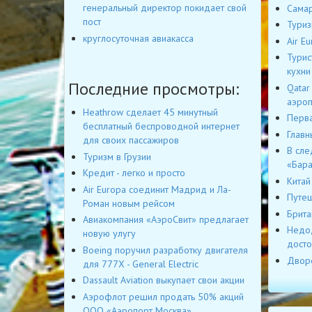
генеральный директор покидает свой
Самар
пост
Туриз
круглосуточная авиакасса
Air E
Турис
кухни
Последние просмотры:
Qatar
аэроп
Heathrow сделает 45 минутный
Перва
бесплатный беспроводной интернет
Главн
для своих пассажиров
В сле
Туризм в Грузии
«Бара
Кредит - легко и просто
Китай
Air Europa соединит Мадрид и Ла-
Путеш
Роман новым рейсом
Брита
Авиакомпания «АэроСвит» предлагает
Недод
новую улугу
досто
Boeing поручил разработку двигателя
Дворе
для 777X - General Electric
Dassault Aviation выкупает свои акции
Аэрофлот решил продать 50% акций
ООО «Аэропорт Москва»