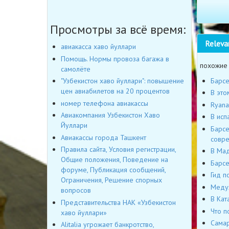
Просмотры за всё время:
Releva
авиакасса хаво йуллари
Помощь. Нормы провоза багажа в
похожие
самолёте
Барсе
"Узбекистон хаво йуллари": повышение
цен авиабилетов на 20 процентов
В это
номер телефона авиакассы
Ryana
Авиакомпания Узбекистон Хаво
В исп
Йуллари
Барсе
Авиакассы города Ташкент
совре
Правила сайта, Условия регистрации,
В Мад
Общие положения, Поведение на
Барсе
форуме, Публикация сообщений,
Гид п
Ограничения, Решение спорных
Медуз
вопросов
В Кат
Представительства НАК «Узбекистон
Что п
хаво йуллари»
Самар
Alitalia угрожает банкротство,