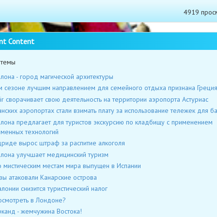
4919 прос
nt Content
 темы
лона - город магической архитектуры
м сезоне лучшим направлением для семейного отдыха признана Греци
ir сворачивает свою деятельность на территории аэропорта Астуриас
анских аэропортах стали взимать плату за использование тележек для б
лона предлагает для туристов экскурсию по кладбищу с применением
менных технологий
риде вырос штраф за распитие алкоголя
лона улучшает медицинский туризм
о мистическим местам мира выпущен в Испании
ы атаковали Канарские острова
алонии снизится туристический налог
осмотреть в Лондоне?
канд - жемчужина Востока!