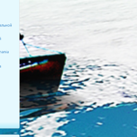
альной
й
mania
а