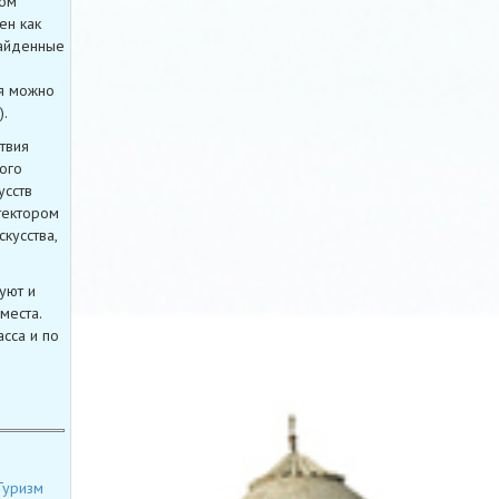
мом
ен как
Найденные
ая можно
.
твия
ого
усств
тектором
кусства,
уют и
места.
сса и по
Туризм