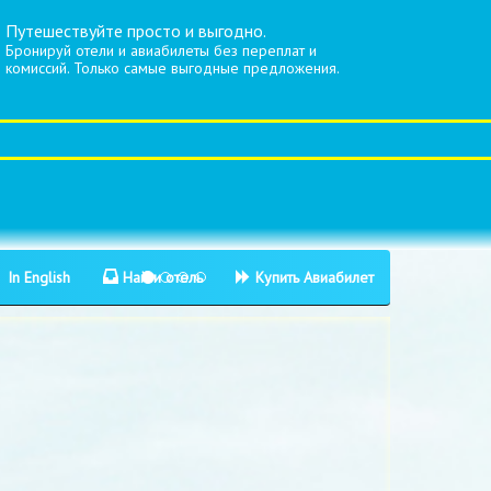
Путешествуйте просто и выгодно.
Бронируй отели и авиабилеты без переплат и
комиссий. Только самые выгодные предложения.
In English
Найти отель
Купить Авиабилет