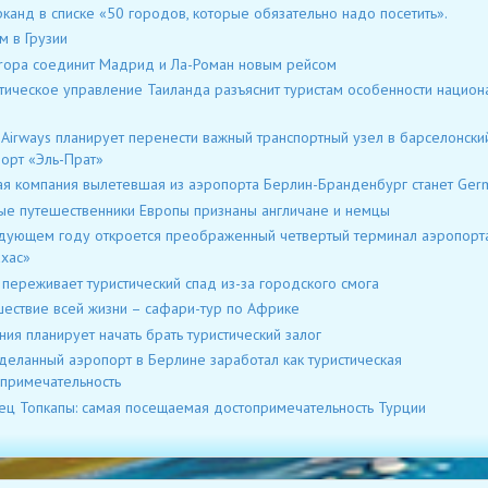
канд в списке «50 городов, которые обязательно надо посетить».
м в Грузии
uropa соединит Мадрид и Ла-Роман новым рейсом
тическое управление Таиланда разъяснит туристам особенности национ
 Airways планирует перенести важный транспортный узел в барселонски
орт «Эль-Прат»
я компания вылетевшая из аэропорта Берлин-Бранденбург станет Ger
ые путешественники Европы признаны англичане и немцы
дующем году откроется преображенный четвертый терминал аэропорт
хас»
 переживает туристический спад из-за городского смога
ествие всей жизни – сафари-тур по Африке
ния планирует начать брать туристический залог
еланный аэропорт в Берлине заработал как туристическая
примечательность
ц Топкапы: самая посещаемая достопримечательность Турции