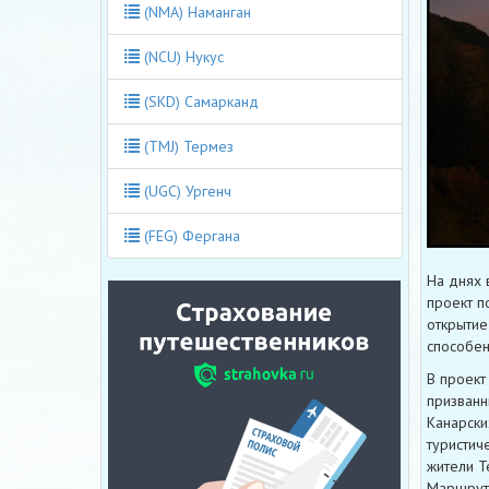
(NMA) Наманган
(NCU) Нукус
(SKD) Самарканд
(TMJ) Термез
(UGC) Ургенч
(FEG) Фергана
На днях 
проект п
открытие
способен
В проект
призванн
Канарски
туристич
жители Т
Маршрут 