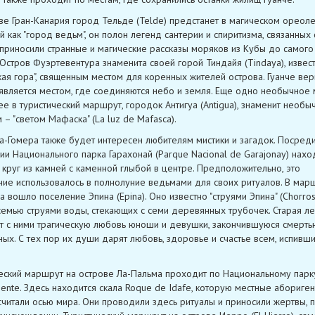
ве Гран-Канария город Тельде (Telde) предстанет в магическом ореоле
й как "город ведьм", он полон легенд сантерии и спиритизма, связанных 
приносили странные и магические рассказы моряков из Кубы до самого
 Остров Фуэртевентура знаменита своей горой Тиндайя (Tindaya), извест
кая гора", священным местом для коренных жителей острова. Гуанче вери
является местом, где соединяются небо и земля. Еще одно необычное 
 в туристический маршрут, городок Антигуа (Antigua), знаменит необы
 – "светом Мафаска" (La luz de Mafasca).
а-Гомера также будет интересен любителям мистики и загадок. Посред
ии Национального парка Гарахонай (Parque Nacional de Garajonay) нахо
 круг из камней с каменной глыбой в центре. Предположительно, это
ие использовалось в полнолуние ведьмами для своих ритуалов. В мар
а вошло поселение Эпина (Epina). Оно известно "струями Эпина" (Chorro
 семью струями воды, стекающих с семи деревянных трубочек. Старая л
т с ними трагическую любовь юноши и девушки, закончившуюся смерть
ых. С тех пор их души дарят любовь, здоровье и счастье всем, испивши
еский маршрут на острове Ла-Пальма проходит по Национальному парк
iente. Здесь находится скала Roque de Idafe, которую местные абориге
считали осью мира. Они проводили здесь ритуалы и приносили жертвы, 