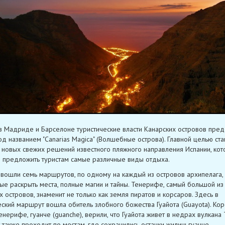
в Мадриде и Барселоне туристические власти Канарских островов пред
од названием "Canarias Magica" (Волшебные острова). Главной целью ста
 новых свежих решений известного пляжного направления Испании, ко
 предложить туристам самые различные виды отдыха.
 вошли семь маршрутов, по одному на каждый из островов архипелага,
ые раскрыть места, полные магии и тайны. Тенерифе, самый большой из
х островов, знаменит не только как земля пиратов и корсаров. Здесь в
еский маршрут вошла обитель злобного божества Гуайота (Guayota). Ко
енерифе, гуанче (guanche), верили, что Гуайота живет в недрах вулкана 
также проходит по местам, где сохранились останки жилищ гуанче.