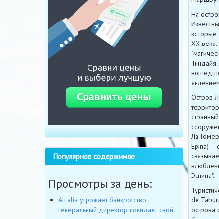
На остро
Известны
которые 
ХХ века.
"магичес
Тиндайя 
вошедшее
явлением
Остров Л
территор
странный
сооружен
Ла-Гомер
Epina) –
связывае
Популярное содержимое
влюбленн
Эспина".
Просмотры за день:
Туристич
de Tabur
Alitalia угрожает банкротство,
острова 
генеральный директор покидает свой