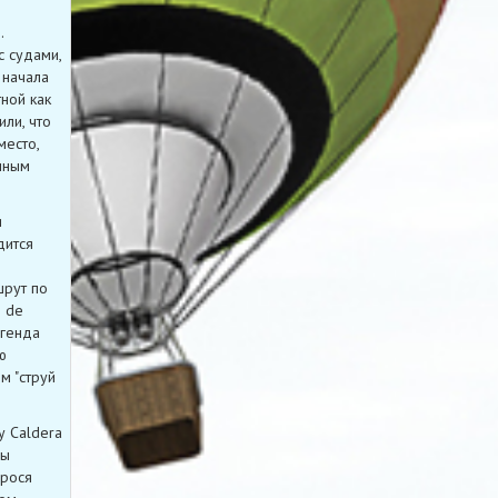
.
с судами,
 начала
ной как
ли, что
место,
чным
и
дится
шрут по
s de
егенда
ю
м "струй
у Caldera
ны
прося