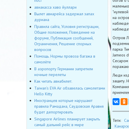
богов о 
пост
маленько
авиакасса хаво йуллари
"нулевой
Вылет авиарейса задержал запах
на остро
дуриана
наблюден
Правила сайта, Условия регистрации,
наблюдат
Общие положения, Поведение на
Остров Л
форуме, Публикация сообщений,
подземны
Ограничения, Решение спорных
парка Ти
вопросов
Jameos d
Помощь. Нормы провоза багажа в
Сесаром 
самолёте
поражаю
В аэропорту Германии запретили
ночные перелеты
Люди изд
защиту. 
Как читать авиабилет.
Компания
Taiwan's EVA Air обзавелась самолетами
приемле
Hello Kitty
Иностранцев которые нарушают
правила Рамадана, Саудовская Аравия
будет депортировать
Singapore Airlines планирует закрыть
Теги:
Ca
самый дальний рейс в мире
Канарск