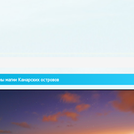
ы магии Канарских островов