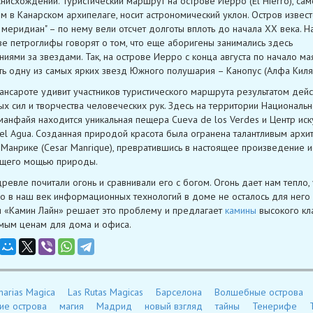
снисхождении. Туристический маршрут на острове Иерро (El Hierro), са
м в Канарском архипелаге, носит астрономический уклон. Остров извест
 меридиан" – по нему вели отсчет долготы вплоть до начала XX века. 
ве петроглифы говорят о том, что еще аборигены занимались здесь
иями за звездами. Так, на острове Иерро с конца августа по начало м
ь одну из самых ярких звезд Южного полушария – Канопус (Алфа Киля)
ансароте удивит участников туристического маршрута результатом дейс
х сил и творчества человеческих рук. Здесь на территории Национальн
манфайя находится уникальная пещера Cueva de los Verdes и Центр иск
el Agua. Созданная природой красота была огранена талантливым архи
Манрике (Cesar Manrique), превратившись в настоящее произведение ис
щего мощью природы.
ревле почитали огонь и сравнивали его с богом. Огонь дает нам тепло, 
Но в наш век информационных технологий в доме не осталось для него 
 «Камин Лайн» решает это проблему и предлагает
камины
высокого кла
мым ценам для дома и офиса.
narias Magica
Las Rutas Magicas
Барселона
Волшебные острова
ие острова
магия
Мадрид
новый взгляд
тайны
Тенерифе