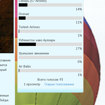
Сибирь (S7 Airlines)
14%
Orenair
11%
Turkish Airlines
1%
Узбекистон хаво йуллари
27%
Уральские авиалинии
ставили
0%
вится
Air Baltic
торый
1%
Всего голосов: 93
1 просмотр
Старые голосования
ренные
Тейде.