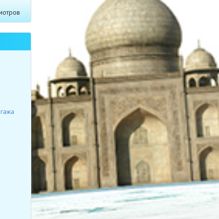
мотров
я
агажа