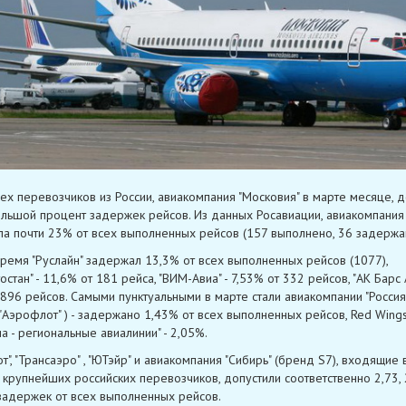
ех перевозчиков из России, авиакомпания "Московия" в марте месяце, д
льшой процент задержек рейсов. Из данных Росавиации, авиакомпания
а почти 23% от всех выполненных рейсов (157 выполнено, 36 задержа
время "Руслайн" задержал 13,3% от всех выполненных рейсов (1077),
стан" - 11,6% от 181 рейса, "ВИМ-Авиа" - 7,53% от 332 рейсов, "АК Барс 
 896 рейсов. Самыми пунктуальными в марте стали авиакомпании "Россия
 "Аэрофлот" ) - задержано 1,43% от всех выполненных рейсов, Red Wings
а - региональные авиалинии" - 2,05%.
т", "Трансаэро" , "ЮТэйр" и авиакомпания "Сибирь" (бренд S7), входящие
 крупнейших российских перевозчиков, допустили соответственно 2,73, 2
задержек от всех выполненных рейсов.