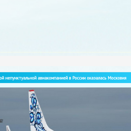
й непунктуальной авиакомпанией в России оказалась Московия