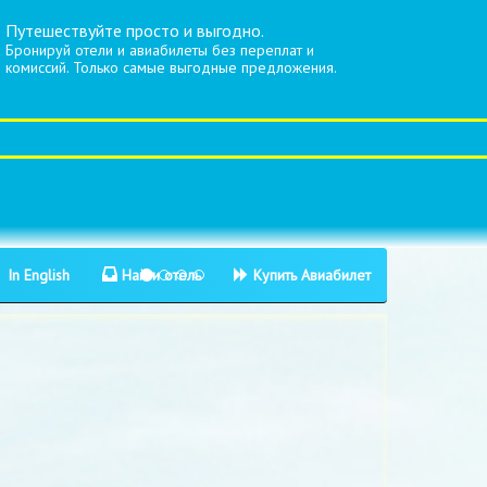
Путешествуйте просто и выгодно.
Бронируй отели и авиабилеты без переплат и
комиссий. Только самые выгодные предложения.
In English
Найти отель
Купить Авиабилет