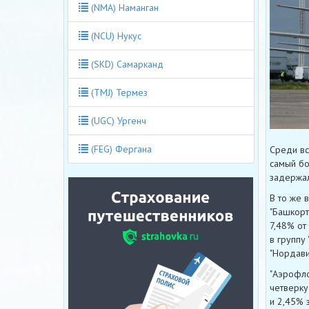
(NMA) Наманган
(NCU) Нукус
(SKD) Самарканд
(TMJ) Термез
(UGC) Ургенч
(FEG) Фергана
Среди вс
самый бо
задержал
В то же 
"Башкорто
7,48% от
в группу
"Нордави
"Аэрофло
четверку
и 2,45% 