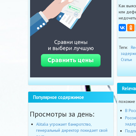
Как выяс
или дефе
недочеты
Теги:
Re
задержк
Статьи
Releva
Популярное содержимое
похожие
В Рос
Просмотры за день:
Росси
заде
Alitalia угрожает банкротство,
генеральный директор покидает свой
Подпи