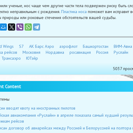
нили ученые, нос чаще чем другие части тела подвержен риску быть с
ктно неправильным с рождения.
Пластика носа
поможет вам исправит в
 природы или роковые стечения обстоятельств вашей судьбы.
d Wings
S7
АК Барс Аэро
аэрофлот
Башкортостан
ВИМ-Авиа
а рейсов
Московия
Нордавиа
росавиация
Россия
Руслайн
Трансаэро
ЮТэйр
5037 прос
nt Content
 темы
сии вводят квоту на иностранных пилотов
йская авиакомпания «Руслайн» в апреле показала самый худший результ
ржкам рейсов
сан договор об авиарейсах между Россией и Белоруссией на полтора