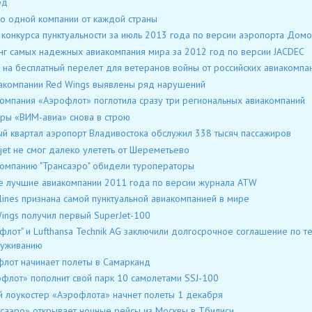
ед
о одной компании от каждой страны
 конкурса пунктуальности за июль 2013 года по версии аэропорта До
нг самых надежных авиакомпания мира за 2012 год по версии JACDEC
 на бесплатный перелет для ветеранов войны от российских авиакомпа
акомпании Red Wings выявлены ряд нарушений
омпания «Аэрофлот» поглотила сразу три региональных авиакомпаний
ры «ВИМ-авиа» снова в строю
ый квартал аэропорт Владивостока обслужил 338 тысяч пассажиров
jet не смог далеко улететь от Шереметьево
омпанию "Трансаэро" обидели туроператоры
 лучшие авиакомпании 2011 года по версии журнала ATW
rlines признана самой пунктуальной авиакомпанией в мире
ings получил первый SuperJet-100
флот" и Lufthansa Technik AG заключили долгосрочное соглашение по те
луживанию
лот начинает полеты в Самарканд
флот» пополнит свой парк 10 самолетами SSJ-100
 лоукостер «Аэрофлота» начнет полеты 1 декабря
саэро» открывает ночные рейсы из Москвы в Тбилиси