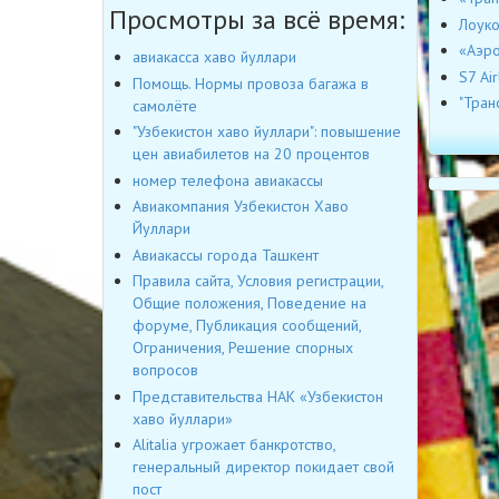
Просмотры за всё время:
Лоуко
«Аэро
авиакасса хаво йуллари
S7 Ai
Помощь. Нормы провоза багажа в
"Тран
самолёте
"Узбекистон хаво йуллари": повышение
цен авиабилетов на 20 процентов
номер телефона авиакассы
Авиакомпания Узбекистон Хаво
Йуллари
Авиакассы города Ташкент
Правила сайта, Условия регистрации,
Общие положения, Поведение на
форуме, Публикация сообщений,
Ограничения, Решение спорных
вопросов
Представительства НАК «Узбекистон
хаво йуллари»
Alitalia угрожает банкротство,
генеральный директор покидает свой
пост