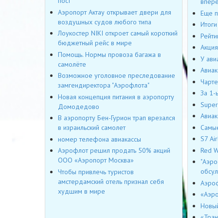
пост
впер
Аэропорт Актау открывает двери для
Еще п
воздушных судов любого типа
Итоги
Лоукостер NIKI откроет самый короткий
Рейти
бюджетный рейс в мире
Акция
Помощь. Нормы провоза багажа в
У ави
самолёте
Авиак
Возможное уголовное преследование
Чарте
замгендиректора "Аэрофлота"
За 1-
Новая концепция питания в аэропорту
Super
Домодедово
Авиак
В аэропорту Бен-Гурион трап врезался
Самые
в израильский самолет
S7 Ai
номер телефона авиакассы
Red W
Аэрофлот решил продать 50% акций
ООО «Аэропорт Москва»
"Аэро
обсу
Чтобы привлечь туристов
амстердамский отель признал себя
Аэроф
худшим в мире
«Аэро
Новый
«Тран