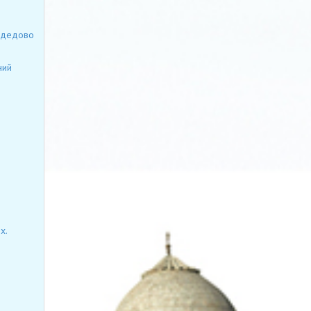
модедово
ний
х.