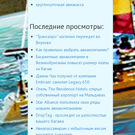
круглосуточная авиакасса
Последние просмотры:
"Трансаэро" частично переедет во
Внуково
Как правильно выбрать авиакомпанию?
Бюджетные авиакомпании в
Великобритании повысят размер платы
за багаж
Джеки Чан получил от компании
Embraer самолет Legacy 650
Отель The Residence Hotels открыл
собственный аэропорт на Мальдивах
Star Alliance пополнила свои ряды
новыми авиакомпаниями
DropTag - проследит за целостностью
вашего багажа
Авиапассажирам с избыточным весом
придется доплатить