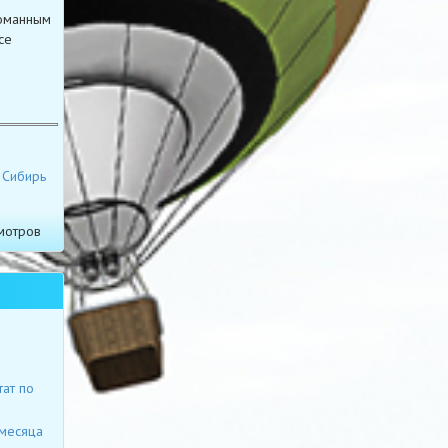
ломанным
се
Сибирь
мотров
ат по
 месяца