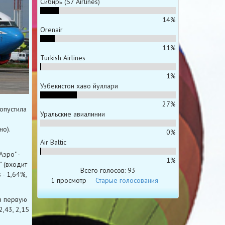
Сибирь (S7 Airlines)
14%
Orenair
11%
Turkish Airlines
1%
Узбекистон хаво йуллари
27%
опустила
Уральские авиалинии
но).
0%
Air Baltic
Аэро" -
1%
" (входит
Всего голосов: 93
 - 1,64%,
1 просмотр
Старые голосования
 в первую
,43, 2,15