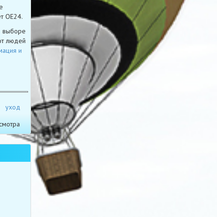
е
ет OE24.
м выборе
от людей
мация и
уход
смотра