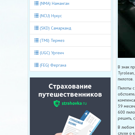
(NMA) Наманган
(NCU) Нукус
(SKD) Самарканд
(TMJ) Термез
(UGC) Ургенч
(FEG) Фергана
В знак п
Tyrolean,
пилотов.
Пилоты с
обстояте
компенса
39 месяч
600 пило
решить, 
В любом 
слухи о 