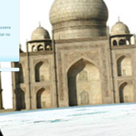
молете
ат по