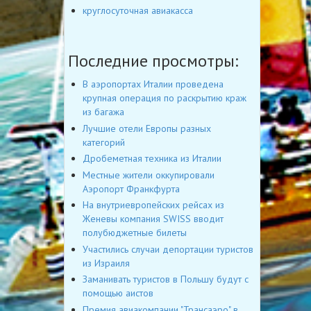
круглосуточная авиакасса
Последние просмотры:
В аэропортах Италии проведена
крупная операция по раскрытию краж
из багажа
Лучшие отели Европы разных
категорий
Дробеметная техника из Италии
Местные жители оккупировали
Аэропорт Франкфурта
На внутриевропейских рейсах из
Женевы компания SWISS вводит
полубюджетные билеты
Участились случаи депортации туристов
из Израиля
Заманивать туристов в Польшу будут с
помощью аистов
Премия авиакомпании "Трансаэро" в