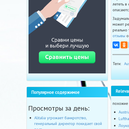
лететь в
опасаютс
Задумал
может ре
реально 
отзывы
о
Теги:
Aus
Releva
Популярное содержимое
похожие
Просмотры за день:
Austr
Alitalia угрожает банкротство,
Lufth
генеральный директор покидает свой
Лоуко