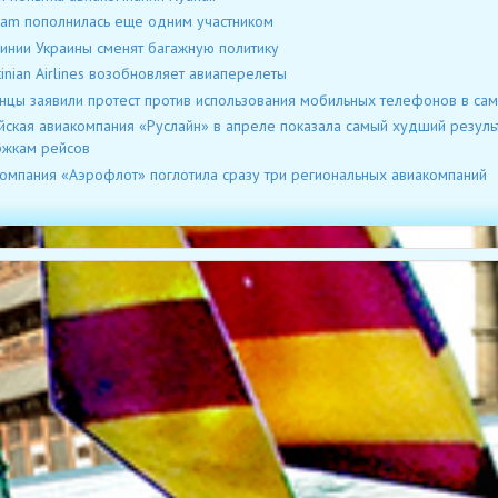
am пополнилась еще одним участником
инии Украины сменят багажную политику
tinian Airlines возобновляет авиаперелеты
нцы заявили протест против использования мобильных телефонов в са
йская авиакомпания «Руслайн» в апреле показала самый худший результ
ржкам рейсов
омпания «Аэрофлот» поглотила сразу три региональных авиакомпаний