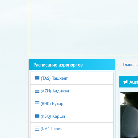
Расписание аэропортов
Главная
(TAS) Ташкент
Aust
(AZN) Андижан
(BHK) Бухара
(KSQ) Карши
(NVI) Навои