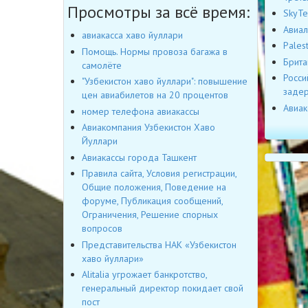
Просмотры за всё время:
SkyTe
Авиал
авиакасса хаво йуллари
Pales
Помощь. Нормы провоза багажа в
Брита
самолёте
Росси
"Узбекистон хаво йуллари": повышение
заде
цен авиабилетов на 20 процентов
Авиак
номер телефона авиакассы
Авиакомпания Узбекистон Хаво
Йуллари
Авиакассы города Ташкент
Правила сайта, Условия регистрации,
Общие положения, Поведение на
форуме, Публикация сообщений,
Ограничения, Решение спорных
вопросов
Представительства НАК «Узбекистон
хаво йуллари»
Alitalia угрожает банкротство,
генеральный директор покидает свой
пост