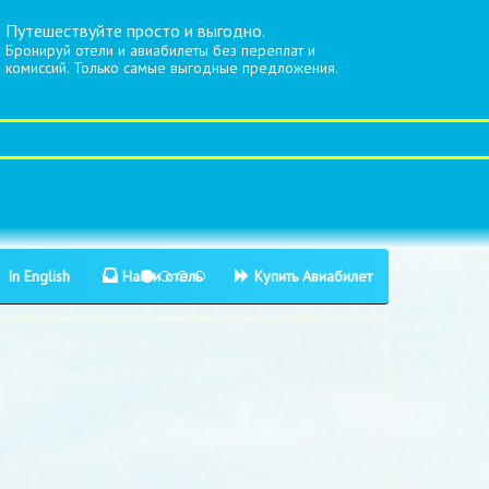
Путешествуйте просто и выгодно.
Бронируй отели и авиабилеты без переплат и
комиссий. Только самые выгодные предложения.
In English
Найти отель
Купить Авиабилет