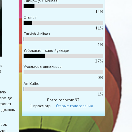
Сибирь (S7 Airlines)
14%
Orenair
11%
Turkish Airlines
1%
Узбекистон хаво йуллари
27%
ию
Уральские авиалинии
0
0%
Air Baltic
ную
1%
ере до
Всего голосов: 93
тронет
1 просмотр
Старые голосования
A должны
век,
отят