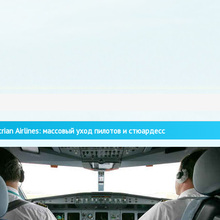
rian Airlines: массовый уход пилотов и стюардесс