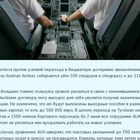
ротеста против условий перехода в бюджетную дочернюю авиакомпан
 из Austrian Airlines собираются уйти 200 стюардов и стюардесс и до 11
 большим стажем, пользуясь правом уволиться в связи с изменившимися
льствами договора, могу выгодно для себя уволится получив значитель
цию. Не исключено, что им будут выплачены выходные пособия в разм
ных зарплат, то есть до 500 000 евро. В целом, переход на Tyrolean за
тов и 1500 членов бортового персонала. Ко 2 июня все сотрудники AU
стоит ли уволиться или продолжать работать на новых условиях.
случае, правление AUA заверяет, что массовых увольнений до 300 чело
которых ходят в прессе, не предвидится. Клиенты, которые этим летом х