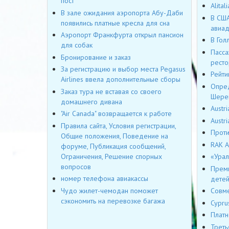
пост
Alita
В зале ожидания аэропорта Абу-Даби
В США
появились платные кресла для сна
авиад
Аэропорт Франкфурта открыл пансион
В Гол
для собак
Пасса
Бронирование и заказ
ресто
За регистрацию и выбор места Pegasus
Рейти
Airlines ввела дополнительные сборы
Опред
Заказ тура не вставая со своего
Шере
домашнего дивана
Austr
"Air Canada" возвращается к работе
Austr
Правила сайта, Условия регистрации,
Проти
Общие положения, Поведение на
RAK A
форуме, Публикация сообщений,
Ограничения, Решение спорных
«Урал
вопросов
Преми
номер телефона авиакассы
дете
Чудо жилет-чемодан поможет
Совме
сэкономить на перевозке багажа
Cypru
Платн
Треть