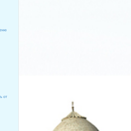
меню
ь от