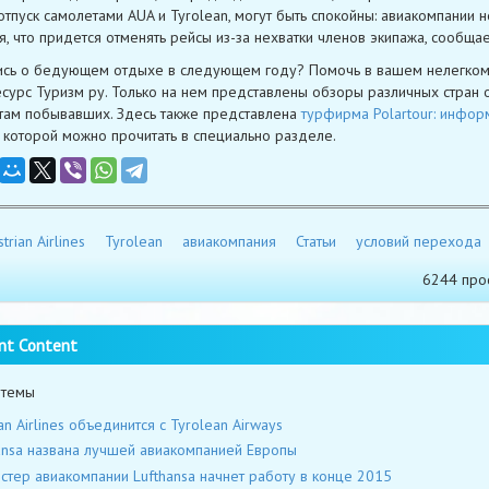
 отпуск самолетами AUA и Tyrolean, могут быть спокойны: авиакомпании н
я, что придется отменять рейсы из-за нехватки членов экипажа, сообща
ись о бедующем отдыхе в следующем году? Помочь в вашем нелегко
сурс Туризм ру. Только на нем представлены обзоры различных стран 
там побывавших. Здесь также представлена
турфирма Polartour: инфор
 которой можно прочитать в специально разделе.
trian Airlines
Tyrolean
авиакомпания
Статьи
условий перехода
6244 про
nt Content
 темы
ian Airlines объединится с Tyrolean Airways
ansa названа лучшей авиакомпанией Европы
стер авиакомпании Lufthansa начнет работу в конце 2015