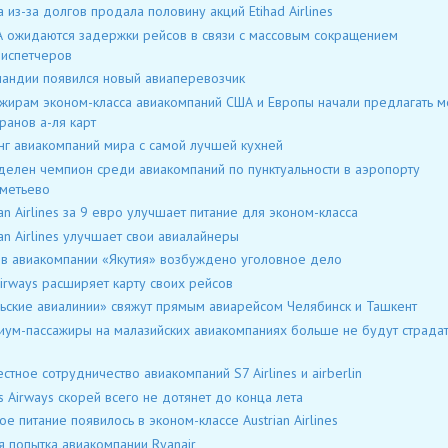
lia из-за долгов продала половину акций Etihad Airlines
 ожидаются задержки рейсов в связи с массовым сокращением
испетчеров
ландии появился новый авиаперевозчик
жирам эконом-класса авиакомпаний США и Европы начали предлагать 
ранов а-ля карт
нг авиакомпаний мира с самой лучшей кухней
елен чемпион среди авиакомпаний по пунктуальности в аэропорту
метьево
ian Airlines за 9 евро улучшает питание для эконом-класса
ian Airlines улучшает свои авиалайнеры
в авиакомпании «Якутия» возбуждено уголовное дело
irways расширяет карту своих рейсов
ьские авиалинии» свяжут прямым авиарейсом Челябинск и Ташкент
ум-пассажиры на малазийских авиакомпаниях больше не будут страдат
й
стное сотрудничество авиакомпаний S7 Airlines и airberlin
s Airways скорей всего не дотянет до конца лета
ое питание появилось в эконом-классе Austrian Airlines
я попытка авиакомпании Ryanair