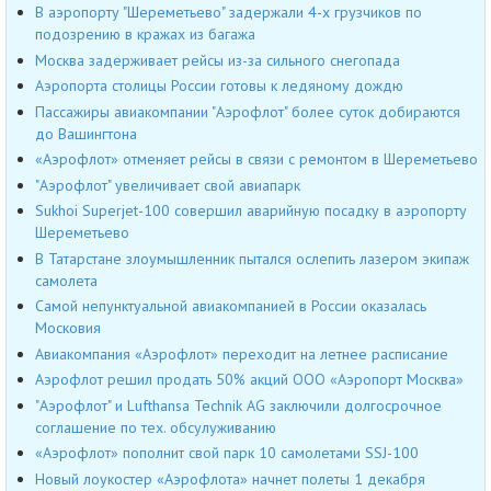
В аэропорту "Шереметьево" задержали 4-х грузчиков по
подозрению в кражах из багажа
Москва задерживает рейсы из-за сильного снегопада
Аэропорта столицы России готовы к ледяному дождю
Пассажиры авиакомпании "Аэрофлот" более суток добираются
до Вашингтона
«Аэрофлот» отменяет рейсы в связи с ремонтом в Шереметьево
"Аэрофлот" увеличивает свой авиапарк
Sukhoi Superjet-100 совершил аварийную посадку в аэропорту
Шереметьево
В Татарстане злоумышленник пытался ослепить лазером экипаж
самолета
Самой непунктуальной авиакомпанией в России оказалась
Московия
Авиакомпания «Аэрофлот» переходит на летнее расписание
Аэрофлот решил продать 50% акций ООО «Аэропорт Москва»
"Аэрофлот" и Lufthansa Technik AG заключили долгосрочное
соглашение по тех. обсулуживанию
«Аэрофлот» пополнит свой парк 10 самолетами SSJ-100
Новый лоукостер «Аэрофлота» начнет полеты 1 декабря