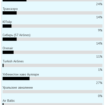
24%
Трансаэро
14%
ЮТэйр
9%
Сибирь (S7 Airlines)
14%
Orenair
11%
Turkish Airlines
1%
Узбекистон хаво йуллари
27%
Уральские авиалинии
0%
Air Baltic