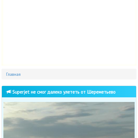
Главная
Superjet не смог далеко улететь от Шереметьево