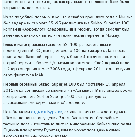
самолет сжигает топливо, так как при вылете топливные баки были
заправлены полностью ».
Из-за подобной поломки в конце декабря прошлого года в Минске
был задержан самолет SSJ-95 (модификация Sukhoi SuperJet 100)
компании «Аэрофлот», следовавший в Москву. Тогда самолет был
заменен, однако он выполнил технический перелет в Москву.
Ближнемагистральный самолет SSJ 100, разработанный и
произведенный ГСС, вмещает около 100 пассажиров. Дальность
полета для базовой версии — чуть более 3 тысяч километров, для
второй версии — более 4,5 тысячи километров. Свой первый полет
лайнер совершил в мае 2008 года, в феврале 2011 года получил
сертификат типа МАК.
Первый серийный Sukhoi Superjet 100 был поставлен 19 апреля
2011 года армянской авиакомпании «Армавиа». В настоящее время
четыре самолета Sukhoi Superjet 100 эксплуатируются
авиакомпаниями «Армавиа» и «Аэрофлот».
Незабываемы
отдых в Бурятии
, оставит в памяти каждого туриста
абсолютно новые ощущения. Здесь Вас встретят бескрайние
таежные леса и кристально-чистые минеральные байкальские воды.
Оценить всю красоту Бурятии, вам поможет посещение самой
высокой вершины Мунко-Сардык.