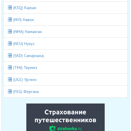
(KSQ) Карши
(NVI) Навои
(NMA) Наманган
(NCU) Нукус
(SKD) Самарканд
(TMJ) Термез
(UGC) Ургенч
(FEG) Фергана