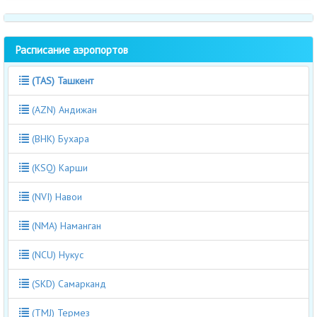
Расписание аэропортов
(TAS) Ташкент
(AZN) Андижан
(BHK) Бухара
(KSQ) Карши
(NVI) Навои
(NMA) Наманган
(NCU) Нукус
(SKD) Самарканд
(TMJ) Термез