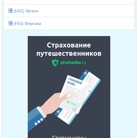
(UGC) Ургенч
(FEG) Фергана