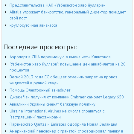
Представительства НАК «Узбекистон хаво йуллари»
Alitalia угрожает банкротство, генеральный директор покидает
свой пост
круглосуточная авиакасса
Последние просмотры:
Аэропорт в США переименую в имена четы Клинтонов
"Узбекистон хаво йуллари": повышение цен авиабилетов на 20
процентов
Весной 2013 года ЕС обещает отменить запрет на провоз
жидкостей в ручной клади
Помощь. Электронный авиабилет
Джеки Чан получил от компании Embraer самолет Legacy 650
Авиалинии Украины сменят багажную политику
Ukraine International Airlines не смогла справиться с
"застрявшими" пассажирами
Партнерство Qantas и Emirates одобрила Новая Зеландия
Американский пенсионер с гранатой спровоцировал панику в