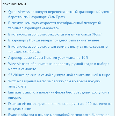
похожие темы
Qatar Airways планирует перенести важный транспортный узел в
барселонский аэропорт «Эль-Прат»
В следующем году откроется преображенный четвертый
терминал аэропорта «Барахас»
В испанских аэропортах откроются магазины класса "Люкс"
В аэропорту Ибицы теперь придется быть внимательнее
В испанских аэропортах стали взимать плату за использование
тележек для багажа
Аэропортовые сборы Испании увеличатся на 10%
Wizz Air ввел абонемент на перевозку ручной клади и выбора
места в самолете
S7 Airlines признана самой пунктуальной авиакомпанией в мире
Wizz Air закрепит место за пассажиром во время покупки
авиабилета
Emirates оснастила половину флота беспроводным доступом в
интернет
Estonian Air инвестирует в летние маршруты до 400 тыс евро на
каждую линию
Ryanair объявил о начале масштабной распродаже билетов по