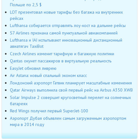
Польше по 2,5 $
LOT презентовал новые тарифы без багажа на внутренних
рейсах
Lufthansa собирается отправлять лоу-кост на дальние рейсы
S7 Airlines признана самой пунктуальной авиакомпанией
Lufthansa и IAI испытывают инновационный дистанционный
авиатягач TaxiBot
Czech Airlines изменит тарифную и багажную политики
Qantas окунет пассажиров в виртуальную реальность
EasyJet обновил ливрею
Air Astana: новый спальный эконом класс
Лондонский аэропорт Гатвик планирует масштабные изменения
Qatar Airways выполнила свой первый рейс на Airbus A350 XWB
Solar Impulse 2 совершит кругосветный перелет на солнечных
батареях
Red Wings получил первый SuperJet-100
Аэропорт Дубая объявлен самым загруженным аэропортом
мира в 2014 году