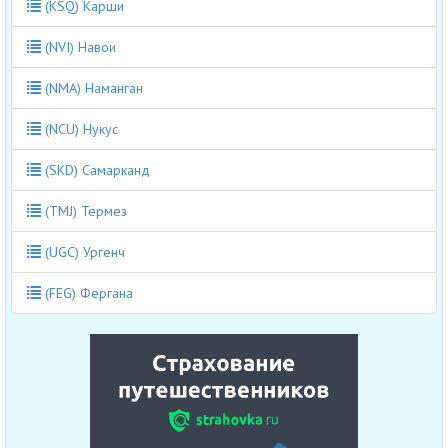
(KSQ) Карши
(NVI) Навои
(NMA) Наманган
(NCU) Нукус
(SKD) Самарканд
(TMJ) Термез
(UGC) Ургенч
(FEG) Фергана