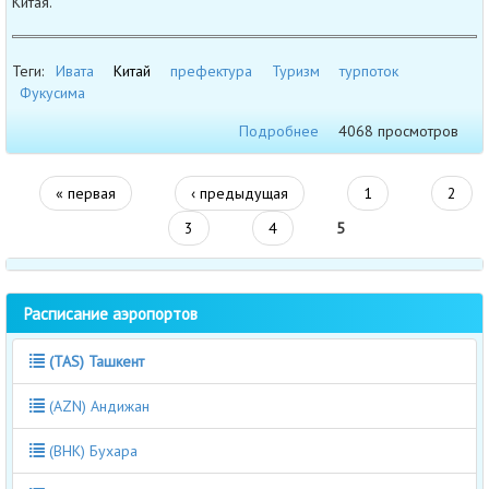
Китая.
Теги:
Ивата
Китай
префектура
Туризм
турпоток
Фукусима
Подробнее
4068 просмотров
« первая
‹ предыдущая
1
2
3
4
5
Расписание аэропортов
(TAS) Ташкент
(AZN) Андижан
(BHK) Бухара