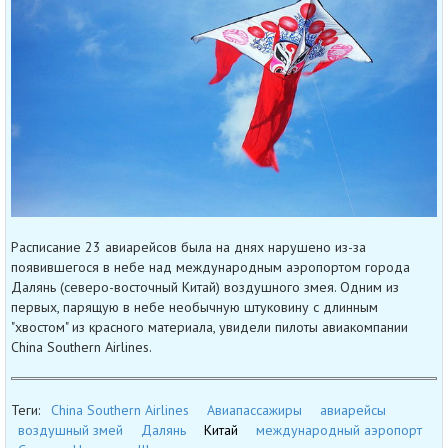
Расписание 23 авиарейсов была на днях нарушено из-за
появившегося в небе над международным аэропортом города
Далянь (северо-восточный Китай) воздушного змея. Одним из
первых, парящую в небе необычную штуковину с длинным
"хвостом" из красного материала, увидели пилоты авиакомпании
China Southern Airlines.
Теги:
China Southern Airlines
Авиапассажиры
авиарейсы
воздушный змей
Далянь
Китай
международный аэропорт