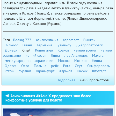
новым международным направлениям. В этом году компания
планирует три раза в неделю летать в Гуанчжоу (Китай), четыре раза
в неделю в Краков (Польша), а также совершать по семь рейсов в
неделю в Штутгарт (Германия), Вильнюс (Литва), Днепропетровск,
Донецк, Одессу и Харьков (Украина).
Теги:
Boeing 777
авиакомпания
аэрофлот
Бишкек
Вильнюс
Гавана
Германия
Гуанчжоу
Днепропетровск
Донецк
Китай
Копенгаген
Краков
летнее время
летнее
расписание
летний сезон
Литва
Лос-Анджелес
Малага
международное направление
Москва
Мюнхен
Ницца
Одесса
Осло
Польша
рейс
Рига
Сеул
Симферополь
Статьи
Украина
Франкфурт
Харьков
Цюрих
Штутгарт
Подробнее
6499 просмотров
Авиакомпания AirAsia X предлагает ящо более
комфортные условия для полета