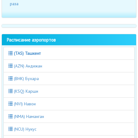
раза
Расписание аэропортов
(TAS) Ташкент
(AZN) Андижан
(BHK) Бухара
(KSQ) Карши
(NVI) Навои
(NMA) Наманган
(NCU) Нукус