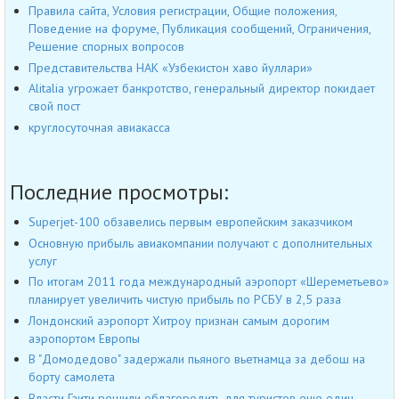
Правила сайта, Условия регистрации, Общие положения,
Поведение на форуме, Публикация сообщений, Ограничения,
Решение спорных вопросов
Представительства НАК «Узбекистон хаво йуллари»
Alitalia угрожает банкротство, генеральный директор покидает
свой пост
круглосуточная авиакасса
Последние просмотры:
Superjet-100 обзавелись первым европейским заказчиком
Основную прибыль авиакомпании получают с дополнительных
услуг
По итогам 2011 года международный аэропорт «Шереметьево»
планирует увеличить чистую прибыль по РСБУ в 2,5 раза
Лондонский аэропорт Хитроу признан самым дорогим
аэропортом Европы
В "Домодедово" задержали пьяного вьетнамца за дебош на
борту самолета
Власти Гаити решили облагородить для туристов еще один