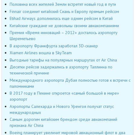
Половина всех жителей Земли встретят новый год в пути
Finnair соединит китайский Сиань и Европу прямым рейсом
Etihad Airways дополнилась еще одним рейсом в Китай
Китайские граждане не довольны своими авиакомпаниями
Премия «Время инноваций – 2012» досталось аэропорту
Шереметьево
В аэропорту Франкфурта заработал 3D-сканер
Xiamen Airlines вошла в SkyTeam
Выгодные тарифы на популярных маршрутах от Air China
Десятки рейсов задержались в аэропорту Таллинна по
технической причине
Международного аэропорта Дубая полностью готов к встречи с
паломниками
В 2017 году в Пекине откроется «самый большой в мире»
аэропорт
Аэропорты Салехарда и Нового Уренгоя получат статус
международных
Самым дорогим китайским брендом среди авиакомпаний
признана Air China
Boeing планирует увеличит мировой авиационный флот в два