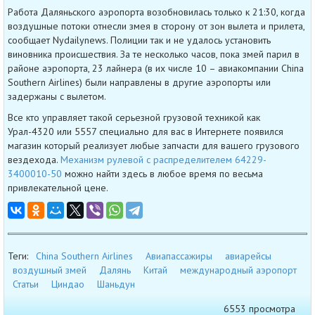
Работа Даляньского аэропорта возобновилась только к 21:30, когда
воздушные потоки отнесли змея в сторону от зон вылета и прилета,
сообщает Nydailynews. Полиции так и не удалось установить
виновника происшествия. За те несколько часов, пока змей парил в
районе аэропорта, 23 лайнера (в их числе 10 – авиакомпании China
Southern Airlines) были направлены в другие аэропорты или
задержаны с вылетом.
Все кто управляет такой серьезной грузовой техникой как
Урал-4320 или 5557 специально для вас в Интернете появился
магазин который реализует любые запчасти для вашего грузового
вездехода.
Механизм рулевой с распределителем 64229-
3400010-50
можно найти здесь в любое время по весьма
привлекательной цене.
Теги:
China Southern Airlines
Авиапассажиры
авиарейсы
воздушный змей
Далянь
Китай
международный аэропорт
Статьи
Циндао
Шаньдун
6553 просмотра