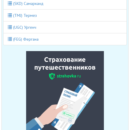
(SKD) Самарканд
(TMJ) Термез
(UGC) Ургенч
(FEG) Фергана