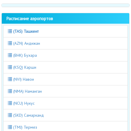
Расписание аэропортов
(TAS) Ташкент
(AZN) Андижан
(BHK) Бухара
(KSQ) Карши
(NVI) Навои
(NMA) Наманган
(NCU) Нукус
(SKD) Самарканд
(TMJ) Термез