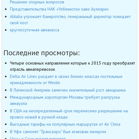
Решение спорных вопросов
Представительства НАК «Узбекистон хаво йуллари»
Alitalia угрожает банкротство, генеральный директор покидает
свой пост
круглосуточная авиакасса
Последние просмотры:
Четыре основных направления которые к 2015 году преобразят
отрасль авиаперевозок
Delta Air Lines раздает в своих бизнес-классах постельные
принадлежности от Westin
В Латинской Америки замечен значительный рост авиарынка
Международным аэропортам Москвы требует разгрузка
авиаузла
В США на неопределенный срок перенесено разрешение на
провоз ножей в ручной клади
Выгодные тарифы на популярных маршрутах от Air China
В Уфе самолет "Трансаэро" был атакован лазером
Цены в Сочи пугают туристов