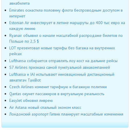
авиабилета
Emirates оснастила половину флота беспроводным доступом в
интернет
Estonian Air инвестирует в летние маршруты до 400 тыс евро на
каждую линию
Ryanair объявил о начале масштабной распродаже билетов по
Польше по 2,5 $
LOT презентовал новые тарифы без багажа на внутренних
рейсах
Lufthansa собирается отправлять лоу-кост на дальние рейсы
S7 Airlines признана самой пунктуальной авиакомпанией
Lufthansa и IAI испытывают инновационный дистанционный
авиатягач TaxiBot
Czech Airlines изменит тарифную и багажную политики
Qantas окунет пассажиров в виртуальную реальность
EasyJet обновил ливрею
Air Astana: новый спальный эконом класс
Лондонский аэропорт Гатвик планирует масштабные изменения