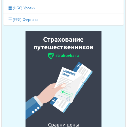
(UGC) Ургенч
(FEG) Фергана