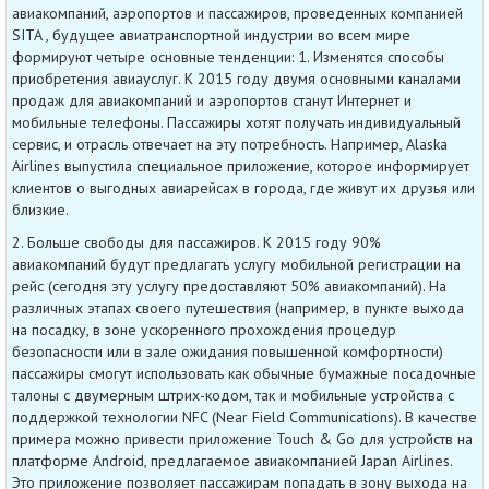
авиакомпаний, аэропортов и пассажиров, проведенных компанией
SITA , будущее авиатранспортной индустрии во всем мире
формируют четыре основные тенденции: 1. Изменятся способы
приобретения авиауслуг. К 2015 году двумя основными каналами
продаж для авиакомпаний и аэропортов станут Интернет и
мобильные телефоны. Пассажиры хотят получать индивидуальный
сервис, и отрасль отвечает на эту потребность. Например, Alaska
Airlines выпустила специальное приложение, которое информирует
клиентов о выгодных авиарейсах в города, где живут их друзья или
близкие.
2. Больше свободы для пассажиров. К 2015 году 90%
авиакомпаний будут предлагать услугу мобильной регистрации на
рейс (сегодня эту услугу предоставляют 50% авиакомпаний). На
различных этапах своего путешествия (например, в пункте выхода
на посадку, в зоне ускоренного прохождения процедур
безопасности или в зале ожидания повышенной комфортности)
пассажиры смогут использовать как обычные бумажные посадочные
талоны с двумерным штрих-кодом, так и мобильные устройства с
поддержкой технологии NFC (Near Field Communications). В качестве
примера можно привести приложение Touch & Go для устройств на
платформе Android, предлагаемое авиакомпанией Japan Airlines.
Это приложение позволяет пассажирам попадать в зону выхода на