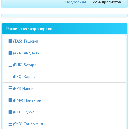
Подробнее
6394 просмотра
Расписание аэропортов
(TAS) Ташкент
(AZN) Андижан
(BHK) Бухара
(KSQ) Карши
(NVI) Навои
(NMA) Наманган
(NCU) Нукус
(SKD) Самарканд