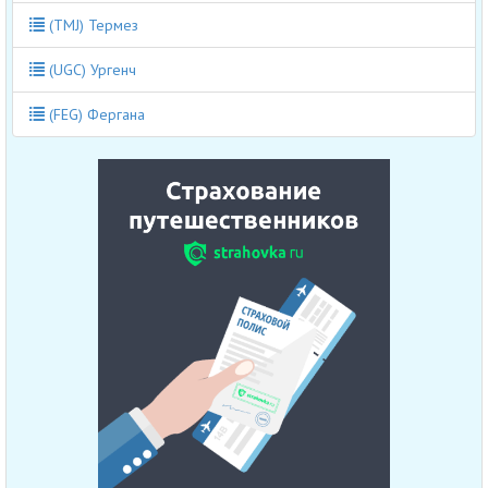
(TMJ) Термез
(UGC) Ургенч
(FEG) Фергана