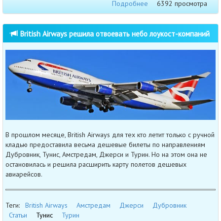
Подробнее
6392 просмотра
British Airways решила отвоевать небо лоукост-компаний
В прошлом месяце, British Airways для тех кто летит только с ручной
кладью предоставила весьма дешевые билеты по направлениям
Дубровник, Тунис, Амстредам, Джерси и Турин. Но на этом она не
остановилась и решила расширить карту полетов дешевых
авиарейсов.
Теги:
British Airways
Амстредам
Джерси
Дубровник
Статьи
Тунис
Турин