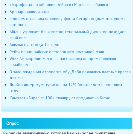
«Аэрофлот» возобновил рейсы из Москвы в Тбилиси
Бронирование и заказ
Emirates оснастила половину флота беспроводным доступом в
интернет
Alitalia угрожает банкротство, генеральный директор покидает
свой пост
Авиакассы города Ташкент
Рейтинг пяти райских островов юго-восточной Азии
Wizz Air закрепит место за пассажиром во время покупки
авиабилета
В зале ожидания аэропорта Абу-Даби появились платные кресла
для сна
Ямайка интересует туристов на 12% больше чем в прошлом
году
Самолет «SuperJet 100» планируют продавать в Китае
Опрос
Выберите авиакомпанию, которая Вам наиболее симпатична