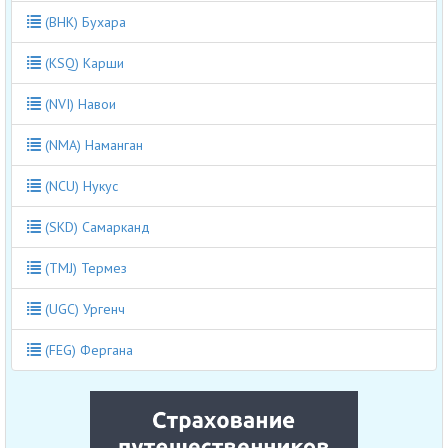
(BHK) Бухара
(KSQ) Карши
(NVI) Навои
(NMA) Наманган
(NCU) Нукус
(SKD) Самарканд
(TMJ) Термез
(UGC) Ургенч
(FEG) Фергана