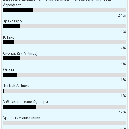
Аэрофлот
24%
Трансаэро
14%
ЮТэйр
9%
Сибирь (S7 Airlines)
14%
Orenair
11%
Turkish Airlines
1%
Узбекистон хаво йуллари
27%
Уральские авиалинии
0%