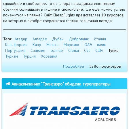
спокойнее и свободнее. То есть пора насладиться еще теплым
осенним солнышком в тишине и спокойствие. Где еще можно успеть
понежиться на пляже? Сайт CheapFlights представляет 10 курортов,
на которых в октябре сохраняется теплая, солнечная погода.
Теги:
Агадир
Алгарве
Дубаи
Дубровник
Италия
Калифорния
Кипр
Мальта
Марокко
ОАЭ
пляж
Португалия
Сицилия
солнце
Статьи
Сус
США
Тунис
Туризм
Турция
Хорватия
Подробнее
5286 просмотров
Авиакомпанию "Трансаэро" обидели туроператоры