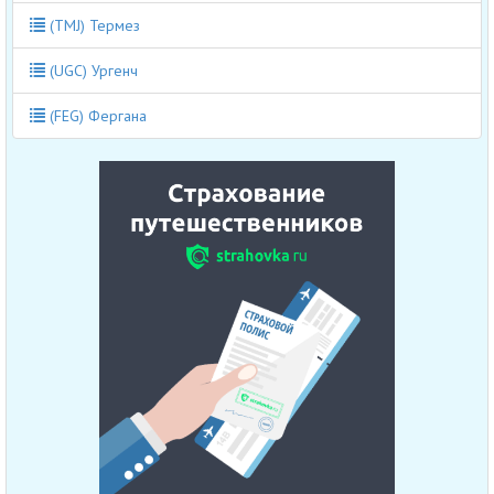
(TMJ) Термез
(UGC) Ургенч
(FEG) Фергана