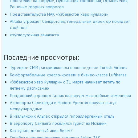
Поведение на форуме, Публикация сообщений, Ограничения,
Решение спорных вопросов
Представительства НАК «Узбекистон хаво йуллари»
Alitalia угрожает банкротство, генеральный директор покидает
свой пост
круглосуточная авиакасса
Последние просмотры:
Турецкое СМИ раскритиковала нововведение Turkish Airlines
Комфортабельные кресло-кровати в бизнес-классе Lufthansa
«Узбекистон хаво йуллари» с 31 марта начинает летать по
летнему расписанию
Лондонский аэропорт Гатвик планирует масштабные изменения
Аэропорты Салехарда и Нового Уренгоя получат статус
международных
В итальянских Альпах открылся гипоаллергенный отель
В аэропорту Сантьяго поселился турист из Испании
Как купить дешевый авиа билет?
Ошибка в проектировании самолета Airbus 380