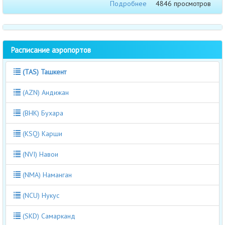
Подробнее
4846 просмотров
Расписание аэропортов
(TAS) Ташкент
(AZN) Андижан
(BHK) Бухара
(KSQ) Карши
(NVI) Навои
(NMA) Наманган
(NCU) Нукус
(SKD) Самарканд