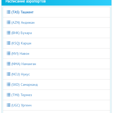
Расписание аэропортов
(TAS) Ташкент
(AZN) Андижан
(BHK) Бухара
(KSQ) Карши
(NVI) Навои
(NMA) Наманган
(NCU) Нукус
(SKD) Самарканд
(TMJ) Термез
(UGC) Ургенч