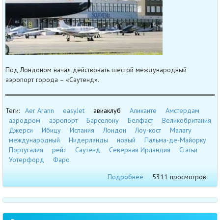
Под Лондоном начал действовать шестой международный
аэропорт города – «Саутенд».
Теги:
Aer Arann
easyJet
авиаклуб
Аликанте
Амстердам
аэродром
аэропорт
Барселону
Белфаст
Великобритания
Джерси
Ибицу
Испания
Лондон
Лоу-кост
Малагу
международный
Нидерланды
новый
Пальма-де-Майорку
Португалия
рейс
Саутенд
Северная Ирландия
Статьи
Уотерфорд
Фаро
Подробнее
5311 просмотров