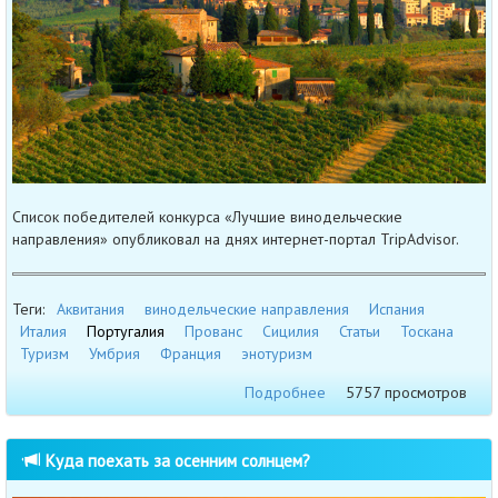
Список победителей конкурса «Лучшие винодельческие
направления» опубликовал на днях интернет-портал TripAdvisor.
Теги:
Аквитания
винодельческие направления
Испания
Италия
Португалия
Прованс
Сицилия
Статьи
Тоскана
Туризм
Умбрия
Франция
энотуризм
Подробнее
5757 просмотров
Куда поехать за осенним солнцем?