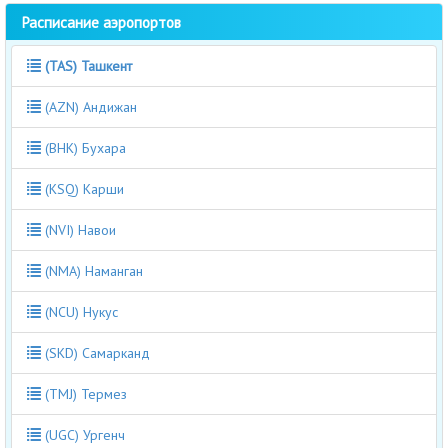
Расписание аэропортов
(TAS) Ташкент
(AZN) Андижан
(BHK) Бухара
(KSQ) Карши
(NVI) Навои
(NMA) Наманган
(NCU) Нукус
(SKD) Самарканд
(TMJ) Термез
(UGC) Ургенч