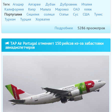
Теги:
Агадир
Алгарве
Дубаи
Дубровник
Италия
Калифорния
Кипр
Мальта
Марокко
ОАЭ
пляж
Португалия
Сицилия
солнце
Статьи
Сус
США
Тунис
Туризм
Турция
Хорватия
Подробнее
5286 просмотров
TAP Air Portugal отменяет 150 рейсов из-за забастовки
авиадиспетчеров