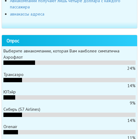
Авиакомпании получают лишь четыре доллара с каждого
пассажира
авиакассы адреса
Опрос
Выберите авиакомпанию, которая Вам наиболее симпатична
Аэрофлот
24%
Трансаэро
14%
ЮТэйр
9%
Сибирь (S7 Airlines)
14%
Orenair
11%