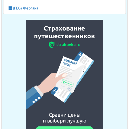
(FEG) Фергана