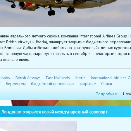
нию аврального летнего сезона, компания International Airlines Group (I
ет British Airways и Iberia), планирует закрытие бюджетного перевозчик
из Британии. Дабы избежать глобальных «разрушений» летних курортны
к, основную часть маршрутов закрыть в сентябре, а некоторые второс
 вначале июня.
ibaby
British Airways
East Midlands
Iberia
International Airlines 
т
Бирмингем
бюджетный перевозчик
закрытие
Статьи
Подробнее
1 пр
Лондоном открылся новый международный аэропорт