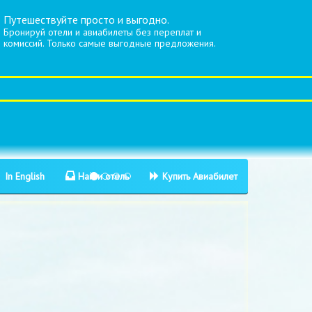
Путешествуйте просто и выгодно.
Бронируй отели и авиабилеты без переплат и
комиссий. Только самые выгодные предложения.
In English
Найти отель
Купить Авиабилет