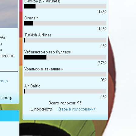
Сибирь (S7 Airlines)
14%
Orenair
11%
Turkish Airlines
AG,
а
1%
х
Узбекистон хаво йуллари
тепенные
27%
Уральские авиалинии
0%
Group
Air Baltic
1%
осмотр
Всего голосов: 93
1 просмотр
Старые голосования