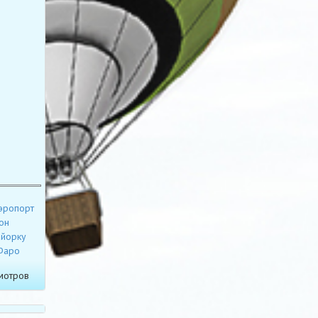
эропорт
он
йорку
Фаро
мотров