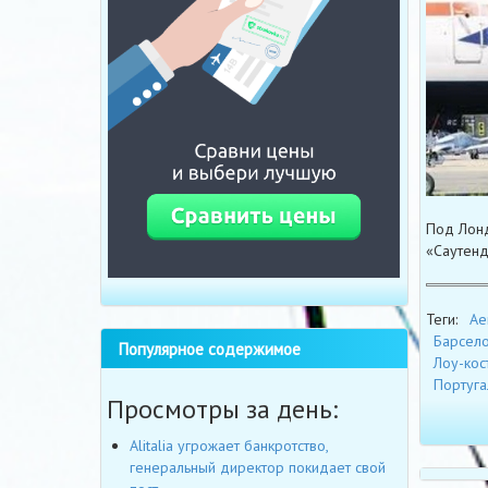
Под Лонд
«Саутенд
Теги:
Ae
Барсел
Популярное содержимое
Лоу-кос
Португа
Просмотры за день:
Alitalia угрожает банкротство,
генеральный директор покидает свой