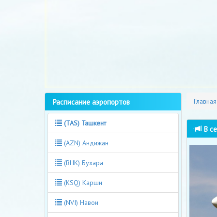
Расписание аэропортов
Главная
(TAS) Ташкент
В се
(AZN) Андижан
(BHK) Бухара
(KSQ) Карши
(NVI) Навои