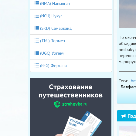
(NMA) Наманган
(NCU) Нукус
(SKD) Самарканд
По оконча
(TMJ) Термез
объединя
bmibaby 
(UGC) Ургенч
перевозо
маршруты
(FEG) Фергана
Теги:
bm
Белфас
Под 