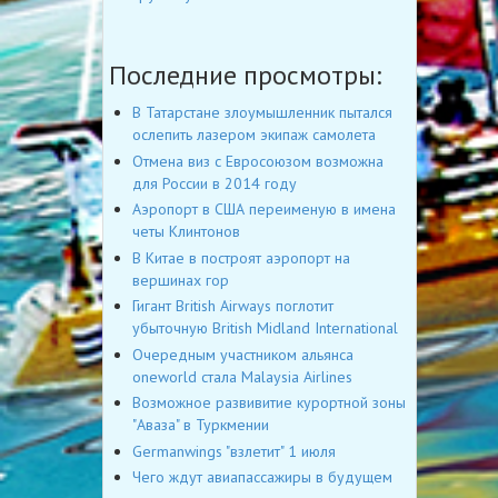
Последние просмотры:
В Татарстане злоумышленник пытался
ослепить лазером экипаж самолета
Отмена виз с Евросоюзом возможна
для России в 2014 году
Аэропорт в США переименую в имена
четы Клинтонов
В Китае в построят аэропорт на
вершинах гор
Гигант British Airways поглотит
убыточную British Midland International
Очередным участником альянса
oneworld стала Malaysia Airlines
Возможное развивитие курортной зоны
"Аваза" в Туркмении
Germanwings "взлетит" 1 июля
Чего ждут авиапассажиры в будущем