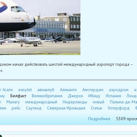
оном начал действовать шестой международный аэропорт города –
».
r Arann
easyJet
авиаклуб
Аликанте
Амстердам
аэродром
а
ону
Белфаст
Великобритания
Джерси
Ибицу
Испания
Лонд
т
Малагу
международный
Нидерланды
новый
Пальма-де-Ма
лия
рейс
Саутенд
Северная Ирландия
Статьи
Уотерфорд
Подробнее
5309 прос