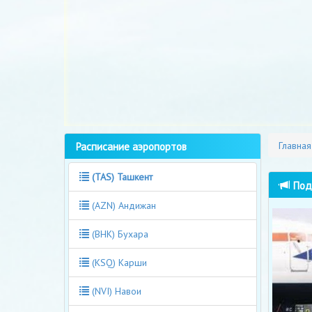
Расписание аэропортов
Главная
(TAS) Ташкент
Под 
(AZN) Андижан
(BHK) Бухара
(KSQ) Карши
(NVI) Навои