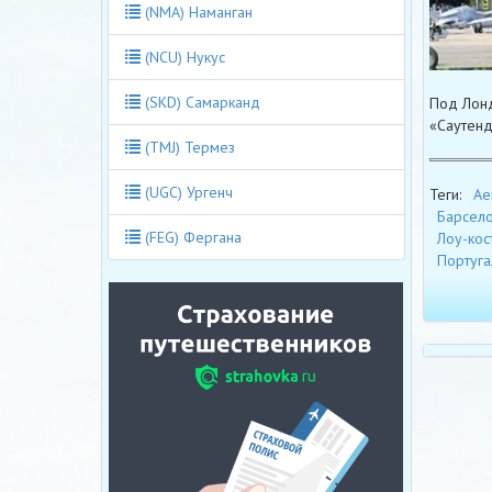
(NMA) Наманган
(NCU) Нукус
(SKD) Самарканд
Под Лонд
«Саутенд
(TMJ) Термез
(UGC) Ургенч
Теги:
Ae
Барсел
(FEG) Фергана
Лоу-кос
Португа