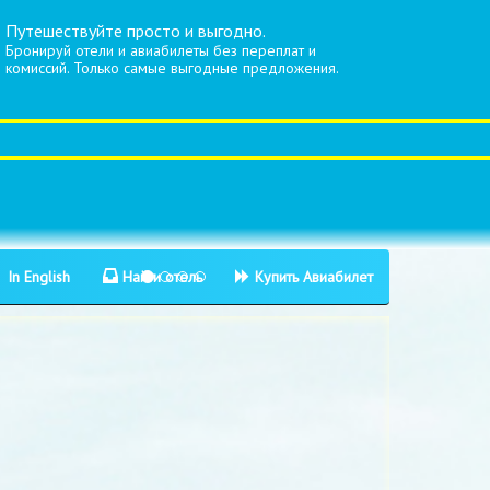
Путешествуйте просто и выгодно.
Бронируй отели и авиабилеты без переплат и
комиссий. Только самые выгодные предложения.
In English
Найти отель
Купить Авиабилет