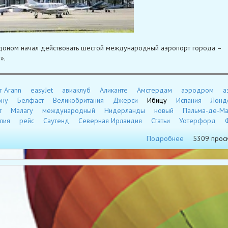
оном начал действовать шестой международный аэропорт города –
».
r Arann
easyJet
авиаклуб
Аликанте
Амстердам
аэродром
а
ону
Белфаст
Великобритания
Джерси
Ибицу
Испания
Лонд
т
Малагу
международный
Нидерланды
новый
Пальма-де-Ма
лия
рейс
Саутенд
Северная Ирландия
Статьи
Уотерфорд
Подробнее
5309 прос