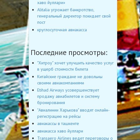
хаво йуллари»
Alitalia угрожает банкротство,
генеральный директор покидает свой
пост
круглосуточная авиакасса
Последние просмотры:
"Хитроу" хочет улучшить качество услуг
в ущерб стоимости билета
Китайские граждане не довольны
своими авиакомпаниями
Etihad Airways усовершенствует
продажу авиабилетов и систему
бронирования
"Авиалинии Харькова" вводят онлайн-
регистрацию на рейсы
авиакассы в ташкенте
авиакасса хаво йуллари
Transaero Airlines ведет переговоры о