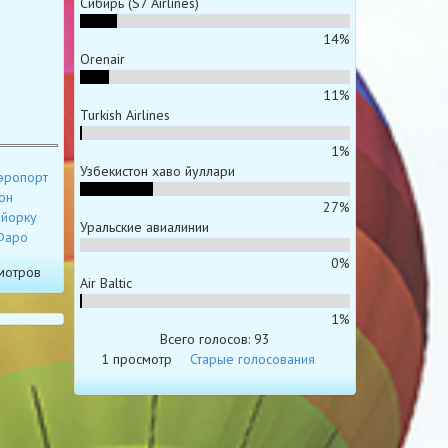
Сибирь (S7 Airlines)
14%
Orenair
11%
Turkish Airlines
1%
Узбекистон хаво йуллари
эропорт
он
27%
йорку
Уральские авиалинии
Фаро
0%
мотров
Air Baltic
1%
Всего голосов: 93
1 просмотр
Старые голосования