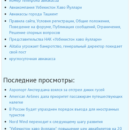
номер телефона авиакассы
Авиакомпания Узбекистон Хаво Йуллари
Авиакассы города Ташкент
Правила сайта, Условия регистрации, Общие положения,
Поведение на форуме, Публикация сообщений, Ограничения,
Решение спорных вопросов
Представительства НАК «Узбекистон хаво йуллари»
Alitalia угрожает банкротство, генеральный директор покидает
свой пост
круглосуточная авиакасса
Последние просмотры:
Аэропорт Амстердама взялся за отстрел диких гусей
American Airlines дала приоритет пассажирам путешествующих
налегке
В России будет упразднен порядок въезда для иностранных
туристов
Nord Wind переходит к следующему шагу развития
"Узбекистон хаво йуллари": повышение цен авиабилетов на 20