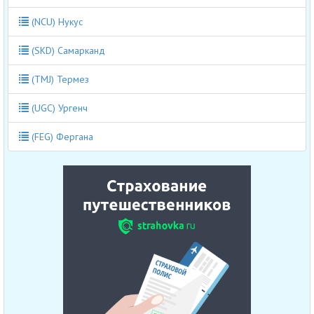
(NCU) Нукус
(SKD) Самарканд
(TMJ) Термез
(UGC) Ургенч
(FEG) Фергана