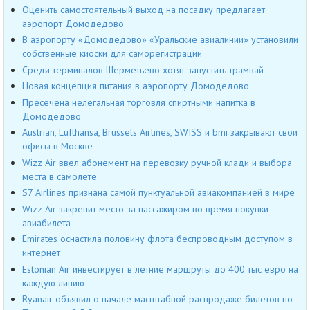
Оценить самостоятельный выход на посадку предлагает
аэропорт Домодедово
В аэропорту «Домодедово» «Уральские авиалинии» установили
собственные киоски для саморегистрации
Среди терминалов Шерметьево хотят запустить трамвай
Новая концепция питания в аэропорту Домодедово
Пресечена нелегальная торговля спиртными напитка в
Домодедово
Austrian, Lufthansa, Brussels Airlines, SWISS и bmi закрывают свои
офисы в Москве
Wizz Air ввел абонемент на перевозку ручной клади и выбора
места в самолете
S7 Airlines признана самой пунктуальной авиакомпанией в мире
Wizz Air закрепит место за пассажиром во время покупки
авиабилета
Emirates оснастила половину флота беспроводным доступом в
интернет
Estonian Air инвестирует в летние маршруты до 400 тыс евро на
каждую линию
Ryanair объявил о начале масштабной распродаже билетов по