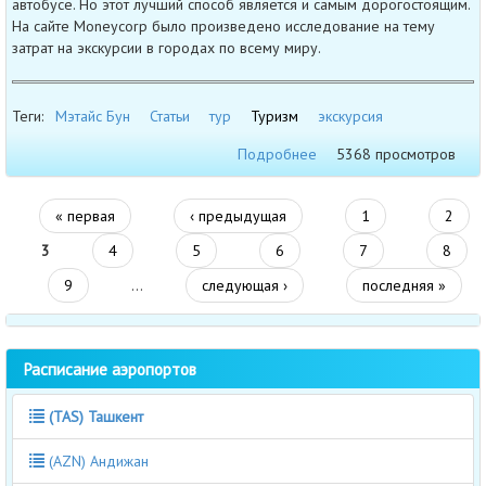
автобусе. Но этот лучший способ является и самым дорогостоящим.
На сайте Moneycorp было произведено исследование на тему
затрат на экскурсии в городах по всему миру.
Теги:
Мэтайс Бун
Статьи
тур
Туризм
экскурсия
Подробнее
5368 просмотров
« первая
‹ предыдущая
1
2
3
4
5
6
7
8
9
…
следующая ›
последняя »
Расписание аэропортов
(TAS) Ташкент
(AZN) Андижан