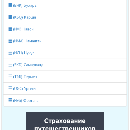
(BHK) Бухара
(KSQ) Карши
(NVI) Навои
(NMA) Наманган
(NCU) Нукус
(SKD) Самарканд
(TMJ) Термез
(UGC) Ургенч
(FEG) Фергана