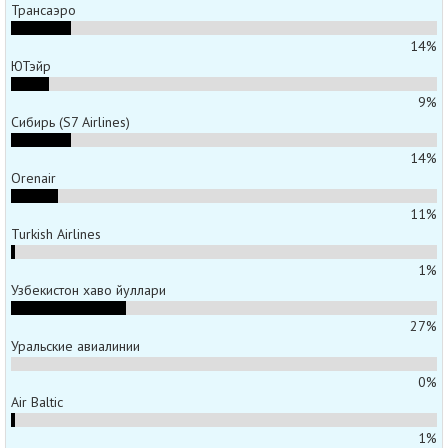
Трансаэро
14%
ЮТэйр
9%
Сибирь (S7 Airlines)
14%
Orenair
11%
Turkish Airlines
1%
Узбекистон хаво йуллари
27%
Уральские авиалинии
0%
Air Baltic
1%