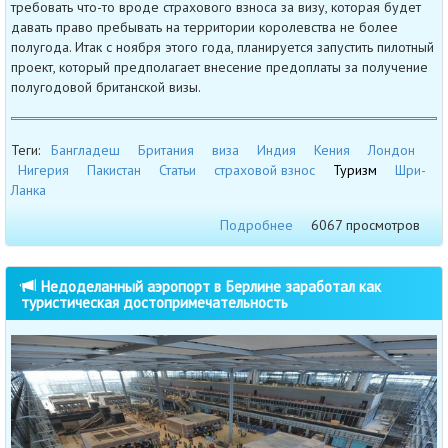
требовать что-то вроде страхового взноса за визу, которая будет
давать право пребывать на территории королевства не более
полугода. Итак с ноября этого года, планируется запустить пилотный
проект, который предполагает внесение предоплаты за получение
полугодовой британской визы.
Теги:
Бангладеш
Британия
виза
Индия
Кения
Лондон
Нигерия
Пакистан
Статьи
страховой взнос
Туризм
Шри-
Ланка
Подробнее
6067 просмотров
Недоделанный аэропорт в Берлине заработал как
туристическая достопримечательность