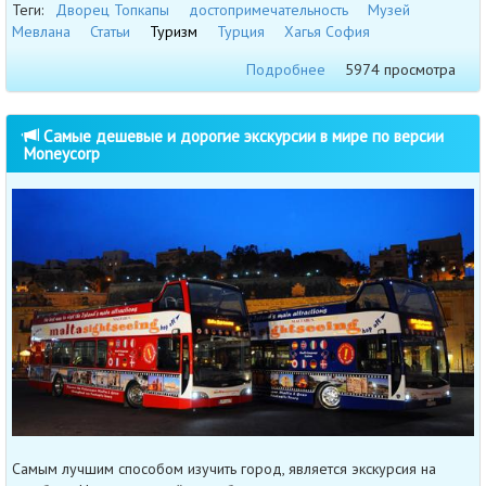
Теги:
Дворец Топкапы
достопримечательность
Музей
Мевлана
Статьи
Туризм
Турция
Хагья София
Подробнее
5974 просмотра
Самые дешевые и дорогие экскурсии в мире по версии
Moneycorp
Самым лучшим способом изучить город, является экскурсия на