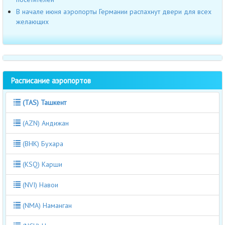
В начале июня аэропорты Германии распахнут двери для всех
желающих
Расписание аэропортов
(TAS) Ташкент
(AZN) Андижан
(BHK) Бухара
(KSQ) Карши
(NVI) Навои
(NMA) Наманган