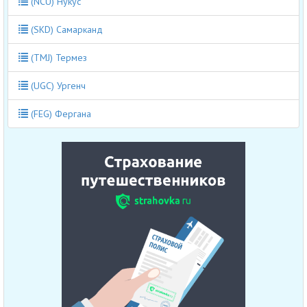
(NCU) Нукус
(SKD) Самарканд
(TMJ) Термез
(UGC) Ургенч
(FEG) Фергана