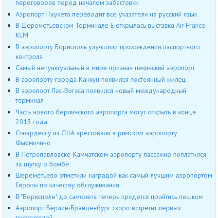
переговоров перед началом забастовки
Аэропорт Пхукета переводит все указатели на русский язык
В Шереметьевском Терминале Е открылась выставка Air France
KLM
В аэропорту Борисполь улучшили прохождения паспортного
контроля
Cамый непунктуальный в мире признан пекинский аэропорт
В аэропорту города Канкун появился постоянный жилец
В аэропорт Лас-Вегаса появился новый международный
терминал
Часть нового берлинского аэропорта могут открыть в конце
2013 года
Стюардессу из США арестовали в римском аэропорту
Фьюмичино
В Петропавловске-Камчатском аэропорту пассажир поплатился
за шутку о бомбе
Шереметьево отметили наградой как самый лучшим аэропортом
Европы по качеству обслуживания
В "Борисполе" до самолета теперь придется пройтись пешком
Аэропорт Берлин-Бранденбург скоро встретит первых
посетителей