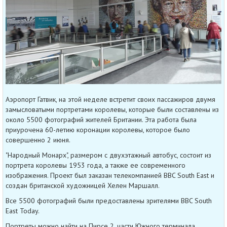
Аэропорт Гатвик, на этой неделе встретит своих пассажиров двумя
замысловатыми портретами королевы, которые были составлены из
около 5500 фотографий жителей Британии. Эта работа была
приурочена 60-летию коронации королевы, которое было
совершенно 2 июня.
"Народный Монарх", размером с двухэтажный автобус, состоит из
портрета королевы 1953 года, а также ее современного
изображения. Проект был заказан телекомпанией BBC South East и
создан британской художницей Хелен Маршалл.
Все 5500 фотографий были предоставлены зрителями BBC South
East Today.
Портреты можно найти на Пирсе 2, части Южного терминала