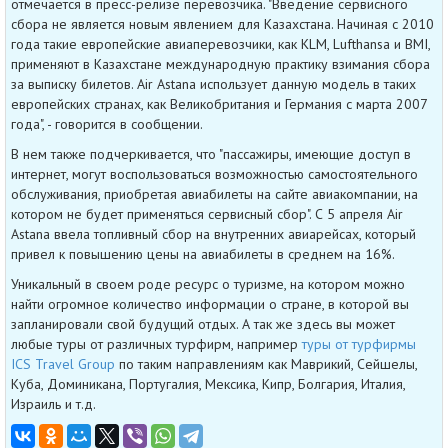
отмечается в пресс-релизе перевозчика. "Введение сервисного
сбора не является новым явлением для Казахстана. Начиная с 2010
года такие европейские авиаперевозчики, как KLM, Lufthansa и BMI,
применяют в Казахстане международную практику взимания сбора
за выписку билетов. Air Astana использует данную модель в таких
европейских странах, как Великобритания и Германия с марта 2007
года", - говорится в сообщении.
В нем также подчеркивается, что "пассажиры, имеющие доступ в
интернет, могут воспользоваться возможностью самостоятельного
обслуживания, приобретая авиабилеты на сайте авиакомпании, на
котором не будет применяться сервисный сбор". С 5 апреля Air
Astana ввела топливный сбор на внутренних авиарейсах, который
привел к повышению цены на авиабилеты в среднем на 16%.
Уникальный в своем роде ресурс о туризме, на котором можно
найти огромное количество информации о стране, в которой вы
запланировали свой будущий отдых. А так же здесь вы может
любые туры от различных турфирм, например
туры от турфирмы
ICS Travel Group
по таким направлениям как Маврикий, Сейшелы,
Куба, Доминикана, Португалия, Мексика, Кипр, Болгария, Италия,
Израиль и т.д.