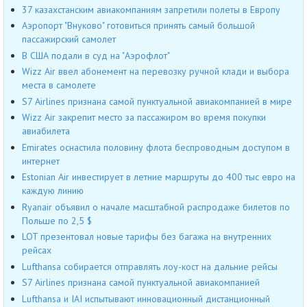
37 казахстанским авиакомпаниям запретили полеты в Европу
Аэропорт "Внуково" готовиться принять самый большой
пассажирский самолет
В США подали в суд на "Аэрофлот"
Wizz Air ввел абонемент на перевозку ручной клади и выбора
места в самолете
S7 Airlines признана самой пунктуальной авиакомпанией в мире
Wizz Air закрепит место за пассажиром во время покупки
авиабилета
Emirates оснастила половину флота беспроводным доступом в
интернет
Estonian Air инвестирует в летние маршруты до 400 тыс евро на
каждую линию
Ryanair объявил о начале масштабной распродаже билетов по
Польше по 2,5 $
LOT презентовал новые тарифы без багажа на внутренних
рейсах
Lufthansa собирается отправлять лоу-кост на дальние рейсы
S7 Airlines признана самой пунктуальной авиакомпанией
Lufthansa и IAI испытывают инновационный дистанционный