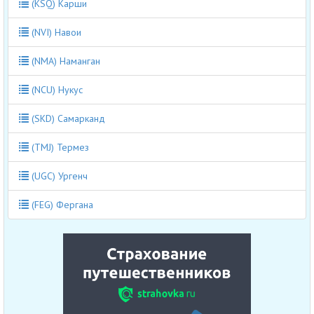
(KSQ) Карши
(NVI) Навои
(NMA) Наманган
(NCU) Нукус
(SKD) Самарканд
(TMJ) Термез
(UGC) Ургенч
(FEG) Фергана