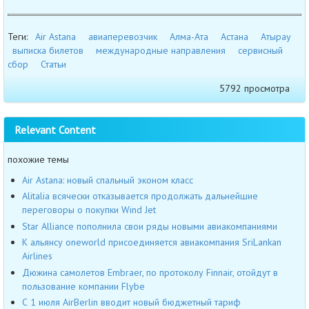
Теги:
Air Astana
авиаперевозчик
Алма-Ата
Астана
Атырау
выписка билетов
международные направления
сервисный
сбор
Статьи
5792 просмотра
Relevant Content
похожие темы
Air Astana: новый спальный эконом класс
Alitalia всячески отказывается продолжать дальнейшие
переговоры о покупки Wind Jet
Star Alliance пополнила свои ряды новыми авиакомпаниями
К альянсу oneworld присоединяется авиакомпания SriLankan
Airlines
Дюжина самолетов Embraer, по протоколу Finnair, отойдут в
пользование компании Flybe
С 1 июля AirBerlin вводит новый бюджетный тариф