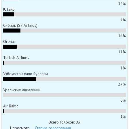
14%
ЮТэйр
9%
Сибирь (S7 Airlines)
14%
Orenair
11%
Turkish Airlines
1%
Узбекистон хаво йуллари
27%
Уральские авиалинии
0%
Air Baltic
1%
Всего голосов: 93
1 просмотр
Старые голосования