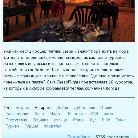
Уже как месяц прошел летний сезон и значит пора ехать на море.
Да-да, это не опечатка, именно на море, так как толпы туристов
разъехались по домам и значит на пляжах стало значительно
спокойнее и свободнее. То есть пора насладиться еще теплым
осенним солнышком в тишине и спокойствие. Где еще можно успеть
понежиться на пляже? Сайт CheapFlights представляет 10 курортов,
на которых в октябре сохраняется теплая, солнечная погода.
Теги:
Агадир
Алгарве
Дубаи
Дубровник
Италия
Калифорния
Кипр
Мальта
Марокко
ОАЭ
пляж
Португалия
Сицилия
солнце
Статьи
Сус
США
Тунис
Туризм
Турция
Хорватия
Подробнее
5289 просмотров