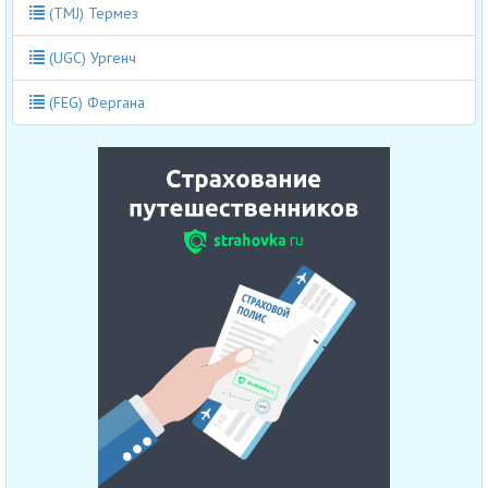
(TMJ) Термез
(UGC) Ургенч
(FEG) Фергана