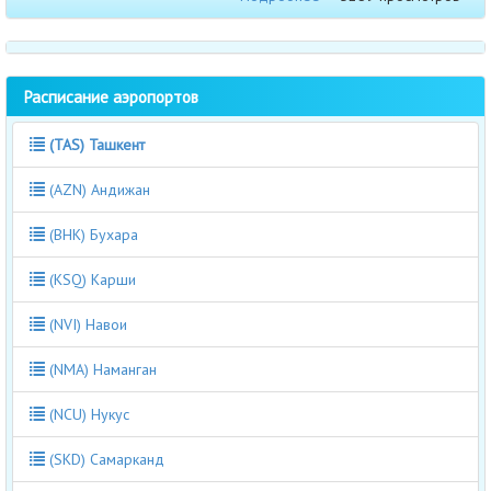
Расписание аэропортов
(TAS) Ташкент
(AZN) Андижан
(BHK) Бухара
(KSQ) Карши
(NVI) Навои
(NMA) Наманган
(NCU) Нукус
(SKD) Самарканд