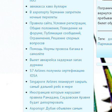
пост
авиакасса хаво йуллари
Погранич
В аэропорту Германии запретили
вернутся
ночные перелеты
пребыван
Правила сайта, Условия регистрации,
билет об
Общие положения, Поведение на
форуме, Публикация сообщений,
Ограничения, Решение спорных
Теги:
до
вопросов
Пармана
Помощь. Нормы провоза багажа в
самолёте
Вылет авиарейса задержал запах
дуриана
S7 Airlines получила сертефикацию
IOSA
Singapore Airlines планирует закрыть
самый дальний рейс в мире
Иностранцев которые нарушают
правила Рамадана, Саудовская Аравия
будет депортировать
Аэропорт Дубая объявлен самым