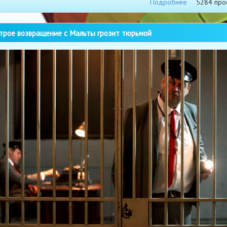
Подробнее
5284 про
рое возвращение с Мальты грозит тюрьмой