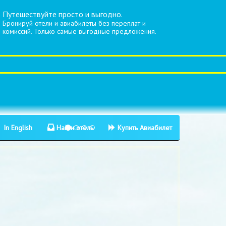
Путешествуйте просто и выгодно.
Бронируй отели и авиабилеты без переплат и
комиссий. Только самые выгодные предложения.
In English
Найти отель
Купить Авиабилет