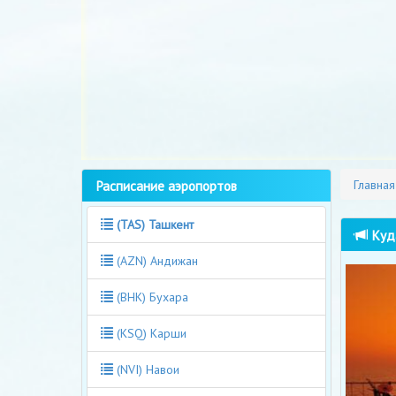
Расписание аэропортов
Главная
(TAS) Ташкент
Куда
(AZN) Андижан
(BHK) Бухара
(KSQ) Карши
(NVI) Навои