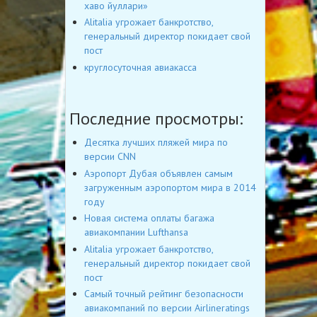
хаво йуллари»
Alitalia угрожает банкротство,
генеральный директор покидает свой
пост
круглосуточная авиакасса
Последние просмотры:
Десятка лучших пляжей мира по
версии CNN
Аэропорт Дубая объявлен самым
загруженным аэропортом мира в 2014
году
Новая система оплаты багажа
авиакомпании Lufthansa
Alitalia угрожает банкротство,
генеральный директор покидает свой
пост
Самый точный рейтинг безопасности
авиакомпаний по версии Airlineratings