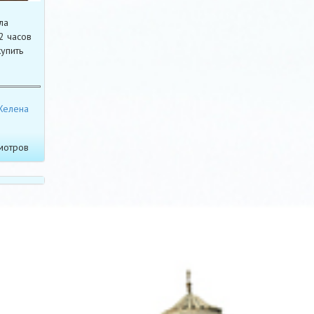
ла
2 часов
упить
Хелена
мотров