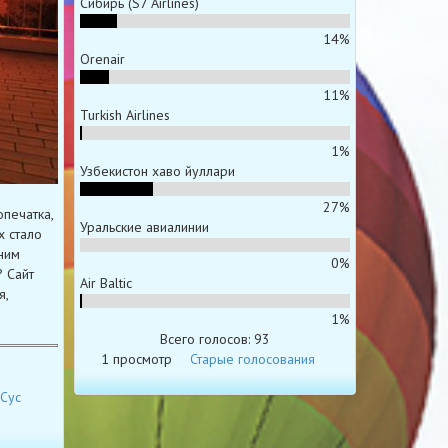
Сибирь (S7 Airlines)
14%
Orenair
11%
Turkish Airlines
1%
Узбекистон хаво йуллари
27%
опечатка,
Уральские авиалинии
х стало
ним
0%
 Сайт
Air Baltic
я,
1%
Всего голосов: 93
1 просмотр
Старые голосования
Сус