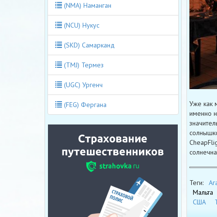
(NMA) Наманган
(NCU) Нукус
(SKD) Самарканд
(TMJ) Термез
(UGC) Ургенч
Уже как 
(FEG) Фергана
именно н
значител
солнышко
CheapFli
солнечна
Теги:
Аг
Мальта
США