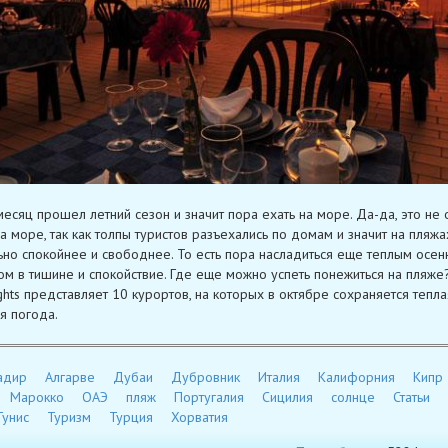
месяц прошел летний сезон и значит пора ехать на море. Да-да, это не 
а море, так как толпы туристов разъехались по домам и значит на пляжа
ьно спокойнее и свободнее. То есть пора насладиться еще теплым осен
м в тишине и спокойствие. Где еще можно успеть понежиться на пляже?
ghts представляет 10 курортов, на которых в октябре сохраняется тепла
я погода.
адир
Алгарве
Дубаи
Дубровник
Италия
Калифорния
Кипр
Марокко
ОАЭ
пляж
Португалия
Сицилия
солнце
Статьи
Тунис
Туризм
Турция
Хорватия