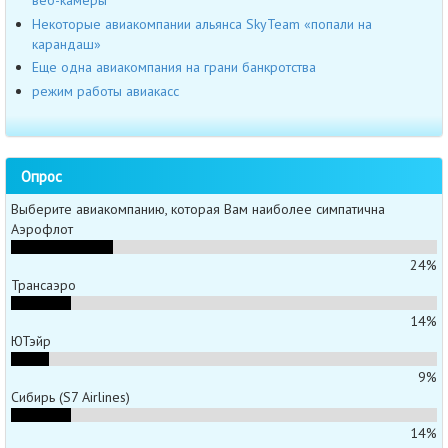
веб-камеры
Некоторые авиакомпании альянса SkyTeam «попали на
карандаш»
Еще одна авиакомпания на грани банкротства
режим работы авиакасс
Опрос
Выберите авиакомпанию, которая Вам наиболее симпатична
Аэрофлот
24%
Трансаэро
14%
ЮТэйр
9%
Сибирь (S7 Airlines)
14%