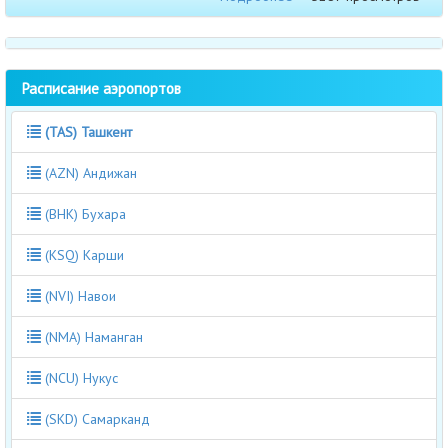
Расписание аэропортов
(TAS) Ташкент
(AZN) Андижан
(BHK) Бухара
(KSQ) Карши
(NVI) Навои
(NMA) Наманган
(NCU) Нукус
(SKD) Самарканд