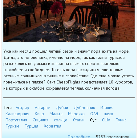
Уже как месяц прошел летний сезон и значит пора ехать на море.
Да-да, это не опечатка, именно на море, так как толпы туристов
разъехались по домам и значит на пляжах стало значительно
спокойнее и свободнее. То есть пора насладиться еще теплым
осенним солнышком в тишине и спокойствие. Где еще можно успеть
понежиться на пляже? Сайт CheapFlights представляет 10 курортов,
на которых в октябре сохраняется теплая, солнечная погода.
Теги:
Агадир
Алгарве
Дубаи
Дубровник
Италия
Калифорния
Кипр
Мальта
Марокко
ОАЭ
пляж
Португалия
Сицилия
солнце
Статьи
Сус
США
Тунис
Туризм
Турция
Хорватия
Подробнее
5287 просмотров