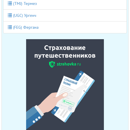
(TMJ) Термез
(UGC) Ургенч
(FEG) Фергана