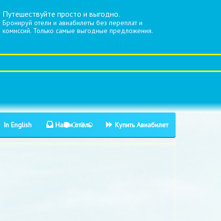
Путешествуйте просто и выгодно.
Бронируй отели и авиабилеты без переплат и
комиссий. Только самые выгодные предложения.
In English
Найти отель
Купить Авиабилет