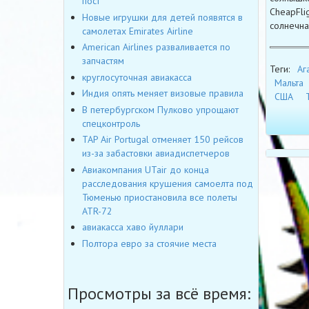
пост
CheapFli
Новые игрушки для детей появятся в
солнечна
самолетах Emirates Airline
American Airlines разваливается по
запчастям
Теги:
Аг
круглосуточная авиакасса
Мальта
Индия опять меняет визовые правила
США
В петербургском Пулково упрощают
спецконтроль
TAP Air Portugal отменяет 150 рейсов
из-за забастовки авиадиспетчеров
Авиакомпания UTair до конца
расследования крушения самоелта под
Тюменью приостановила все полеты
ATR-72
авиакасса хаво йуллари
Полтора евро за стоячие места
Просмотры за всё время: