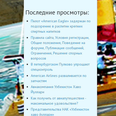
Последние просмотры:
Пилот «American Eagle» задержан по
подозрению в распитии крепких
спиртных напитков
Правила сайта, Условия регистрации,
Общие положения, Поведение на
форуме, Публикация сообщений,
Ограничения, Решение спорных
вопросов
В петербургском Пулково упрощают
спецконтроль
American Airlines разваливается по
запчастям
Авиакомпания Узбекистон Хаво
Йуллари
Как получить от авиапутешествия -
максимальное удовольствие?
Представительства НАК «Узбекистон
хаво йуллари»