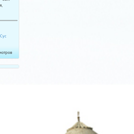
я,
Сус
мотров