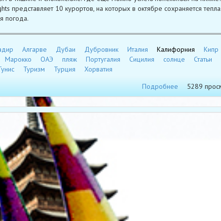
ghts представляет 10 курортов, на которых в октябре сохраняется тепла
я погода.
адир
Алгарве
Дубаи
Дубровник
Италия
Калифорния
Кипр
Марокко
ОАЭ
пляж
Португалия
Сицилия
солнце
Статьи
Тунис
Туризм
Турция
Хорватия
Подробнее
5289 прос