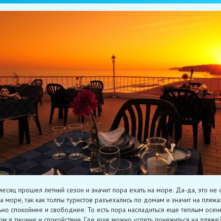
месяц прошел летний сезон и значит пора ехать на море. Да-да, это не 
а море, так как толпы туристов разъехались по домам и значит на пляжа
ьно спокойнее и свободнее. То есть пора насладиться еще теплым осен
м в тишине и спокойствие. Где еще можно успеть понежиться на пляже?