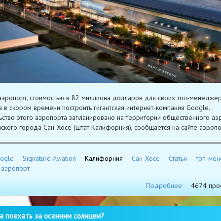
аэропорт, стоимостью в 82 миллиона долларов для своих топ-менеджер
 в скором времени построить гигантская интернет-компания Google.
ьство этого аэропорта запланировано на территории общественного аэ
ского города Сан-Хосе (штат Калифорния), сообщается на сайте аэропо
ogle
Signature Aviation
Калифорния
Сан-Хосе
Статьи
топ-ме
 аэропорт
Подробнее
4674 про
 поехать за осенним солнцем?