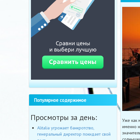
Популярное содержимое
Просмотры за день:
Уже как 
именно н
Alitalia угрожает банкротство,
значител
генеральный директор покидает свой
солнышко