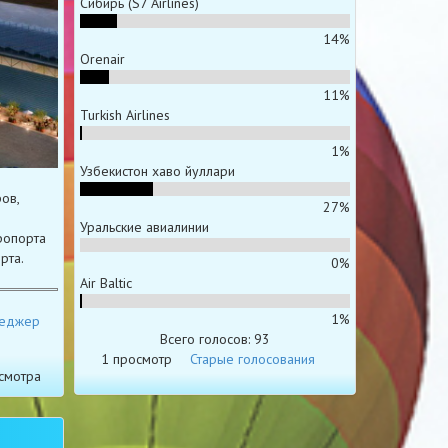
Сибирь (S7 Airlines)
14%
Orenair
11%
Turkish Airlines
1%
Узбекистон хаво йуллари
ов,
27%
Уральские авиалинии
ропорта
рта.
0%
Air Baltic
1%
неджер
Всего голосов: 93
1 просмотр
Старые голосования
смотра