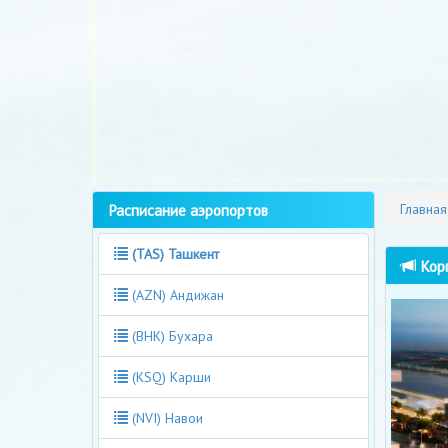
Расписание аэропортов
Главная
(TAS) Ташкент
Корп
(AZN) Андижан
(BHK) Бухара
(KSQ) Карши
(NVI) Навои