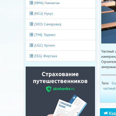
(NMA) Наманган
(NCU) Нукус
(SKD) Самарканд
(TMJ) Термез
(UGC) Ургенч
Частный 
(FEG) Фергана
намерена
Строител
американ
Теги:
Go
частный
Куда