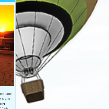
опечатка,
х стало
ним
 Сайт